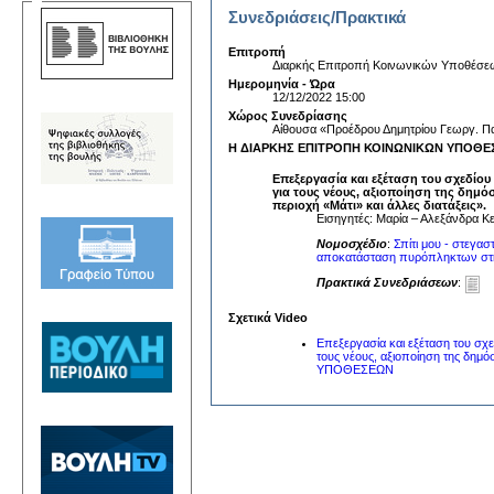
Συνεδριάσεις/Πρακτικά
Επιτροπή
Διαρκής Επιτροπή Κοινωνικών Υποθέσε
Ημερομηνία - Ώρα
12/12/2022 15:00
Χώρος Συνεδρίασης
Αίθουσα «Προέδρου Δημητρίου Γεωργ. 
Η ΔΙΑΡΚΗΣ ΕΠΙΤΡΟΠΗ ΚΟΙΝΩΝΙΚΩΝ ΥΠΟΘΕΣΕΩ
Επεξεργασία και εξέταση του σχεδίου
για τους νέους, αξιοποίηση της δημ
περιοχή «Μάτι» και άλλες διατάξεις».
Εισηγητές: Μαρία – Αλεξάνδρα Κ
Νομοσχέδιο
:
Σπίτι μου - στεγασ
αποκατάσταση πυρόπληκτων στην 
Πρακτικά Συνεδριάσεων
:
Σχετικά Video
Επεξεργασία και εξέταση του σχ
τους νέους, αξιοποίηση της δημ
ΥΠΟΘΕΣΕΩΝ