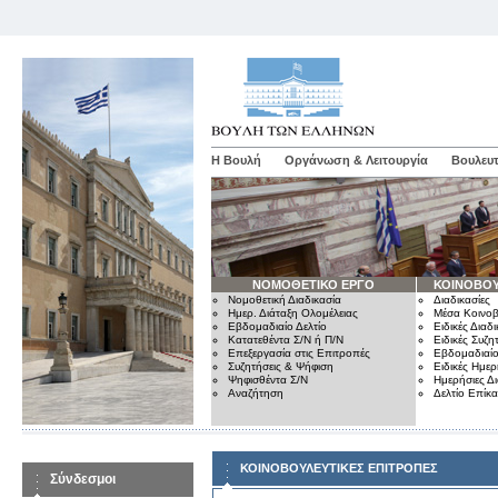
Η Βουλή
Οργάνωση & Λειτουργία
Βουλευτ
ΝΟΜΟΘΕΤΙΚΟ ΕΡΓΟ
ΚΟΙΝΟΒΟΥ
Νομοθετική Διαδικασία
Διαδικασίες
Ημερ. Διάταξη Ολομέλειας
Μέσα Κοινοβ
Εβδομαδιαίο Δελτίο
Ειδικές Διαδι
Κατατεθέντα Σ/Ν ή Π/Ν
Ειδικές Συζη
Επεξεργασία στις Επιτροπές
Εβδομαδιαίο
Συζητήσεις & Ψήφιση
Ειδικές Ημερ
Ψηφισθέντα Σ/Ν
Ημερήσιες Δ
Αναζήτηση
Δελτίο Επίκ
ΚΟΙΝΟΒΟΥΛΕΥΤΙΚΕΣ ΕΠΙΤΡΟΠΕΣ
Σύνδεσμοι