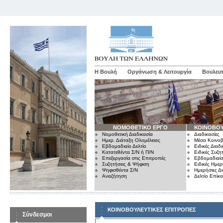
Η Βουλή
Οργάνωση & Λειτουργία
Βουλευτ
ΝΟΜΟΘΕΤΙΚΟ ΕΡΓΟ
ΚΟΙΝΟΒΟΥ
Νομοθετική Διαδικασία
Διαδικασίες
Ημερ. Διάταξη Ολομέλειας
Μέσα Κοινοβ
Εβδομαδιαίο Δελτίο
Ειδικές Διαδι
Κατατεθέντα Σ/Ν ή Π/Ν
Ειδικές Συζη
Επεξεργασία στις Επιτροπές
Εβδομαδιαίο
Συζητήσεις & Ψήφιση
Ειδικές Ημερ
Ψηφισθέντα Σ/Ν
Ημερήσιες Δ
Αναζήτηση
Δελτίο Επίκ
ΚΟΙΝΟΒΟΥΛΕΥΤΙΚΕΣ ΕΠΙΤΡΟΠΕΣ
Σύνδεσμοι