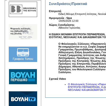
Συνεδριάσεις/Πρακτικά
Επιτροπή
Ειδική Μόνιμη Επιτροπή Ισότητας, Νεολα
Ημερομηνία - Ώρα
14/05/2026 12:00
Χώρος Συνεδρίασης
Αίθουσα Γερουσίας
Η ΕΙΔΙΚΗ ΜΟΝΙΜΗ ΕΠΙΤΡΟΠΗ ΠΕΡΙΦΕΡΕΙΩΝ
ΙΣΟΤΗΤΑΣ, ΝΕΟΛΑΙΑΣ ΚΑΙ ΔΙΚΑΙΩΜΑΤΩΝ 
Ο Φιλολογικός Σύλλογος «Παρνασσός»
θα ενημερώσουν οι κ.κ. Σοφία Ζαχαρ
Γραμματέας Πρωτοβάθμιας, Δευτεροβά
Αθλητισμού, Ελένη Δουνδουλάκη, Γεν
Γενική Γραμματέας Ισότητας και Ανθ
Χατζημάρκος, Πρόεδρος της Ένωσης Π
Πρόεδρος της Κεντρικής Ένωσης Δή
Πρόεδρος της Επιτροπής Περιβάλλοντ
Δήμαρχος Αθηναίων, Αντώνιος Αυγερι
Πρόεδρος του Φιλολογικού Συλλόγου 
Συλλόγου.
Σχετικά Video
Ο Φιλολογικός Σύλλογος «Παρνα
ΕΠΙΤΡΟΠΗ ΠΕΡΙΦΕΡΕΙΩΝ, Η 
ΝΕΟΛΑΙΑΣ ΚΑΙ ΔΙΚΑΙΩΜΑΤΩΝ