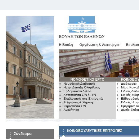
Η Βουλή
Οργάνωση & Λειτουργία
Βουλευτ
ΝΟΜΟΘΕΤΙΚΟ ΕΡΓΟ
ΚΟΙΝΟΒΟΥ
Νομοθετική Διαδικασία
Διαδικασίες
Ημερ. Διάταξη Ολομέλειας
Μέσα Κοινοβ
Εβδομαδιαίο Δελτίο
Ειδικές Διαδι
Κατατεθέντα Σ/Ν ή Π/Ν
Ειδικές Συζη
Επεξεργασία στις Επιτροπές
Εβδομαδιαίο
Συζητήσεις & Ψήφιση
Ειδικές Ημερ
Ψηφισθέντα Σ/Ν
Ημερήσιες Δ
Αναζήτηση
Δελτίο Επίκ
ΚΟΙΝΟΒΟΥΛΕΥΤΙΚΕΣ ΕΠΙΤΡΟΠΕΣ
Σύνδεσμοι