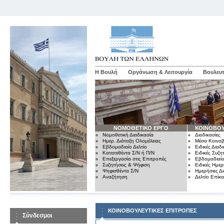
Η Βουλή
Οργάνωση & Λειτουργία
Βουλευτ
ΝΟΜΟΘΕΤΙΚΟ ΕΡΓΟ
ΚΟΙΝΟΒΟΥ
Νομοθετική Διαδικασία
Διαδικασίες
Ημερ. Διάταξη Ολομέλειας
Μέσα Κοινοβ
Εβδομαδιαίο Δελτίο
Ειδικές Διαδι
Κατατεθέντα Σ/Ν ή Π/Ν
Ειδικές Συζη
Επεξεργασία στις Επιτροπές
Εβδομαδιαίο
Συζητήσεις & Ψήφιση
Ειδικές Ημερ
Ψηφισθέντα Σ/Ν
Ημερήσιες Δ
Αναζήτηση
Δελτίο Επίκ
ΚΟΙΝΟΒΟΥΛΕΥΤΙΚΕΣ ΕΠΙΤΡΟΠΕΣ
Σύνδεσμοι