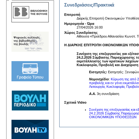
Συνεδριάσεις/Πρακτικά
Επιτροπή
Διαρκής Επιτροπή Οικονομικών Υποθέσ
Ημερομηνία - Ώρα
27/04/2026 16:00
Χώρος Συνεδρίασης
Αίθουσα «Προέδρου Αθανασίου Κωνστ. Τ
Η ΔΙΑΡΚΗΣ ΕΠΙΤΡΟΠΗ ΟΙΚΟΝΟΜΙΚΩΝ ΥΠΟΘΕΣΕ
Συνέχιση της επεξεργασίας και εξέτ
24.2.2026 Σύμβασης Παραχώρησης του 
εκμετάλλευσης των κρατικών λαχείων 
Κυκλοφορία, Προβολή και Διαχείρισ
Εισηγητές:
Εισηγητές: Ξενοφών 
Νομοσχέδιο
:
Κύρωση της από 24
προβολής και εν γένει εκμετάλλ
Λειτουργία, Κυκλοφορία, Προβολ
A.A.
3η συνεδρίαση
Σχετικά Video
Συνέχιση της επεξεργασίας και 
24.2.2026 Σύμβασης Παραχώρηση
ΟΙΚΟΝΟΜΙΚΩΝ ΥΠΟΘΕΣΕΩΝ