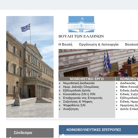
Η Βουλή
Οργάνωση & Λειτουργία
Βουλευτ
ΝΟΜΟΘΕΤΙΚΟ ΕΡΓΟ
ΚΟΙΝΟΒΟΥ
Νομοθετική Διαδικασία
Διαδικασίες
Ημερ. Διάταξη Ολομέλειας
Μέσα Κοινοβ
Εβδομαδιαίο Δελτίο
Ειδικές Διαδι
Κατατεθέντα Σ/Ν ή Π/Ν
Ειδικές Συζη
Επεξεργασία στις Επιτροπές
Εβδομαδιαίο
Συζητήσεις & Ψήφιση
Ειδικές Ημερ
Ψηφισθέντα Σ/Ν
Ημερήσιες Δ
Αναζήτηση
Δελτίο Επίκ
ΚΟΙΝΟΒΟΥΛΕΥΤΙΚΕΣ ΕΠΙΤΡΟΠΕΣ
Σύνδεσμοι