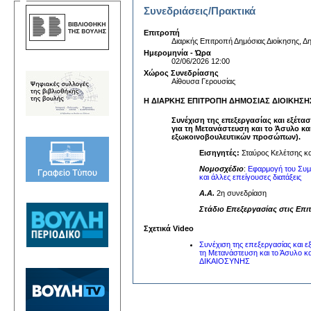
Συνεδριάσεις/Πρακτικά
Επιτροπή
Διαρκής Επιτροπή Δημόσιας Διοίκησης, Δη
Ημερομηνία - Ώρα
02/06/2026 12:00
Χώρος Συνεδρίασης
Αίθουσα Γερουσίας
Η ΔΙΑΡΚΗΣ ΕΠΙΤΡΟΠΗ ΔΗΜΟΣΙΑΣ ΔΙΟΙΚΗΣΗΣ, 
Συνέχιση της επεξεργασίας και εξέτ
για τη Μετανάστευση και το Άσυλο κα
εξωκοινοβουλευτικών προσώπων).
Εισηγητές:
Σταύρος Κελέτσης κα
Νομοσχέδιο
:
Εφαρμογή του Συμφ
και άλλες επείγουσες διατάξεις
A.A.
2η συνεδρίαση
Στάδιο Επεξεργασίας στις Επι
Σχετικά Video
Συνέχιση της επεξεργασίας και 
τη Μετανάστευση και το Άσυλο
ΔΙΚΑΙΟΣΥΝΗΣ