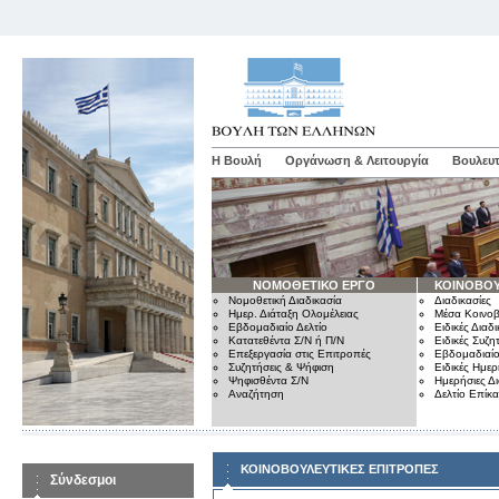
Η Βουλή
Οργάνωση & Λειτουργία
Βουλευτ
ΝΟΜΟΘΕΤΙΚΟ ΕΡΓΟ
ΚΟΙΝΟΒΟΥ
Νομοθετική Διαδικασία
Διαδικασίες
Ημερ. Διάταξη Ολομέλειας
Μέσα Κοινοβ
Εβδομαδιαίο Δελτίο
Ειδικές Διαδι
Κατατεθέντα Σ/Ν ή Π/Ν
Ειδικές Συζη
Επεξεργασία στις Επιτροπές
Εβδομαδιαίο
Συζητήσεις & Ψήφιση
Ειδικές Ημερ
Ψηφισθέντα Σ/Ν
Ημερήσιες Δ
Αναζήτηση
Δελτίο Επίκ
ΚΟΙΝΟΒΟΥΛΕΥΤΙΚΕΣ ΕΠΙΤΡΟΠΕΣ
Σύνδεσμοι