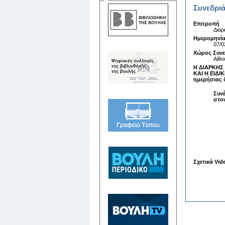
Συνεδριά
Επιτροπή
Διαρ
Ημερομηνία
07/0
Χώρος Συν
Αίθο
Η ΔΙΑΡΚΗΣ
ΚΑΙ Η ΕΙΔΙ
ημερήσιας 
Συνέ
στον
Σχετικά Vid