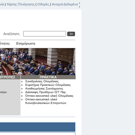
νία
|
Χάρτης Πλοήγησης
|
Οδηγίες
|
Ανοιχτά Δεδομένα
Αναζήτηση
ότητες
Ενημέρωση
ΠΙΤΡΟΠΕΣ
ΠΡΑΚΤΙΚΑ
Συνεδριάσεις Ολομέλειας
Ευρετήρια Πρακτικών Ολομέλειας
Αναθεωρήσεις Συντάγματος
ροπών
Διάσκεψη Προέδρων ΙΣΤ' Περ.
Οπτικο-ακουστικό υλικό Ολομέλειας
Οπτικο-ακουστικό υλικό
Κοινοβουλευτικών Επιτροπών