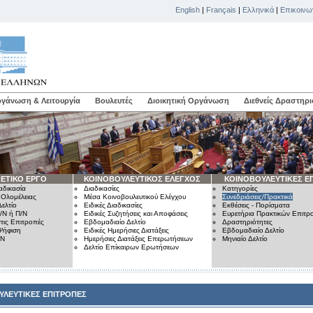
English
|
Français
|
Ελληνικά
|
Επικοινω
γάνωση & Λειτουργία
Βουλευτές
Διοικητική Οργάνωση
Διεθνείς Δραστηρι
ΕΤΙΚΟ ΕΡΓΟ
ΚΟΙΝΟΒΟΥΛΕΥΤΙΚΟΣ ΕΛΕΓΧΟΣ
ΚΟΙΝΟΒΟΥΛΕΥΤΙΚΕΣ Ε
αδικασία
Διαδικασίες
Κατηγορίες
 Ολομέλειας
Μέσα Κοινοβουλευτικού Ελέγχου
Συνεδριάσεις/Πρακτικά
ελτίο
Ειδικές Διαδικασίες
Εκθέσεις - Πορίσματα
/Ν ή Π/Ν
Ειδικές Συζητήσεις και Αποφάσεις
Ευρετήρια Πρακτικών Επιτ
τις Επιτροπές
Εβδομαδιαίο Δελτίο
Δραστηριότητες
Ψήφιση
Ειδικές Ημερήσιες Διατάξεις
Εβδομαδιαίο Δελτίο
/Ν
Ημερήσιες Διατάξεις Επερωτήσεων
Μηνιαίο Δελτίο
Δελτίο Επίκαιρων Ερωτήσεων
ΥΛΕΥΤΙΚΕΣ ΕΠΙΤΡΟΠΕΣ