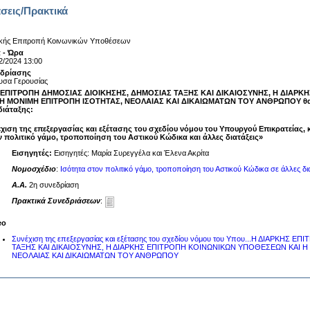
σεις/Πρακτικά
κής Επιτροπή Κοινωνικών Υποθέσεων
 - Ώρα
2/2024 13:00
εδρίασης
υσα Γερουσίας
 ΕΠΙΤΡΟΠΗ ΔΗΜΟΣΙΑΣ ΔΙΟΙΚΗΣΗΣ, ΔΗΜΟΣΙΑΣ ΤΑΞΗΣ ΚΑΙ ΔΙΚΑΙΟΣΥΝΗΣ, Η ΔΙΑΡ
ΚΗ ΜΟΝΙΜΗ ΕΠΙΤΡΟΠΗ ΙΣΟΤΗΤΑΣ, ΝΕΟΛΑΙΑΣ ΚΑΙ ΔΙΚΑΙΩΜΑΤΩΝ ΤΟΥ ΑΝΘΡΩΠΟΥ θα σ
διάταξης:
χιση της επεξεργασίας και εξέτασης του σχεδίου νόμου του Υπουργού Επικρατείας, 
 πολιτικό γάμο, τροποποίηση του Αστικού Κώδικα και άλλες διατάξεις»
Εισηγητές:
Εισηγητές: Μαρία Συρεγγέλα και Έλενα Ακρίτα
Νομοσχέδιο
:
Ισότητα στον πολιτικό γάμο, τροποποίηση του Αστικού Κώδικα σε άλλες δια
A.A.
2η συνεδρίαση
Πρακτικά Συνεδριάσεων
:
eo
Συνέχιση της επεξεργασίας και εξέτασης του σχεδίου νόμου του Υπου...Η ΔΙΑΡΚΗ
ΤΑΞΗΣ ΚΑΙ ΔΙΚΑΙΟΣΥΝΗΣ, Η ΔΙΑΡΚΗΣ ΕΠΙΤΡΟΠΗ ΚΟΙΝΩΝΙΚΩΝ ΥΠΟΘΕΣΕΩΝ ΚΑΙ Η
ΝΕΟΛΑΙΑΣ ΚΑΙ ΔΙΚΑΙΩΜΑΤΩΝ ΤΟΥ ΑΝΘΡΩΠΟΥ