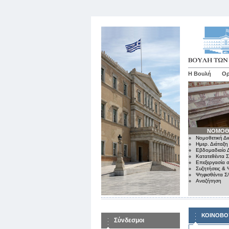
Η Βουλή
Ορ
ΝΟΜΟΘ
Νομοθετική Δι
Ημερ. Διάταξη
Εβδομαδιαίο Δ
Κατατεθέντα Σ
Επεξεργασία σ
Συζητήσεις & 
Ψηφισθέντα Σ
Αναζήτηση
ΚΟΙΝΟΒΟ
Σύνδεσμοι