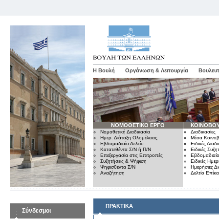
Η Βουλή
Οργάνωση & Λειτουργία
Βουλευτ
ΝΟΜΟΘΕΤΙΚΟ ΕΡΓΟ
ΚΟΙΝΟΒΟΥ
Νομοθετική Διαδικασία
Διαδικασίες
Ημερ. Διάταξη Ολομέλειας
Μέσα Κοινοβ
Εβδομαδιαίο Δελτίο
Ειδικές Διαδι
Κατατεθέντα Σ/Ν ή Π/Ν
Ειδικές Συζη
Επεξεργασία στις Επιτροπές
Εβδομαδιαίο
Συζητήσεις & Ψήφιση
Ειδικές Ημερ
Ψηφισθέντα Σ/Ν
Ημερήσιες Δ
Αναζήτηση
Δελτίο Επίκ
ΠΡΑΚΤΙΚΑ
Σύνδεσμοι