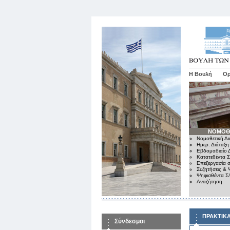
Η Βουλή
Ορ
ΝΟΜΟΘ
Νομοθετική Δι
Ημερ. Διάταξη
Εβδομαδιαίο Δ
Κατατεθέντα Σ
Επεξεργασία σ
Συζητήσεις & 
Ψηφισθέντα Σ
Αναζήτηση
ΠΡΑΚΤΙΚ
Σύνδεσμοι