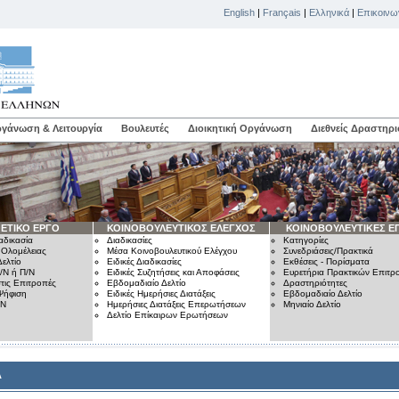
English
|
Français
|
Ελληνικά
|
Επικοινω
γάνωση & Λειτουργία
Βουλευτές
Διοικητική Οργάνωση
Διεθνείς Δραστηρι
ΕΤΙΚΟ ΕΡΓΟ
ΚΟΙΝΟΒΟΥΛΕΥΤΙΚΟΣ ΕΛΕΓΧΟΣ
ΚΟΙΝΟΒΟΥΛΕΥΤΙΚΕΣ Ε
αδικασία
Διαδικασίες
Κατηγορίες
 Ολομέλειας
Μέσα Κοινοβουλευτικού Ελέγχου
Συνεδριάσεις/Πρακτικά
ελτίο
Ειδικές Διαδικασίες
Εκθέσεις - Πορίσματα
/Ν ή Π/Ν
Ειδικές Συζητήσεις και Αποφάσεις
Ευρετήρια Πρακτικών Επιτ
τις Επιτροπές
Εβδομαδιαίο Δελτίο
Δραστηριότητες
Ψήφιση
Ειδικές Ημερήσιες Διατάξεις
Εβδομαδιαίο Δελτίο
/Ν
Ημερήσιες Διατάξεις Επερωτήσεων
Μηνιαίο Δελτίο
Δελτίο Επίκαιρων Ερωτήσεων
Α