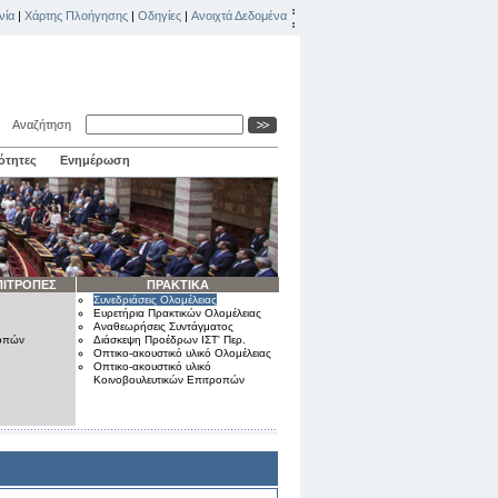
νία
|
Χάρτης Πλοήγησης
|
Οδηγίες
|
Ανοιχτά Δεδομένα
Αναζήτηση
ότητες
Ενημέρωση
ΠΙΤΡΟΠΕΣ
ΠΡΑΚΤΙΚΑ
Συνεδριάσεις Ολομέλειας
Ευρετήρια Πρακτικών Ολομέλειας
Αναθεωρήσεις Συντάγματος
ροπών
Διάσκεψη Προέδρων ΙΣΤ' Περ.
Οπτικο-ακουστικό υλικό Ολομέλειας
Οπτικο-ακουστικό υλικό
Κοινοβουλευτικών Επιτροπών