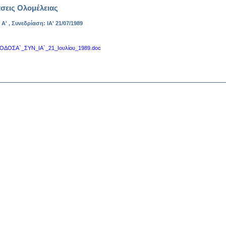
σεις Ολομέλειας
 Α' , Συνεδρίαση: ΙΑ' 21/07/1989
ΟΔΟΣΑ`_ΣΥΝ_ΙΑ`_21_Ιουλίου_1989.doc