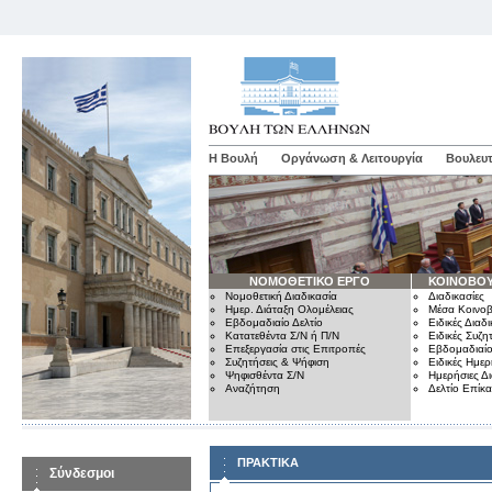
Η Βουλή
Οργάνωση & Λειτουργία
Βουλευτ
ΝΟΜΟΘΕΤΙΚΟ ΕΡΓΟ
ΚΟΙΝΟΒΟΥ
Νομοθετική Διαδικασία
Διαδικασίες
Ημερ. Διάταξη Ολομέλειας
Μέσα Κοινοβ
Εβδομαδιαίο Δελτίο
Ειδικές Διαδι
Κατατεθέντα Σ/Ν ή Π/Ν
Ειδικές Συζη
Επεξεργασία στις Επιτροπές
Εβδομαδιαίο
Συζητήσεις & Ψήφιση
Ειδικές Ημερ
Ψηφισθέντα Σ/Ν
Ημερήσιες Δ
Αναζήτηση
Δελτίο Επίκ
ΠΡΑΚΤΙΚΑ
Σύνδεσμοι