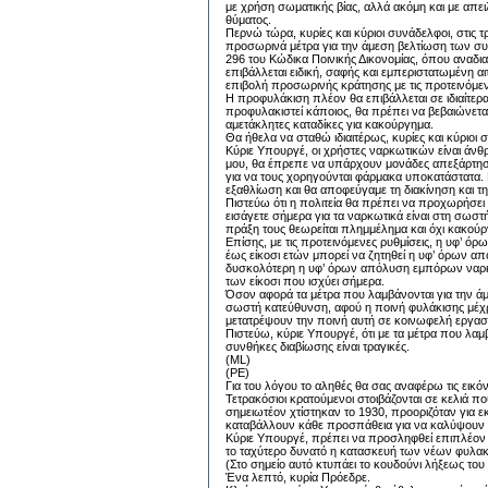
με χρήση σωματικής βίας, αλλά ακόμη και με απει
θύματος.
Περνώ τώρα, κυρίες και κύριοι συνάδελφοι, στις 
προσωρινά μέτρα για την άμεση βελτίωση των σ
296 του Κώδικα Ποινικής Δικονομίας, όπου αναδι
επιβάλλεται ειδική, σαφής και εμπεριστατωμένη α
επιβολή προσωρινής κράτησης με τις προτεινόμεν
Η προφυλάκιση πλέον θα επιβάλλεται σε ιδιαίτερ
προφυλακιστεί κάποιος, θα πρέπει να βεβαιώνετ
αμετάκλητες καταδίκες για κακούργημα.
Θα ήθελα να σταθώ ιδιαιτέρως, κυρίες και κύριοι
Κύριε Υπουργέ, οι χρήστες ναρκωτικών είναι άνθ
μου, θα έπρεπε να υπάρχουν μονάδες απεξάρτηση
για να τους χορηγούνται φάρμακα υποκατάστατα. 
εξαθλίωση και θα αποφεύγαμε τη διακίνηση και τ
Πιστεύω ότι η πολιτεία θα πρέπει να προχωρήσει 
εισάγετε σήμερα για τα ναρκωτικά είναι στη σωστ
πράξη τους θεωρείται πλημμέλημα και όχι κακούρ
Επίσης, με τις προτεινόμενες ρυθμίσεις, η υφ’ ό
έως είκοσι ετών μπορεί να ζητηθεί η υφ’ όρων α
δυσκολότερη η υφ’ όρων απόλυση εμπόρων ναρκωτ
των είκοσι που ισχύει σήμερα.
Όσον αφορά τα μέτρα που λαμβάνονται για την άμ
σωστή κατεύθυνση, αφού η ποινή φυλάκισης μέχρι
μετατρέψουν την ποινή αυτή σε κοινωφελή εργασ
Πιστεύω, κύριε Υπουργέ, ότι με τα μέτρα που λ
συνθήκες διαβίωσης είναι τραγικές.
(ML)
(PE)
Για του λόγου το αληθές θα σας αναφέρω τις εικ
Τετρακόσιοι κρατούμενοι στοιβάζονται σε κελιά π
σημειωτέον χτίστηκαν το 1930, προοριζόταν για
καταβάλλουν κάθε προσπάθεια για να καλύψουν
Κύριε Υπουργέ, πρέπει να προσληφθεί επιπλέον δ
το ταχύτερο δυνατό η κατασκευή των νέων φυλακ
(Στο σημείο αυτό κτυπάει το κουδούνι λήξεως του
Ένα λεπτό, κυρία Πρόεδρε.