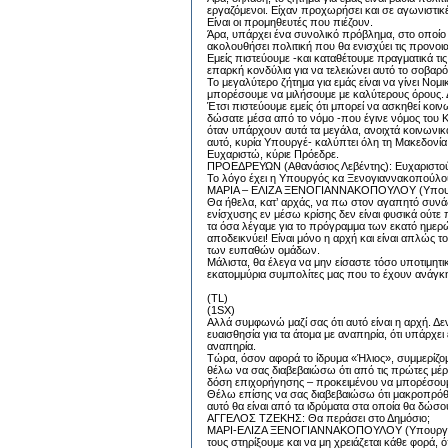
εργαζόμενοι. Είχαν προχωρήσει και σε αγωνιστικ
Είναι οι προμηθευτές που πιέζουν.
Άρα, υπάρχει ένα συνολικό πρόβλημα, στο οποίο
ακολουθήσει πολιτική που θα ενισχύει τις προνοι
Εμείς πιστεύουμε -και καταθέτουμε πραγματικά τις
επαρκή κονδύλια για να τελειώνει αυτό το σοβαρό
Το μεγαλύτερο ζήτημα για εμάς είναι να γίνει Νομ
μπορέσουμε να μιλήσουμε με καλύτερους όρους. Δε
Έτσι πιστεύουμε εμείς ότι μπορεί να ασκηθεί κοιν
δώσατε μέσα από το νόμο -που έγινε νόμος του Κ
όταν υπάρχουν αυτά τα μεγάλα, ανοιχτά κοινωνι
αυτό, κυρία Υπουργέ- καλύπτει όλη τη Μακεδονία
Ευχαριστώ, κύριε Πρόεδρε.
ΠΡΟΕΔΡΕΥΩΝ (Αθανάσιος Λεβέντης): Ευχαριστούμ
Το λόγο έχει η Υπουργός κα Ξενογιαννακοπούλου 
ΜΑΡΙΑ – ΕΛΙΖΑ ΞΕΝΟΓΙΑΝΝΑΚΟΠΟΥΛΟΥ (Υπουργός
Θα ήθελα, κατ’ αρχάς, να πω στον αγαπητό συνά
ενίσχυσης εν μέσω κρίσης δεν είναι φυσικά ούτε 
τα όσα λέγαμε για το πρόγραμμα των εκατό ημερ
αποδεικνύει! Είναι μόνο η αρχή και είναι απλώς τ
των ευπαθών ομάδων.
Μάλιστα, θα έλεγα να μην είσαστε τόσο υποτιμητ
εκατομμύρια συμπολίτες μας που το έχουν ανάγκη.
(TL)
(1SX)
Αλλά συμφωνώ μαζί σας ότι αυτό είναι η αρχή. Δεν
ευαισθησία για τα άτομα με αναπηρία, ότι υπάρχει
αναπηρία.
Τώρα, όσον αφορά το ίδρυμα «Ήλιος», συμμερίζομ
θέλω να σας διαβεβαιώσω ότι από τις πρώτες μέρ
δόση επιχορήγησης – προκειμένου να μπορέσουμε
Θέλω επίσης να σας διαβεβαιώσω ότι μακροπρόθε
αυτό θα είναι από τα ιδρύματα στα οποία θα δώσο
ΑΓΓΕΛΟΣ ΤΖΕΚΗΣ: Θα περάσει στο Δημόσιο;
ΜΑΡΙ-ΕΛΙΖΑ ΞΕΝΟΓΙΑΝΝΑΚΟΠΟΥΛΟΥ (Υπουργός Υγ
τους στηρίξουμε και να μη χρειάζεται κάθε φορά,