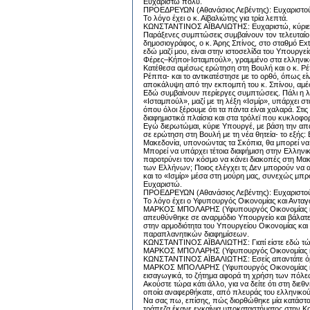
Ευχαριστώ πολύ.
ΠΡΟΕΔΡEΥΩΝ (Αθανάσιος Λεβέντης): Ευχαριστού
Το λόγο έχει ο κ. Αϊβαλιώτης για τρία λεπτά.
ΚΩΝΣΤΑΝΤΙΝΟΣ ΑΪΒΑΛΙΩΤΗΣ: Ευχαριστώ, κύριε
Παράξενες συμπτώσεις συμβαίνουν τον τελευταίο
δημοσιογράφος, ο κ. Άρης Σπίνος, στο σταθμό E
εδώ μαζί μου, είναι στην ιστοσελίδα του Υπουρ
Φέρες–Κήποι-Ισταμπούλ», γραμμένο στα ελληνικά
Κατέθεσα αμέσως ερώτηση στη Βουλή και ο κ. Ρέ
Ρέππα- και το αντικατέστησε με το ορθό, όπως ε
αποκάλυψη από την εκπομπή του κ. Σπίνου, αμέ
Εδώ συμβαίνουν περίεργες συμπτώσεις. Πάλι η λ
«Ισταμπούλ», μαζί με τη λέξη «Ισμίρ», υπάρχει σ
όπου όλοι ξέρουμε ότι τα πάντα είναι χαλαρά. Στι
διαφημιστικά πλαίσια και στα τρόλεϊ που κυκλοφ
Εγώ διερωτώμαι, κύριε Υπουργέ, με βάση την απά
σε ερώτηση στη Βουλή με τη νέα θητεία- το εξής:
Μακεδονία, υπονοώντας τα Σκόπια, θα μπορεί να 
Μπορεί να υπάρχει τέτοια διαφήμιση στην Ελληνικ
παροτρύνει τον κόσμο να κάνει διακοπές στη Μα
των Ελλήνων; Ποιος ελέγχει τι; Δεν μπορούν να 
και το «Ισμίρ» μέσα στη μούρη μας, συνεχώς μπρο
Ευχαριστώ.
ΠΡΟΕΔΡEΥΩΝ (Αθανάσιος Λεβέντης): Ευχαριστούμ
Το λόγο έχει ο Υφυπουργός Οικονομίας και Ανταγ
ΜΑΡΚΟΣ ΜΠΟΛΑΡΗΣ (Υφυπουργός Οικονομίας και Α
απευθύνθηκε σε αναρμόδιο Υπουργείο και βάλατε τ
στην αρμοδιότητα του Υπουργείου Οικονομίας κα
παραπλανητικών διαφημίσεων.
ΚΩΝΣΤΑΝΤΙΝΟΣ ΑΪΒΑΛΙΩΤΗΣ: Γιατί είστε εδώ τώ
ΜΑΡΚΟΣ ΜΠΟΛΑΡΗΣ (Υφυπουργός Οικονομίας και Α
ΚΩΝΣΤΑΝΤΙΝΟΣ ΑΪΒΑΛΙΩΤΗΣ: Εσείς απαντάτε ό
ΜΑΡΚΟΣ ΜΠΟΛΑΡΗΣ (Υφυπουργός Οικονομίας και Α
εισαγωγικά, το ζήτημα αφορά τη χρήση των πόλεων κ
Ακούστε τώρα κάτι άλλο, για να δείτε ότι στη δ
οποία αναφερθήκατε, από πλευράς του ελληνικού
Να σας πω, επίσης, πώς διορθώθηκε μία κατάστα
τράπεζα έκανε εγκαίνια υποκαταστήματος στην Κομ