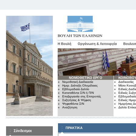
Η Βουλή
Οργάνωση & Λειτουργία
Βουλευτ
ΝΟΜΟΘΕΤΙΚΟ ΕΡΓΟ
ΚΟΙΝΟΒΟΥ
Νομοθετική Διαδικασία
Διαδικασίες
Ημερ. Διάταξη Ολομέλειας
Μέσα Κοινοβ
Εβδομαδιαίο Δελτίο
Ειδικές Διαδι
Κατατεθέντα Σ/Ν ή Π/Ν
Ειδικές Συζη
Επεξεργασία στις Επιτροπές
Εβδομαδιαίο
Συζητήσεις & Ψήφιση
Ειδικές Ημερ
Ψηφισθέντα Σ/Ν
Ημερήσιες Δ
Αναζήτηση
Δελτίο Επίκ
ΠΡΑΚΤΙΚΑ
Σύνδεσμοι