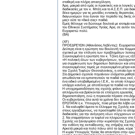
σταθερή και πλήρη απασχόληση.
Άρα, μακριά από εμάς οι πρακτικές και οι λογικές 
διαδικασίες με τον κ. Μπέη και το Α.Σ.Ε.Π. για δ
δέκα ημερών για τις μονάδες εντατικής θεραπείας.
διαγωνισμών που έγιναν την περίοδο της δικής σα
μας» ούτε τα «δικά σας» παιδιά.
Εμείς θέλουμε να δώσουμε δουλειά με ισοτιμία κα
του Εθνικού Συστήματος Υγείας. Άρα, σε αυτόν το
Ευχαριστώ πολύ.
(BA)
(XF)
ΠΡΟΕΔΡΕΥΩΝ (Αθανάσιος Λεβέντης): Ευχαριστού
Δεύτερη είναι η ερώτηση του Βουλευτή του Κομμ
σχετικά με την επίλυση των προβλημάτων λειτο
Συγκεκριμένα η ερώτηση του κ. Τζέκη έχει ως εξή
«Η πολιτική όλων των κυβερνήσεων, τουλάχιστον
για συρρίκνωση των δημοσίων δαπανών και υπηρε
συγκεκριμένους τομείς με συγκεκριμένα μέτρα κα
την Σχολή Τυφλών Θεσσαλονίκης, η οποία έχει τ
Στο Δημοτικό σχολείο πηγαίνουν ελάχιστοι μαθητές
απωθούνται να εμπιστευτούν τα παιδιά τους εκεί
ένα ειδικό υποβαθμισμένο Ι.Ε.Κ., το οποίο πληρ
υπάρχει κανένα, με αποτέλεσμα τα παιδιά να πηγ
Η υποχρηματοδότηση της σχολής φτάνει στο σημεί
απλήρωτοι και βρίσκονται σε επίσχεση εργασίας. 
δημοσιοποίηση, ενώ η περιουσία πέρασε στο Δή
Οι κυβερνήσεις όλα αυτά τα χρόνια δεν έκαναν τ
ΕΡΩΤΑΤΑΙ η κ. Υπουργός, ποια μέτρα θα λάβει ώσ
1. Να καλυφθεί άμεσα το έλλειμμα της Σχολής κα
στους εργαζόμενους, να προσληφθεί όλο το απαρα
διαδικασίες για την ανέγερση νέων σύγχρονων κ
2. Να σταματήσουν οι τυφλοί να πληρώνουν στο Ι.Ε
Σχολής να ξαναγυρίσει στην κυριότητα της Σχολ
την ευθύνη της εκπαίδευσης, της στήριξης και τ
Αρκετά μακρά και πολύ πάνω από τα όρια, κύριε 
Η κυρία Υπουργός Υγείας θα απαντήσει στην ερώτ