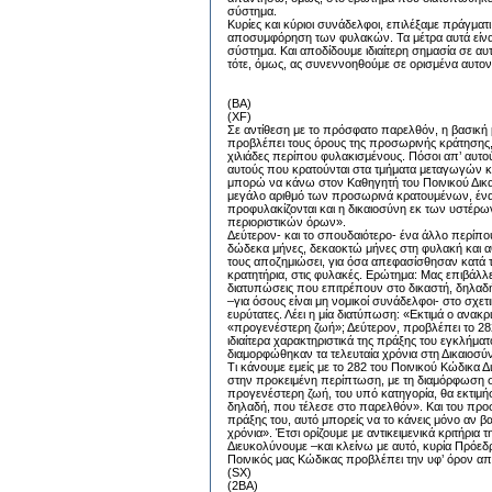
σύστημα.
Κυρίες και κύριοι συνάδελφοι, επιλέξαμε πράγμα
αποσυμφόρηση των φυλακών. Τα μέτρα αυτά είναι
σύστημα. Και αποδίδουμε ιδιαίτερη σημασία σε αυ
τότε, όμως, ας συνεννοηθούμε σε ορισμένα αυτον
(BA)
(XF)
Σε αντίθεση με το πρόσφατο παρελθόν, η βασική
προβλέπει τους όρους της προσωρινής κράτησης, 
χιλιάδες περίπου φυλακισμένους. Πόσοι απ’ αυτο
αυτούς που κρατούνται στα τμήματα μεταγωγών κ
μπορώ να κάνω στον Καθηγητή του Ποινικού Δικαίο
μεγάλο αριθμό των προσωρινά κρατουμένων, ένα
προφυλακίζονται και η δικαιοσύνη εκ των υστέρ
περιοριστικών όρων».
Δεύτερον- και το σπουδαιότερο- ένα άλλο περίπ
δώδεκα μήνες, δεκαοκτώ μήνες στη φυλακή και αθ
τους αποζημιώσει, για όσα απεφασίσθησαν κατά τ
κρατητήρια, στις φυλακές. Ερώτημα: Μας επιβάλλε
διατυπώσεις που επιτρέπουν στο δικαστή, δηλαδ
–για όσους είναι μη νομικοί συνάδελφοι- στο σχ
ευρύτατες. Λέει η μία διατύπωση: «Εκτιμά ο ανακ
«προγενέστερη ζωή»; Δεύτερον, προβλέπει το 282 
ιδιαίτερα χαρακτηριστικά της πράξης του εγκλήματ
διαμορφώθηκαν τα τελευταία χρόνια στη Δικαιοσύν
Τι κάνουμε εμείς με το 282 του Ποινικού Κώδικα Δ
στην προκειμένη περίπτωση, με τη διαμόρφωση συγ
προγενέστερη ζωή, του υπό κατηγορία, θα εκτιμήσε
δηλαδή, που τέλεσε στο παρελθόν». Και του προσθ
πράξης του, αυτό μπορείς να το κάνεις μόνο αν βαρ
χρόνια». Έτσι ορίζουμε με αντικειμενικά κριτήρια
Διευκολύνουμε –και κλείνω με αυτό, κυρία Πρόεδ
Ποινικός μας Κώδικας προβλέπει την υφ’ όρον α
(SX)
(2BA)