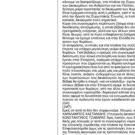
κάνουμε να διασφαλίζουμε, στα πλαίσια της Ευρ
των Δικαιωμάτων του Ανθρώπου και του Πολίτου,
δεύτερη μοίρα προστασίας τα δικαιώματα των θυμ
Είναι πράγματι επιτυχής αυτή η ρύθμιση, γιατί σ' 
από την ίδρυση της Ευρωπαϊκής Ένωσης, οι πολί
κατοικία, δικαιώματα πολύ σημαντικά.
Κύριο στη συγκεκριμένη περίπτωση ζήτημα είναι η
διεκδίκησης αποζημίωσης, η οποία βέβαια δεν είνα
εγκληματικής ενέργειας, αλλά και των άλλων εισο
Είναι, θεωρώ, από τα πολύ ενδιαφέροντα ζητήματα
θέλουμε να έχουμε επιτέλους και στην Ελλάδα ένα
αυτών των θυμάτων.
Οι αντιρρήσεις, οι οποίες και στα πλαίσια της σ
έπρεπε να υπάρχει μεγαλύτερη γκάμα αδικημάτων
θυμάτων. Γιατί βεβαίως ο ορισμός στο συγκεκριμέν
διατύπωση που τελικά επετεύχθη και έκανε δεκτ
έγιναν στην Επιτροπή, πράγματι υπάρχει ένα ακ
προσώπων που ζημιώνονται ως θύματα εγκλημα
Η εγκληματικότητα είναι ένα από τα φαινόμενα που
πολύ πλουσιότερες στις μέρες μας και μάλιστα ό
Είναι, λοιπόν, ανάγκη -ενδεχομένως και σε άλλε
των περιπτώσεων που δικαιολογούν την αποκατ
Βέβαια θα έρθει η στιγμή –για να καταλήξω- σχετι
οποίων βέβαια και στην Επιτροπή είχαμε τη δυνατ
προστασία των θυμάτων, από την άλλη πλευρά ό
συγκεκριμένο νομοσχέδιο- δημιουργεί κάποια συγ
όσον αφορά τη δυνατότητά τους να ενσωματωθούν 
ποινών σε πρόσωπα που έχουν καταδικαστεί για
(GK)
(1MT)
Εμείς σε αυτά τα δύο δεν συμφωνούμε. Θεωρώ, κύρ
ΧΑΡΑΛΑΜΠΟΣ ΚΑΣΤΑΝΙΔΗΣ (Υπουργός Δικαιοσύνης
ΚΩΝΣΤΑΝΤΙΝΟΣ ΤΖΑΒΑΡΑΣ: Άρα, λοιπόν, εγώ δεν 
δικής μας πλευράς γι’ αυτό το συγκεκριμένο νομ
της ελληνικής νομοθεσίας στα πλαίσια της Κοινοτι
Επιφυλασσόμεθα όμως για τις τροπολογίες που 
της Ποινικής Δικονομίας και τις τροποποιήσεις πο