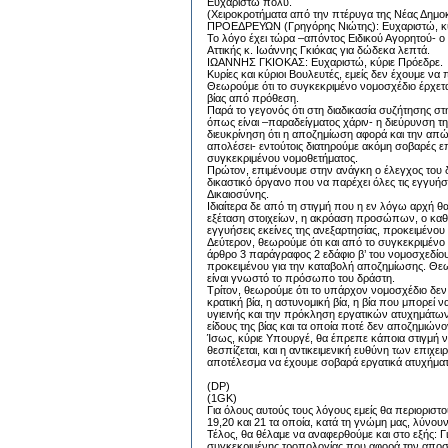
Ευχαριστώ πολύ.
(Χειροκροτήματα από την πτέρυγα της Νέας Δημοκ
ΠΡΟΕΔΡΕΥΩΝ (Γρηγόρης Νιώτης): Ευχαριστώ, κύ
Το λόγο έχει τώρα –απόντος Ειδικού Αγορητού- 
Αττικής κ. Ιωάννης Γκιόκας για δώδεκα λεπτά.
ΙΩΑΝΝΗΣ ΓΚΙΟΚΑΣ: Ευχαριστώ, κύριε Πρόεδρε.
Κυρίες και κύριοι Βουλευτές, εμείς δεν έχουμε 
Θεωρούμε ότι το συγκεκριμένο νομοσχέδιο έρχετ
βίας από πρόθεση.
Παρά το γεγονός ότι στη διαδικασία συζήτησης σ
όπως είναι –παραδείγματος χάριν- η διεύρυνση τη
διευκρίνηση ότι η αποζημίωση αφορά και την απώ
απολέσει- εντούτοις διατηρούμε ακόμη σοβαρές ε
συγκεκριμένου νομοθετήματος.
Πρώτον, επιμένουμε στην ανάγκη ο έλεγχος του 
δικαστικό όργανο που να παρέχει όλες τις εγγυήσε
Δικαιοσύνης.
Ιδιαίτερα δε από τη στιγμή που η εν λόγω αρχή θα
εξέταση στοιχείων, η ακρόαση προσώπων, ο καθορ
εγγυήσεις εκείνες της ανεξαρτησίας, προκειμένου 
Δεύτερον, θεωρούμε ότι και από το συγκεκριμέν
άρθρο 3 παράγραφος 2 εδάφιο β’ του νομοσχεδίου
προκειμένου για την καταβολή αποζημίωσης. Θεωρο
είναι γνωστό το πρόσωπο του δράστη.
Τρίτον, θεωρούμε ότι το υπάρχον νομοσχέδιο δεν 
κρατική βία, η αστυνομική βία, η βία που μπορεί 
υγιεινής και την πρόκληση εργατικών ατυχημάτω
είδους της βίας και τα οποία ποτέ δεν αποζημιώνο
Ίσως, κύριε Υπουργέ, θα έπρεπε κάποια στιγμή ν
θεσπίζεται, και η αντικειμενική ευθύνη των επιχ
αποτέλεσμα να έχουμε σοβαρά εργατικά ατυχήματ
(DP)
(1GK)
Για όλους αυτούς τους λόγους εμείς θα περιορισ
19,20 και 21 τα οποία, κατά τη γνώμη μας, λύν
Τέλος, θα θέλαμε να αναφερθούμε και στο εξής: Γ
συγκεκριμένης τροπολογίας που αφορά την απο