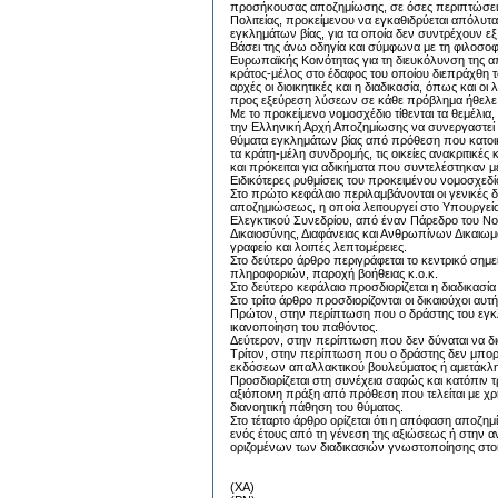
προσήκουσας αποζημίωσης, σε όσες περιπτώσεις
Πολιτείας, προκείμενου να εγκαθιδρύεται απόλυτα 
εγκλημάτων βίας, για τα οποία δεν συντρέχουν ε
Βάσει της άνω οδηγία και σύμφωνα με τη φιλοσοφ
Ευρωπαϊκής Κοινότητας για τη διευκόλυνση της
κράτος-μέλος στο έδαφος του οποίου διεπράχθη το 
αρχές οι διοικητικές και η διαδικασία, όπως και
προς εξεύρεση λύσεων σε κάθε πρόβλημα ήθελε π
Με το προκείμενο νομοσχέδιο τίθενται τα θεμέλια
την Ελληνική Αρχή Αποζημίωσης να συνεργαστεί μ
θύματα εγκλημάτων βίας από πρόθεση που κατοικ
τα κράτη-μέλη συνδρομής, τις οικείες ανακριτικές
και πρόκειται για αδικήματα που συντελέστηκαν μ
Ειδικότερες ρυθμίσεις του προκειμένου νομοσχεδίο
Στο πρώτο κεφάλαιο περιλαμβάνονται οι γενικές δ
αποζημιώσεως, η οποία λειτουργεί στο Υπουργείο
Ελεγκτικού Συνεδρίου, από έναν Πάρεδρο του Νο
Δικαιοσύνης, Διαφάνειας και Ανθρωπίνων Δικαιωμ
γραφείο και λοιπές λεπτομέρειες.
Στο δεύτερο άρθρο περιγράφεται το κεντρικό σημε
πληροφοριών, παροχή βοήθειας κ.ο.κ.
Στο δεύτερο κεφάλαιο προσδιορίζεται η διαδικασ
Στο τρίτο άρθρο προσδιορίζονται οι δικαιούχοι αυ
Πρώτον, στην περίπτωση που ο δράστης του εγκλ
ικανοποίηση του παθόντος.
Δεύτερον, στην περίπτωση που δεν δύναται να δι
Τρίτον, στην περίπτωση που ο δράστης δεν μπορε
εκδόσεων απαλλακτικού βουλεύματος ή αμετάκλ
Προσδιορίζεται στη συνέχεια σαφώς και κατόπιν τ
αξιόποινη πράξη από πρόθεση που τελείται με χρή
διανοητική πάθηση του θύματος.
Στο τέταρτο άρθρο ορίζεται ότι η απόφαση αποζημ
ενός έτους από τη γένεση της αξιώσεως ή στην 
οριζομένων των διαδικασιών γνωστοποίησης στοι
(XA)