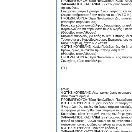
ΠΡΟΕΔΡΕΥΟΥΣΑ (Βέρα Νικολαΐδου): Κύριε Υπουργ
ΧΑΡΑΛΑΜΠΟΣ ΚΑΣΤΑΝΙΔΗΣ (Υπουργός Δικαιοσύνης,
της κανόνες.
Ευχαριστώ, κυρία Πρόεδρε. Σας ευχαριστώ και γι
(Χειροκροτήματα από την πτέρυγα του ΠΑ.ΣΟ.Κ.)
ΠΡΟΕΔΡΕΥΟΥΣΑ (Βέρα Νικολαΐδου): Δεν είναι θέμ
(Θόρυβος στην Αίθουσα)
Κυρίες και κύριοι συνάδελφοι, διαμαρτύρονται π
παρακαλούσα να σεβόμαστε τους ομιλητές. Όποι
(Θόρυβος στην Αίθουσα)
Κύριοι συνάδελφοι, για εσάς το λέω. Όποιος θέλε
Το λόγο έχει ο Κοινοβουλευτικός Εκπρόσωπος του
Κύριε Κουβέλη, έχετε δύο λεπτά.
ΦΩΤΗΣ ΚΟΥΒΕΛΗΣ: Κυρία Πρόεδρε, δεν θα έπαιρνα 
Κρίνω, όμως, αναγκαία την παρέμβαση αυτή…
(Θόρυβος στην Αίθουσα)
ΠΡΟΕΔΡΕΥΟΥΣΑ (Βέρα Νικολαΐδου): Σας παρακαλ
Συνεχίστε, κύριε συνάδελφε.
(TL)
(2SX)
ΦΩΤΗΣ ΚΟΥΒΕΛΗΣ: Λέω, κρίνω όμως αναγκαίο να 
στον ανακαθορισμό…
ΠΡΟΕΔΡΕΥΟΥΣΑ (Βέρα Νικολαΐδου): Παρέμβαση αυτ
ΦΩΤΗΣ ΚΟΥΒΕΛΗΣ: Κυρία Πρόεδρε, σύντομη παρέμ
Έλεγα, λοιπόν, ότι δεν θα έκανα σήμερα παρέμβα
αναφορικά με τον ορθό ανακαθορισμό του μέτρου 
Και πρέπει, κύριε Υπουργέ, να σας πω ότι με χαρά 
ΧΑΡΑΛΑΜΠΟΣ ΚΑΣΤΑΝΙΔΗΣ (Υπουργός Δικαιοσύνης,
αφορά το εδάφιο 1. Αλλά ακολουθεί το υπόλοιπο κε
υπάρχουν ποινές ισόβιες, απειλούνται ποινές ισ
ΦΩΤΗΣ ΚΟΥΒΕΛΗΣ: Μόνο το εδάφιο 1;
ΧΑΡΑΛΑΜΠΟΣ ΚΑΣΤΑΝΙΔΗΣ (Υπουργός Δικαιοσύνης,