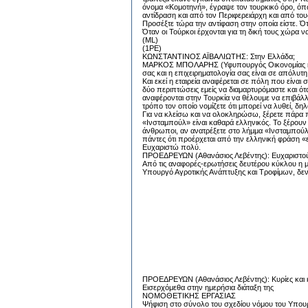
όνομα «Κομοτηνή», έγραψε τον τουρκικό όρο, όπ
αντίδραση και από τον Περιφερειάρχη και από του
Προσέξτε τώρα την αντίφαση στην οποία είστε. Ότ
Όταν οι Τούρκοι έρχονται για τη δική τους χώρα 
(ML)
(1PE)
ΚΩΝΣΤΑΝΤΙΝΟΣ ΑΪΒΑΛΙΩΤΗΣ: Στην Ελλάδα;
ΜΑΡΚΟΣ ΜΠΟΛΑΡΗΣ (Υφυπουργός Οικονομίας και Αν
σας και η επιχειρηματολογία σας είναι σε απόλυτη
Και εκεί η εταιρεία αναφέρεται σε πόλη που είναι 
δύο περιπτώσεις εμείς να διαμαρτυρόμαστε και ό
αναφέρονται στην Τουρκία να θέλουμε να επιβάλλου
τρόπο τον οποίο νομίζετε ότι μπορεί να λυθεί, δη
Για να κλείσω και να ολοκληρώσω, ξέρετε πάρα πο
«Ινσταμπούλ» είναι καθαρά ελληνικός. Το ξέρουν δ
άνθρωποι, αν ανατρέξετε στο λήμμα «Ινσταμπούλ
πάντες ότι προέρχεται από την ελληνική φράση «ε
Ευχαριστώ πολύ.
ΠΡΟΕΔΡΕΥΩΝ (Αθανάσιος Λεβέντης): Ευχαριστού
Από τις αναφορές-ερωτήσεις δευτέρου κύκλου η 
Υπουργό Αγροτικής Ανάπτυξης και Τροφίμων, δεν
ΠΡΟΕΔΡΕΥΩΝ (Αθανάσιος Λεβέντης): Κυρίες και 
Εισερχόμεθα στην ημερήσια διάταξη της
ΝΟΜΟΘΕΤΙΚΗΣ ΕΡΓΑΣΙΑΣ
Ψήφιση στο σύνολο του σχεδίου νόμου του Υπουρ