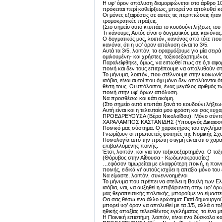
Η υφ’ όρον απόλυση διαμορφώνεται στο άρθρο 105 
πρόκειται περί καθείρξεως, μπορεί να απολυθεί κάπ
Οι μόνες εξαιρέσεις σε αυτές τις περιπτώσεις ήτα
τρομοκρατικές πράξεις.
(Στο σημείο αυτό κτυπάει το κουδούνι λήξεως του
Τι κάνουμε; Αυτός είναι ο δογματικός μας κανόνα
Ο δογματικός μας, λοιπόν, κανόνας από τότε που
κανόνα, ότι η υφ’ όρον απόλυση είναι τα 3/5.
Αυτά τα 3/5, λοιπόν, τα εφαρμόζουμε για μία σει
ομιλουμένη- και χρήστες, τοξικοεξαρτημένοι.
Παραλείφθηκε, όμως, να ειπωθεί πως σε ό,τι αφο
ποινή και δεν τους επιτρέπουμε να απολυθούν στα 
Το μήνυμα, λοιπόν, που στέλνουμε στην κοινωνία 
ισόβια, είναι αυτοί που όχι μόνο δεν απολύονται 
θέση τους. Οι υπόλοιποι, ένας μεγάλος αριθμός τω
ποινή στην υφ’ όρων απόλυση.
Να προσθέσω και κάτι ακόμη.
(Στο σημείο αυτό κτυπάει ξανά το κουδούνι λήξεω
Αυτή είναι και η τελευταία μου φράση και σας ευχ
ΠΡΟΕΔΡΕΥΟΥΣΑ (Βέρα Νικολαΐδου): Μόνο σύντο
ΧΑΡΑΛΑΜΠΟΣ ΚΑΣΤΑΝΙΔΗΣ (Υπουργός Δικαιοσύνης
Ποινικό μας σύστημα. Ο χαρακτήρας του εγκλήματο
Γνωρίζουν οι πρωτοετείς φοιτητές της Νομικής Σχ
Ποινολογία από την πρώτη στιγμή είναι ότι ο χα
επιβαλλόμενης ποινής.
Έτσι, λοιπόν, και για τον τοξικοεξαρτημένο. Ο το
(Θόρυβος στην Αίθουσα - Κωδωνοκρουσίες)
…εφόσον τιμωρείται με ελαφρύτερη ποινή, η ποινή
ποινής, ειδικά γι’ αυτούς ισχύει η απαξία μόνο το
Να είμαστε, λοιπόν, συνεννοημένοι.
Το μήνυμα που πρέπει να στείλει η Βουλή των Ελ
ισόβια, ναι, να αυξηθεί η επιβάρυνση στην υφ’ ό
μας θεραπευτικής πολιτικής, μπορούμε να είμαστε
Θα σας θέσω ένα άλλο ερώτημα: Γιατί δημιουργούμ
μπορεί υφ’ όρον να απολυθεί με τα 3/5, αλλά ο το
ηθικής απαξίας τελεσθέντος εγκλήματος, το ένα μπ
Η Ποινική επιστήμη, λοιπόν, είναι ένα δύσκολο κ