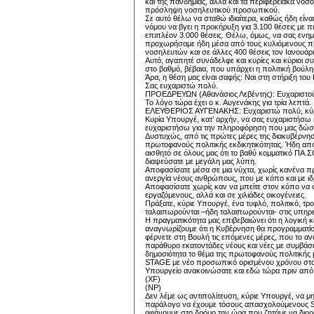
και της πανδημίας, αλλά και τα περιφερειακά νο
πρόσληψη νοσηλευτικού προσωπικού.
Σε αυτό θέλω να σταθώ ιδιαίτερα, καθώς ήδη είναι
νόμου να βγει η προκήρυξη για 3.100 θέσεις με 
επιπλέον 3.000 θέσεις. Θέλω, όμως, να σας ενη
προχωρήσαμε ήδη μέσα από τους κυλιόμενους πίνα
νοσηλευτών και σε άλλες 400 θέσεις τον Ιανουάρι
Αυτό, αγαπητέ συνάδελφε και κυρίες και κύριοι σ
στο βαθμό, βέβαια, που υπάρχει η πολιτική βούλ
Άρα, η θέση μας είναι σαφής: Ναι στη στήριξη το
Σας ευχαριστώ πολύ.
ΠΡΟΕΔΡΕΥΩΝ (Αθανάσιος Λεβέντης): Ευχαριστού
Το λόγο τώρα έχει ο κ. Αυγενάκης για τρία λεπτά.
ΕΛΕΥΘΕΡΙΟΣ ΑΥΓΕΝΑΚΗΣ: Ευχαριστώ πολύ, κύρ
Κυρία Υπουργέ, κατ’ αρχήν, να σας ευχαριστήσω
ευχαριστήσω για την πληροφόρηση που μας δώσ
Δυστυχώς, από τις πρώτες μέρες της διακυβέρνησ
πρωτοφανούς πολιτικής εκδικητικότητας. Ήδη από
αισθητό σε όλους μας ότι το βαθύ κομματικό ΠΑ.
διαψεύσατε με μεγάλη μας λύπη.
Αποφασίσατε μέσα σε μια νύχτα, χωρίς κανένα πρ
ανεργία νέους ανθρώπους, που με κόπο και με ιδ
Αποφασίσατε χωρίς καν να μπείτε στον κόπο να σκ
εργαζόμενους, αλλά και σε χιλιάδες οικογένειες.
Πράξατε, κύριε Υπουργέ, ένα τυφλό, πολιτικό, τρο
ταλαιπωρούνται –ήδη ταλαιπωρούνται- στις υπηρεσ
Η πραγματικότητα μας επιβεβαιώνει ότι η λογική 
αναγνωρίζουμε ότι η Κυβέρνηση θα προγραμματίσει
φέρνετε στη Βουλή τις επόμενες μέρες, που το αν
παράθυρο εκατοντάδες νέους και νέες με συμβάσε
δημοσιότητα το θέμα της πρωτοφανούς πολιτική
STAGE με νέο προσωπικό ορισμένου χρόνου στο Υ
Υπουργείο ανακοινώσατε και εδώ τώρα πριν από 
(XF)
(NP)
Δεν λέμε ως αντιπολίτευση, κύριε Υπουργέ, να μ
παράλογο να έχουμε τόσους απασχολούμενους Sta
αφήνουμε στο δρόμο την ώρα που ζητάμε να διορ