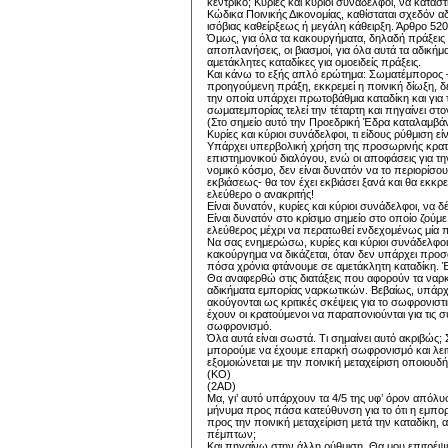
κεντρικό; Κυρίες και κύριοι συνάδελφοι, να κατα
Κώδικα Ποινικής Δικονομίας, καθίσταται σχεδόν α
ισόβιας καθείρξεως ή μεγάλη κάθειρξη. Άρθρο 520
Όμως, για όλα τα κακουργήματα, δηλαδή πράξεις 
αποπλανήσεις, οι βιασμοί, για όλα αυτά τα αδική
αμετάκλητες καταδίκες για ομοειδείς πράξεις.
Και κάνω το εξής απλό ερώτημα: Σωματέμπορος –α
προηγούμενη πράξη, εκκρεμεί η ποινική δίωξη, δε
την οποία υπάρχει πρωτοβάθμια καταδίκη και για 
σωματεμπορίας τελεί την τέταρτη και πηγαίνει στ
(Στο σημείο αυτό την Προεδρική Έδρα καταλαμβά
Κυρίες και κύριοι συνάδελφοι, τι είδους ρύθμιση εί
Υπάρχει υπερβολική χρήση της προσωρινής κρατήσ
επιστημονικού διαλόγου, ενώ οι αποφάσεις για τ
νομικό κόσμο, δεν είναι δυνατόν να το περιορίσ
εκβιάσεως- θα τον έχει εκβιάσει ξανά και θα εκκρε
ελεύθερο ο ανακριτής!
Είναι δυνατόν, κυρίες και κύριοι συνάδελφοι, να 
Είναι δυνατόν στο κρίσιμο σημείο στο οποίο ζούμε
ελεύθερος μέχρι να περατωθεί ενδεχομένως μία πο
Να σας ενημερώσω, κυρίες και κύριοι συνάδελφοι,
κακούργημα να δικάζεται, όταν δεν υπάρχει προσω
πόσα χρόνια φτάνουμε σε αμετάκλητη καταδίκη. Έ
Θα αναφερθώ στις διατάξεις που αφορούν τα ναρκ
αδικήματα εμπορίας ναρκωτικών. Βεβαίως, υπάρχε
ακούγονται ως κριτικές σκέψεις για το σωφρονιστι
έχουν οι κρατούμενοι να παραπονιούνται για τις
σωφρονισμό.
Όλα αυτά είναι σωστά. Τι σημαίνει αυτό ακριβώς
μπορούμε να έχουμε επαρκή σωφρονισμό και λειτου
εξομοιώνεται με την ποινική μεταχείριση οποιουδ
(KO)
(2AD)
Μα, γι’ αυτό υπάρχουν τα 4/5 της υφ’ όρoν απόλυσ
μήνυμα προς πάσα κατεύθυνση για το ότι η εμπορί
προς την ποινική μεταχείριση μετά την καταδίκη,
πέμπτων;
Και πηγαίνω στην άλλη ρύθμιση. Θα μου επιτρέψετ