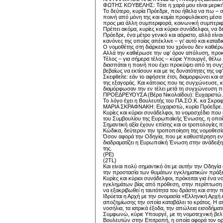
ΦΩΤΗΣ ΚΟΥΒΕΛΗΣ: Τότε η χαρά μου είναι μερική.
Το δεύτερο, κυρία Πρόεδρε, που ήθελα να πω – σα
ποινή από μόνη της και καμία προφυλάκιση μέσα 
προς μια άλλη συμπεριφορά, κοινωνική συμπερι
Πρέπει ακόμα, κυρίες και κύριοι συνάδελφοι, να δε
Πρόεδρε, ένα μέτρο γενικό και αόριστο, αλλά είν
κανόνες της οποίας απέκλινε – γι’ αυτό και καταδ
Ο νομοθέτης στη διάρκεια του χρόνου δεν καθιέρ
Αλλά την καθιέρωσε την υφ’ όρον απόλυση, προκει
Τέλος – για σήμερα τέλος – κύριε Υπουργέ, θέλω
διασπάται η ποινή που έχει προκύψει από τη συ
βεβαίως να εκτίσουν και με τις δυνατότητες της 
Σκεφθείτε: εάν το αφήσετε έτσι, διαμορφώνει και 
της εξαγοράς. Και κάποιος που τις συγχώνευσε, κα
διαμόρφωσαν την εν τέλει μετά τη συγχώνευση π
ΠΡΟΕΔΡΕΥΟΥΣΑ (Βέρα Νικολαϊδου): Ευχαριστώ.
Το λόγο έχει η Βουλευτής του ΠΑ.ΣΟ.Κ. κα Σκρα
ΜΑΡΙΑ ΣΚΡΑΦΝΑΚΗ: Ευχαριστώ, κυρία Πρόεδρε.
Κυρίες και κύριοι συνάδελφοι, το νομοσχέδιο πο
του Συμβουλίου της Ευρωπαϊκής Ένωσης, η οπο
Σημαντική αξία έχουν επίσης και οι τροπολογίες
Κώδικα, δεύτερον την τροποποίηση της νομοθεσί
Όσον αφορά την Οδηγία, που με καθυστέρηση ενσ
διαδραματίζει η Ευρωπαϊκή Ένωση στην ανάδειξη
της.
(ΡΕ)
(2TL)
Και είναι πολύ σημαντικό ότι με αυτήν την Οδηγ
την προστασία των θυμάτων εγκληματικών πράξ
Κυρίες και κύριοι συνάδελφοι, πρόκειται για έν
εγκλημάτων βίας από πρόθεση, στην περίπτωση π
να εξακριβωθεί η ταυτότητα του δράστη και στην 
Ιδρύεται η Αρχή με την ονομασία «Ελληνική Αρχή 
αποζημίωσης την οποία καταβάλει το κράτος. Η 
νοσήλια, τα ιατρικά έξοδα, την απώλεια εισοδήμα
Συμφωνώ, κύριε Υπουργέ, με τη νομοτεχνική βελ
Βουλευτών στην Επιτροπή, η οποία αφορά τον ορισ