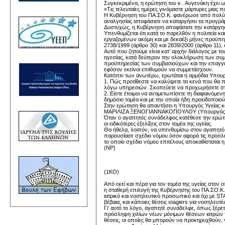
Συγκεκριμένα, η ερώτηση του κ . Αυγενάκη έχει ω
«Τις τελευταίες ημέρες γινόμαστε μάρτυρες μιας 
Η Κυβέρνηση του ΠΑ.ΣΟ.Κ. φανέρωσε από πολύ 
αναλγησίας αποφάσισε να καταργήσει τα προγράμμα
Δυστυχώς, η Κυβέρνηση αποφάσισε την κατάργησ
Υπενθυμίζεται ότι κατά το παρελθόν η πολιτεία
εργαζομένων ακόμη και με δεκαέξι μήνες προϋπ
2738/1999 (άρθρο 30) και 2839/2000 (άρθρο 11),
Αυτό που ζητούμε είναι κατ’ αρχήν διάλογος με
ηγεσίας, κατά δεύτερον την ολοκλήρωση των συμβ
προϋπηρεσίας των συμβασιούχων και την επαγγε
εφόσον εκείνοι επιθυμούν να συμμετάσχουν.
Κατόπιν των ανωτέρω, ερωτάται η αρμόδια Υπουρ
1. Πώς προτίθεστε να καλύψετε τα κενά που θα π
λόγω υπηρεσιών. Σκοπεύετε να προχωρήσετε 
2. Είστε έτοιμοι να αντιμετωπίσετε τη διαφαινό
δημόσιο τομέα και με την οποία ήδη προειδοποιο
Στην ερώτηση θα απαντήσει η Υπουργός Υγείας κ
ΜΑΡΙΛΙΖΑ ΞΕΝΟΓΙΑΝΝΑΚΟΠΟΥΛΟΥ (Υπουργός Υγεί
Όταν ο αγαπητός συνάδελφος κατέθεσε την ερώτησ
οι ειδικότερες εξελίξεις στον τομέα της υγείας.
Θα ήθελα, λοιπόν, να υπενθυμίσω στον αγαπητό σ
παρουσίασε σχέδιο νόμου όσον αφορά τις προσλήψ
το οποίο σχέδιο νόμου επιτέλους αποκαθίσταται η 
(NP)
(1KO)
Από εκεί και πέρα για τον τομέα της υγείας στον
η σταθερή επιλογή της Κυβέρνησης του ΠΑ.ΣΟ.Κ.
ιατρικό και νοσηλευτικό προσωπικό και όχι με 
βέβαια, και κάποιες θέσεις stagiers για νοσηλευτές
Γι’ αυτό το λόγο, αγαπητέ συνάδελφε, όπως ξέρε
πρόσληψη χιλίων νέων μόνιμων θέσεων ιατρών το
θέσεις, οι οποίες θα μπορούν να προκηρυχθούν, γ