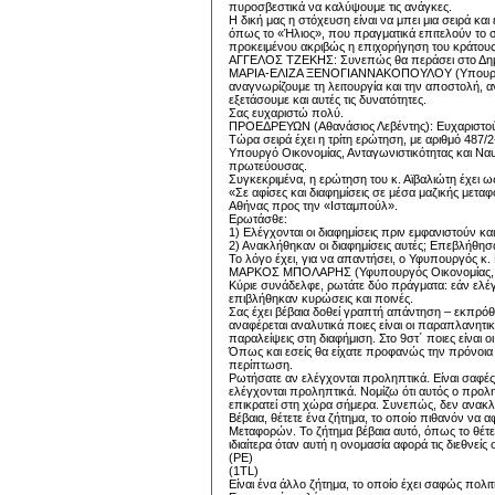
πυροσβεστικά να καλύψουμε τις ανάγκες.
Η δική μας η στόχευση είναι να μπει μια σειρά κα
όπως το «Ήλιος», που πραγματικά επιτελούν το 
προκειμένου ακριβώς η επιχορήγηση του κράτους κ
ΑΓΓΕΛΟΣ ΤΖΕΚΗΣ: Συνεπώς θα περάσει στο Δημό
ΜΑΡΙΑ-ΕΛΙΖΑ ΞΕΝΟΓΙΑΝΝΑΚΟΠΟΥΛΟΥ (Υπουργός Υγ
αναγνωρίζουμε τη λειτουργία και την αποστολή, 
εξετάσουμε και αυτές τις δυνατότητες.
Σας ευχαριστώ πολύ.
ΠΡΟΕΔΡΕΥΩΝ (Αθανάσιος Λεβέντης): Ευχαριστού
Τώρα σειρά έχει η τρίτη ερώτηση, με αριθμό 487
Υπουργό Οικονομίας, Ανταγωνιστικότητας και Ναυτ
πρωτεύουσας.
Συγκεκριμένα, η ερώτηση του κ. Αϊβαλιώτη έχει ως
«Σε αφίσες και διαφημίσεις σε μέσα μαζικής μετα
Αθήνας προς την «Ισταμπούλ».
Ερωτάσθε:
1) Ελέγχονται οι διαφημίσεις πριν εμφανιστούν κα
2) Ανακλήθηκαν οι διαφημίσεις αυτές; Επεβλήθησ
Το λόγο έχει, για να απαντήσει, ο Υφυπουργός κ.
ΜΑΡΚΟΣ ΜΠΟΛΑΡΗΣ (Υφυπουργός Οικονομίας, Αντα
Κύριε συνάδελφε, ρωτάτε δύο πράγματα: εάν ελέγχ
επιβλήθηκαν κυρώσεις και ποινές.
Σας έχει βέβαια δοθεί γραπτή απάντηση – εκπρόθ
αναφέρεται αναλυτικά ποιες είναι οι παραπλανητι
παραλείψεις στη διαφήμιση. Στο 9στ΄ ποιες είναι ο
Όπως και εσείς θα είχατε προφανώς την πρόνοια να
περίπτωση.
Ρωτήσατε αν ελέγχονται προληπτικά. Είναι σαφές 
ελέγχονται προληπτικά. Νομίζω ότι αυτός ο προλ
επικρατεί στη χώρα σήμερα. Συνεπώς, δεν ανακλή
Βέβαια, θέτετε ένα ζήτημα, το οποίο πιθανόν ν
Μεταφορών. Το ζήτημα βέβαια αυτό, όπως το θέτε
ιδιαίτερα όταν αυτή η ονομασία αφορά τις διεθνείς 
(ΡΕ)
(1TL)
Είναι ένα άλλο ζήτημα, το οποίο έχει σαφώς πολιτι