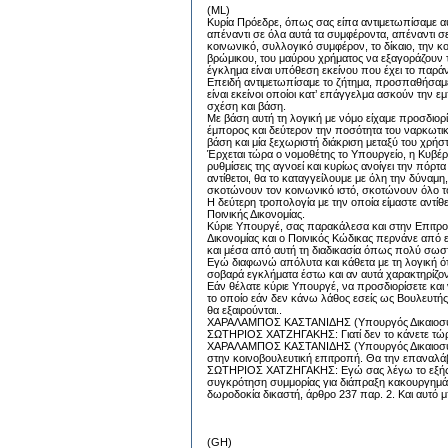
(ML)
Κυρία Πρόεδρε, όπως σας είπα αντιμετωπίσαμε αυ
απέναντι σε όλα αυτά τα συμφέροντα, απέναντι σε
κοινωνικό, συλλογικό συμφέρον, το δίκαιο, την κ
βρώμικου, του μαύρου χρήματος να εξαγοράζουν τη
έγκλημα είναι υπόθεση εκείνου που έχει το παράν
Επειδή αντιμετωπίσαμε το ζήτημα, προσπαθήσαμε μ
είναι εκείνοι οποίοι κατ’ επάγγελμα ασκούν την ε
σχέση και βάση.
Με βάση αυτή τη λογική με νόμο είχαμε προσδιορί
έμπορος και δεύτερον την ποσότητα του ναρκωτικ
βάση και μία ξεχωριστή διάκριση μεταξύ του χρήσ
Έρχεται τώρα ο νομοθέτης το Υπουργείο, η Κυβέρν
ρυθμίσεις της αγνοεί και κυρίως ανοίγει την πόρτα
αντίθετοι, θα το καταγγείλουμε με όλη την δύναμ
σκοτώνουν τον κοινωνικό ιστό, σκοτώνουν όλο το
Η δεύτερη τροπολογία με την οποία είμαστε αντίθ
Ποινικής Δικονομίας.
Κύριε Υπουργέ, σας παρακάλεσα και στην Επιτροπ
Δικονομίας και ο Ποινικός Κώδικας περνάνε από ε
και μέσα από αυτή τη διαδικασία όπως πολύ σωστά
Εγώ διαφωνώ απόλυτα και κάθετα με τη λογική ότ
σοβαρά εγκλήματα έστω και αν αυτά χαρακτηρίζον
Εάν θέλατε κύριε Υπουργέ, να προσδιορίσετε και
το οποίο εάν δεν κάνω λάθος εσείς ως Βουλευτής 
θα εξαιρούνται..
ΧΑΡΑΛΑΜΠΟΣ ΚΑΣΤΑΝΙΔΗΣ (Υπουργός Δικαιοσύνης
ΣΩΤΗΡΙΟΣ ΧΑΤΖΗΓΑΚΗΣ: Γιατί δεν το κάνετε τώρα
ΧΑΡΑΛΑΜΠΟΣ ΚΑΣΤΑΝΙΔΗΣ (Υπουργός Δικαιοσύνης
στην κοινοβουλευτική επιτροπή. Θα την επαναλά
ΣΩΤΗΡΙΟΣ ΧΑΤΖΗΓΑΚΗΣ: Εγώ σας λέγω το εξής, ότ
συγκρότηση συμμορίας για διάπραξη κακουργημάτω
δωροδοκία δικαστή, άρθρο 237 παρ. 2. Και αυτό μπ
(GH)