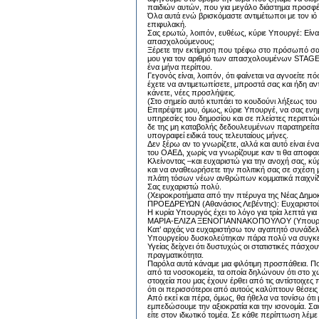
παιδιών αυτών, που για μεγάλο διάστημα προσφέ
Όλα αυτά ενώ βρισκόμαστε αντιμέτωποι με τον ιό 
επιφυλακή.
Σας ερωτώ, λοιπόν, ευθέως, κύριε Υπουργέ: Είναι
απασχολούμενους;
Ξέρετε την εκτίμηση που τρέφω στο πρόσωπό σας
μου για τον αριθμό των απασχολουμένων STAGE α
ένα μήνα περίπου.
Γεγονός είναι, λοιπόν, ότι φαίνεται να αγνοείτ
έχετε να αντιμετωπίσετε, μπροστά σας και ήδη αν
κάνετε, νέες προσλήψεις.
(Στο σημείο αυτό κτυπάει το κουδούνι λήξεως του
Επιτρέψτε μου, όμως, κύριε Υπουργέ, να σας ενη
υπηρεσίες του δημοσίου και σε πλείστες περιπτώ
δε της μη καταβολής δεδουλευμένων παρατηρείτα
υπογραφεί ειδικά τους τελευταίους μήνες.
Δεν ξέρω αν το γνωρίζετε, αλλά και αυτό είναι έν
του ΟΑΕΔ, χωρίς να γνωρίζουμε καν τι θα αποφασ
Κλείνοντας –και ευχαριστώ για την ανοχή σας, κύ
και να αναθεωρήσετε την πολιτική σας σε σχέση
πλάτη τόσων νέων ανθρώπων κομματικά παιχνίδι
Σας ευχαριστώ πολύ.
(Χειροκροτήματα από την πτέρυγα της Νέας Δημοκ
ΠΡΟΕΔΡΕΥΩΝ (Αθανάσιος Λεβέντης): Ευχαριστούμ
Η κυρία Υπουργός έχει το λόγο για τρία λεπτά για
ΜΑΡΙΑ-ΕΛΙΖΑ ΞΕΝΟΓΙΑΝΝΑΚΟΠΟΥΛΟΥ (Υπουργός Υ
Κατ’ αρχάς να ευχαριστήσω τον αγαπητό συνάδελφο 
Υπουργείου δυσκολεύτηκαν πάρα πολύ να συγκεντ
Υγείας δείχνει ότι δυστυχώς οι στατιστικές πάσχο
πραγματικότητα.
Παρόλα αυτά κάναμε μια φιλότιμη προσπάθεια. Π
από τα νοσοκομεία, τα οποία δηλώνουν ότι στο χ
στοιχεία που μας έχουν έρθει από τις αντίστοιχες 
ότι οι περισσότεροι από αυτούς καλύπτουν θέσεις 
Από εκεί και πέρα, όμως, θα ήθελα να τονίσω ότι
εμπεδώσουμε την αξιοκρατία και την ισονομία. Σαφ
είτε στον ιδιωτικό τομέα. Σε κάθε περίπτωση λέμ