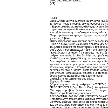
δικού μας Αστικού Κώδικα.
(XF)
(2NP)
Οι εκκλήσεις μας για ανάλυση του εν λόγω κινδ
Επιπλέον, κύριε Υπουργέ, δεν κατανοούμε γιατί 
η Ευρωπαϊκή Επιτροπή στις αξιολογήσεις που έχει
σημαντικό παράγοντα δυσλειτουργίας του όλου σ
τους γλώσσα για την αποδοχή των καταγγελιών.
Θα μπορούσαμε και εμείς να έχουμε συμπεριλάβει
γλώσσες βεβαίως.
Όπως αναφέραμε, ακόμα και με αυτές τις ελλείψεις
Κύριε Υπουργέ, θέλω να κλείσω προκαταβάλλοντα
τελευταίου εδαφίου της παραγράφου 3 του άρθρου 2
αυτή. Όμως, σας παρακαλώ πάρα πολύ να σκεφτείτ
Προβλέπεται η μετατροπή της ποινής, που δεν έχε
ρύθμιση του κυρίου Δένδια. Γιατί όχι στις αμετάκ
Και δεύτερον, υπάρχει ρύθμιση που αναφέρει ότι ο
δεν υπερβαίνει τα πέντε έτη κατά τα ανωτέρω. 
χρόνια και πέντε παρεπόμενες κάτω των πέντε, δύ
πέντε ετών, να μένει η ποινή βάσης, η οποία εκ
εκτίσουν την ποινή βάσης; Ξέρετε πόσους κρατου
δύο χιλιάδες κρατουμένους, σύμφωνα με πληροφο
έσοδα που θα εισρεύσουν στα κρατικά ταμεία.
Σκεφτείτε το και απαντήστε μου αύριο.
Ευχαριστώ πολύ.
(Χειροκροτήματα από την πτέρυγα του ΣΥ.Ρ.ΖΑ.)
ΠΡΟΕΔΡΕΥΟΥΣΑ (Βέρα Νικολαΐδου): Και εγώ σας
Μία μικρή παρέμβαση θέλει να κάνει ο Υπουργός 
Ορίστε, κύριε Καστανίδη, έχετε το λόγο.
ΧΑΡΑΛΑΜΠΟΣ ΚΑΣΤΑΝΙΔΗΣ (Υπουργός Δικαιοσύνης
Ζήτησα το λόγο περισσότερο γιατί είναι αναγκαί
θα γίνουν αμέσως κατανοητές απ’ όλους πιστεύω 
Δεν θα σχολιάσω όσα ειπώθηκαν σχετικά με το 
απαντήσω, όμως, στο ερώτημα που διατυπώθηκε 