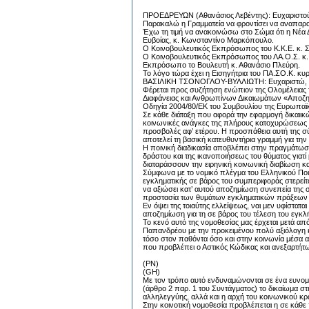
ΠΡΟΕΔΡΕΥΩΝ (Αθανάσιος Λεβέντης): Ευχαριστού
Παρακαλώ η Γραμματεία να φροντίσει να αναπαραχ
Έχω τη τιμή να ανακοινώσω στο Σώμα ότι η Νέα 
Ευβοίας, κ. Κωνσταντίνο Μαρκόπουλο.
Ο Κοινοβουλευτικός Εκπρόσωπος του Κ.Κ.Ε. κ. Σ
Ο Κοινοβουλευτικός Εκπρόσωπος του ΛΑ.Ο.Σ. κ. Α
Εκπρόσωπο το Βουλευτή κ. Αθανάσιο Πλεύρη.
Το λόγο τώρα έχει η Εισηγήτρια του ΠΑ.ΣΟ.Κ. κυ
ΒΑΣΙΛΙΚΗ ΤΣΟΝΟΓΛΟΥ-ΒΥΛΛΙΩΤΗ: Ευχαριστώ, κ
Φέρεται προς συζήτηση ενώπιον της Ολομέλειας τ
Διαφάνειας και Ανθρωπίνων Δικαιωμάτων «Αποζη
Οδηγία 2004/80/ΕΚ του Συμβουλίου της Ευρωπαϊκή
Σε κάθε διάταξη που αφορά την εφαρμογή δικαιικώ
κοινωνικές ανάγκες της πλήρους κατοχυρώσεως τω
προσβολές αφ’ ετέρου. Η προσπάθεια αυτή της σύ
αποτελεί τη βασική κατευθυντήρια γραμμή για την
Η ποινική διαδικασία αποβλέπει στην πραγμάτωση
δράστου και της ικανοποιήσεως του θύματος γιατί
διαταράσσουν την ειρηνική κοινωνική διαβίωση και
Σύμφωνα με το νομικό πλέγμα του Ελληνικού Πο
εγκληματικής σε βάρος του συμπεριφοράς στερείτα
να αξιώσει κατ’ αυτού αποζημίωση συνεπεία της σ
προστασία των θυμάτων εγκληματικών πράξεων 
Εν όψει της τοιαύτης ελλείψεως, ναι μεν υφίστατ
αποζημίωση για τη σε βάρος του τέλεση του εγκ
Το κενό αυτό της νομοθεσίας μας έρχεται μετά 
Παπανδρέου με την προκειμένου πολύ αξιόλογη και
τόσο στον παθόντα όσο και στην κοινωνία μέσα απ
που προβλέπει ο Αστικός Κώδικας και ανεξαρτήτ
(PN)
(GH)
Με τον τρόπο αυτό ενδυναμώνονται σε ένα ευνομο
(άρθρο 2 παρ. 1 του Συντάγματος) το δικαίωμα σ
αλληλεγγύης, αλλά και η αρχή του κοινωνικού κρά
Στην κοινοτική νομοθεσία προβλέπεται η σε κάθ