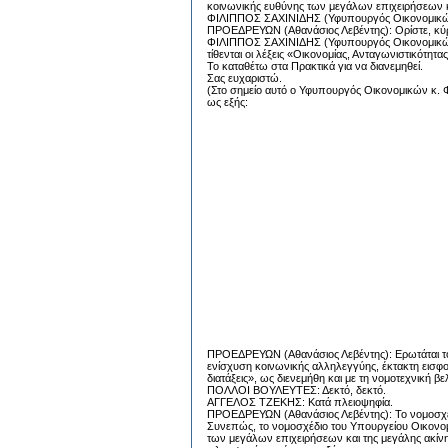
κοινωνικής ευθύνης των μεγάλων επιχειρήσεων και
ΦΙΛΙΠΠΟΣ ΣΑΧΙΝΙΔΗΣ (Υφυπουργός Οικονομικών):
ΠΡΟΕΔΡΕΥΩΝ (Αθανάσιος Λεβέντης): Ορίστε, κύρι
ΦΙΛΙΠΠΟΣ ΣΑΧΙΝΙΔΗΣ (Υφυπουργός Οικονομικών):
τίθενται οι λέξεις «Οικονομίας, Ανταγωνιστικότητας
Το καταθέτω στα Πρακτικά για να διανεμηθεί.
Σας ευχαριστώ.
(Στο σημείο αυτό ο Υφυπουργός Οικονομικών κ. Φί
ως εξής:
ΠΡΟΕΔΡΕΥΩΝ (Αθανάσιος Λεβέντης): Ερωτάται το 
ενίσχυση κοινωνικής αλληλεγγύης, έκτακτη εισφο
διατάξεις», ως διενεμήθη και με τη νομοτεχνική 
ΠΟΛΛΟΙ ΒΟΥΛΕΥΤΕΣ: Δεκτό, δεκτό.
ΑΓΓΕΛΟΣ ΤΖΕΚΗΣ: Κατά πλειοψηφία.
ΠΡΟΕΔΡΕΥΩΝ (Αθανάσιος Λεβέντης): Το νομοσχέδι
Συνεπώς, το νομοσχέδιο του Υπουργείου Οικονομ
των μεγάλων επιχειρήσεων και της μεγάλης ακίνητη