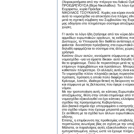
(Χειροκροτήματα από την πτέρυγα του Λαϊκού Ο
ΠΡΟΕΔΡΕΥΟΥΣΑ (Βέρα Νικολαΐδου): Το λόγο έχει 
Ευχαριστώ, κυρία Πρόεδρε.
ΝΙΚΟΛΑΟΣ ΤΣΟΥΚΑΛΗΣ: Κυρίες και κύριοι συνάδε
αυτό το νομοσχέδιο να αποκτήσει ένα πλήρες εθ
μετά τη σχετική σύμβαση του Συμβουλίου της Ευ
μας οδηγήσει στο πληρέστερο σύστημα αποζημιώ
χώρες.
Γι’ αυτόν το λόγο ήδη ζητήσαμε από τον κύριο Δέν
αρμοδίων ευρωπαϊκών οργάνων, τις εκθέσεις που
Δυστυχώς, το Υπουργείο δεν διαθέτει αντίστοιχη σ
φαίνεται- δυνατότητα πρόσβασης στα ευρωπαϊκά δ
δηλαδή εφαρμόζεται το σύστημα στις άλλες χώρε
χρήσιμα.
Κατόπιν όλων αυτών, κινούμαστε σύμφωνα με τις 
νομοσχέδιο –για να είμαστε δίκαιοι- αυτό δηλαδή
θα το ψηφίσουμε. Πολύ δε περισσότερο μετά τις 
επίμονων παρεμβάσεων και προτάσεων. Μπορώ να 
καθιστούν πληρέστερο. Οι αλλαγές αυτές είναι κ
Το νομοσχέδιο πλέον πλησιάζει ακόμη περισσότε
πρόταση, πρόταση η οποία πολύ διαφέρει πλέον α
Κρίνουμε, λοιπόν, ιδιαίτερα θετική τη διεύρυνση
και σύμφωνα με τις βελτιώσεις που έφερε ο κύριο
νόμου.
Με την τροποποίηση αυτή, αν κάποιος Ευρωπαίος
αποζημίωσης, θέση στην οποία επιμείναμε από τη
νομοσχέδιο εξακολουθεί να έχει κάποιες ελλείψεις
σχεδίου της προηγούμενης Κυβερνήσεως.
Δύο βασικά σημεία είχε υπογραμμίσει ο εισηγητή
στο σχέδιο νόμου που έχουμε μπροστά μας σήμε
Σε αντίθεση με τα σχέδια των άλλων ευρωπαϊκών
οδύνης.
Επίσης, η επιμήκυνση της προθεσμίας υποβολής 
περιπτώσεις ανωτέρας βίας σε σχέση με την υποβο
Μάλιστα, οι παραλείψεις αυτές εξακολουθούν να υ
εμπεριστατωμένα, ούτως ώστε να έχουμε πλήρη α