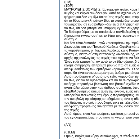
(LM)
(1DP)
ΜΑΥΡΟΥΔΗΣ ΒΟΡΙΔΗΣ: Ευχαριστώ πολύ, κύριε 
Κυρίες και κύριοι συνάδελφοι, αυτό το σχέδιο νόμο
ψήφιση και δεν νομίζω ότι επί της αρχής του μπορ
ότι τα θύματα εγκλημάτων βίας τα οποία δεν μπ
τουλάχιστον σε ένα βαθμό –δεν είναι πλήρης η απ
να πω, ότι δεν μπορεί να υπάρξει μεγάλη συζήτη
Το δεύτερο θέμα, με το οποίο είναι συνδεδεμένη η 
ζήτημα και εννοώ αυτή με το θέμα των εφέσεων το
σύστημα.
Και δεν είναι δυνατόν –εγώ να εκφράσω την πρώτ
Δικονομίας και του Ποινικού Κώδικα. Οφείλει κάπο
τα νομοθετήματα, ο Ποινικός Κώδικας και ο Κώδικας
σύστημα, για το σύστημα ποινικής δικαιοσύνης, να 
αρχές της αναλογίας, τις αρχές που πρέπει να δι
Έτσι, ενώ καταρχήν, αν αυτό το σχέδιο νόμου, δ
είχαμε αντίρρηση, επιτρέψτε μου να πω ότι εμείς
αποφυλακίσεως των εμπόρων ναρκωτικών. Ο Λαϊκό
αύριο θα είναι ενσωματωμένη ως άρθρο μια τέτοια 
Αυτό που βαρύνει σ’ αυτό το σχέδιο νόμου δεν είν
θα πω, για να το ομολογήσω και να το αναγνωρίσ
υπάρχει περαιτέρω βελτίωση στο βασικό σχέδιο ν
αναπτύξω αύριο στην κατ’ άρθρον συζήτηση, ότι υ
εξορθολογισμένο και με αυτή την έννοια, εμείς δ
Μπορεί να πει κανείς επιμέρους παρατηρήσεις. Μ
την υποβολή της αίτησης αποζημίωσης είναι η αδ
του δράστη, η οποία προσδιορίστηκε με τελεσίδικη
απόφαση προφανώς συναρτάται με το βασικό αιτού
της αρχής.
Αυτά, όμως, είναι λεπτομέρειες και ίσως μπορεί
του εγκλήματος βίας, που κατά τη γνώμη μου υπ
(AD)
(01LM)
Όμως, κυρίες και κύριοι συνάδελφοι, αυτά είναι π