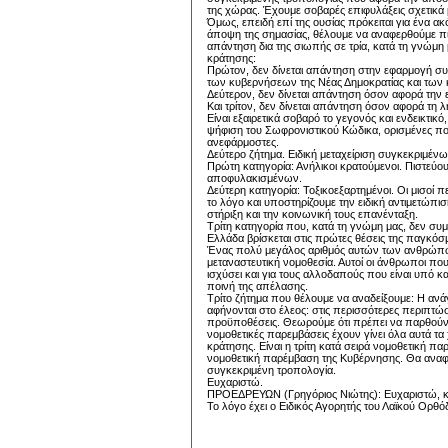
της χώρας. Έχουμε σοβαρές επιφυλάξεις σχετικά 
Όμως, επειδή επί της ουσίας πρόκειται για ένα 
άποψη της σημασίας, θέλουμε να αναφερθούμε πιο
απάντηση δια της σιωπής σε τρία, κατά τη γνώμ
κράτησης:
Πρώτον, δεν δίνεται απάντηση στην εφαρμογή συ
των κυβερνήσεων της Νέας Δημοκρατίας και των 
Δεύτερον, δεν δίνεται απάντηση όσον αφορά την 
Και τρίτον, δεν δίνεται απάντηση όσον αφορά τ
Είναι εξαιρετικά σοβαρό το γεγονός και ενδεικτικ
ψήφιση του Σωφρονιστικού Κώδικα, ορισμένες πολ
ανεφάρμοστες.
Δεύτερο ζήτημα. Ειδική μεταχείριση συγκεκριμέ
Πρώτη κατηγορία: Ανήλικοι κρατούμενοι. Πιστεύου
αποφυλακισμένων.
Δεύτερη κατηγορία: Τοξικοεξαρτημένοι. Οι μισοί πε
το λόγο και υποστηρίζουμε την ειδική αντιμετώ
στήριξη και την κοινωνική τους επανένταξη.
Τρίτη κατηγορία που, κατά τη γνώμη μας, δεν συ
Ελλάδα βρίσκεται στις πρώτες θέσεις της παγκ
Ένας πολύ μεγάλος αριθμός αυτών των ανθρώπων 
μεταναστευτική νομοθεσία. Αυτοί οι άνθρωποι πο
ισχύσει και για τους αλλοδαπούς που είναι υπό κ
ποινή της απέλασης.
Τρίτο ζήτημα που θέλουμε να αναδείξουμε: Η αν
αφήνονται στο έλεος: στις περισσότερες περιπτώ
προϋποθέσεις. Θεωρούμε ότι πρέπει να παρθούν γ
νομοθετικές παρεμβάσεις έχουν γίνει όλα αυτά 
κράτησης. Είναι η τρίτη κατά σειρά νομοθετική πα
νομοθετική παρέμβαση της Κυβέρνησης. Θα αναφερ
συγκεκριμένη τροπολογία.
Ευχαριστώ.
ΠΡΟΕΔΡΕΥΩΝ (Γρηγόριος Νιώτης): Ευχαριστώ, κ
Το λόγο έχει ο Ειδικός Αγορητής του Λαϊκού Ορθ