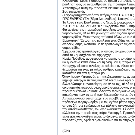
Κλείνοντας, κύριε Υπουργέ, θα ήθελα να τονίσω 
βούλησή σας να αναβαθμίσετε την ποιότητα λειτο
Υποστηρίζω αυτή την προσπάθεια και θα είμαι αρ
Σας ευχαριστώ.
(Χειροκροτήματα από την πτέρυγα του ΠΑ.ΣΟ.Κ.)
ΠΡΟΕΔΡΕΥΟΥΣΑ (Βέρα Νικολαΐδου): Και εγώ σας
Το λόγο έχει ο Βουλευτής της Νέας Δημοκρατίας κ
ΣΩΤΗΡΙΟΣ ΧΑΤΖΗΓΑΚΗΣ: Ευχαριστώ πολύ, κυρί
Θα αρχίσω την παρέμβασή μου ξεκινώντας λίγο αν
νομοσχεδίου, αλλά θα ξεκινήσω από τις δύο τροπ
νομοσχεδίου. Ξεκινώντας απ’ αυτό θέλω να πω ότι
Ευρωπαϊκή Ένωση εις εκτέλεση μιας Οδηγίας, εν
αποδεχθούμε, ωστόσο με τις τροπολογίες τις οποί
νομοσχέδιο.
Έρχομαι στις τροπολογίες οι οποίες ακυρώνουν τ
αυτό το νομοσχέδιο επί της αρχής.
Κυρία Πρόεδρε, αναφέρομαι καταρχήν στο νόμο π
θα ήθελα να καταθέσω και τη δική μου εμπειρία κ
Καταρχήν είμαστε τελείως μα τελείως αντίθετοι σ
θεωρούμε ότι ένας μεγάλος αριθμός καταδίκων γ
καταθέτω και την εμπειρία μου.
Όταν ήμουν Υπουργός επί της Δικαιοσύνης, αντιμ
κηρύξει απεργία πείνας και πολλοί συνάδελφοι ο
άλλα δώσαμε ικανοποίηση, σε άλλα όχι, αλλά το βα
οικονομικώς ισχυροί, οικονομικά συμφέροντα, οι μ
προϋποθέσεων να κατεβάσει την ποινή και να δημ
κακούργος των οχτώ ή των δέκα ετών και αυτόν ε
Αντιλαμβάνομαι ότι υπάρχει ένα πρόβλημα, το ο
πρέπει να παραγνωρίζουμε το μεγάλο μέτρο της γ
οποιονδήποτε εγκληματία και μάλιστα οικονομικώς
την οποία καταθέτετε, τον απαλλάσσεται. Είμαστε α
αλλά και την πορεία σας, κύριε Υπουργέ. Προσέξ
είναι τελείως αντίθετη προς το δικαιϊκό, προς το
προασπίζεται, οφείλει η δικαιοσύνη να το στηρίζει.
(GH)