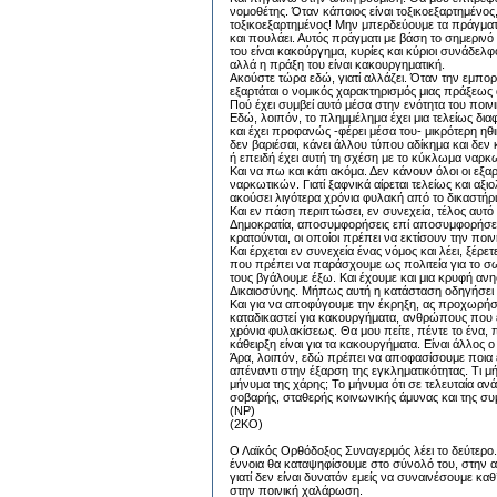
νομοθέτης. Όταν κάποιος είναι τοξικοεξαρτημένος,
τοξικοεξαρτημένος! Μην μπερδεύουμε τα πράγματα
και πουλάει. Αυτός πράγματι με βάση το σημερινό 
του είναι κακούργημα, κυρίες και κύριοι συνάδελφ
αλλά η πράξη του είναι κακουργηματική.
Ακούστε τώρα εδώ, γιατί αλλάζει. Όταν την εμπορ
εξαρτάται ο νομικός χαρακτηρισμός μιας πράξεως
Πού έχει συμβεί αυτό μέσα στην ενότητα του ποιν
Εδώ, λοιπόν, το πλημμέλημα έχει μια τελείως διαφ
και έχει προφανώς -φέρει μέσα του- μικρότερη ηθι
δεν βαριέσαι, κάνει άλλου τύπου αδίκημα και δεν
ή επειδή έχει αυτή τη σχέση με το κύκλωμα ναρκ
Και να πω και κάτι ακόμα. Δεν κάνουν όλοι οι εξ
ναρκωτικών. Γιατί ξαφνικά αίρεται τελείως και αξι
ακούσει λιγότερα χρόνια φυλακή από το δικαστήρι
Και εν πάση περιπτώσει, εν συνεχεία, τέλος αυτό
Δημοκρατία, αποσυμφορήσεις επί αποσυμφορήσεων.
κρατούνται, οι οποίοι πρέπει να εκτίσουν την ποιν
Και έρχεται εν συνεχεία ένας νόμος και λέει, ξ
που πρέπει να παράσχουμε ως πολιτεία για το σω
τους βγάλουμε έξω. Και έχουμε και μια κρυφή ανη
Δικαιοσύνης. Μήπως αυτή η κατάσταση οδηγήσει σ
Και για να αποφύγουμε την έκρηξη, ας προχωρή
καταδικαστεί για κακουργήματα, ανθρώπους που έχ
χρόνια φυλακίσεως. Θα μου πείτε, πέντε το ένα, πέ
κάθειρξη είναι για τα κακουργήματα. Είναι άλλος 
Άρα, λοιπόν, εδώ πρέπει να αποφασίσουμε ποια εί
απέναντι στην έξαρση της εγκληματικότητας. Τι μή
μήνυμα της χάρης; Το μήνυμα ότι σε τελευταία α
σοβαρής, σταθερής κοινωνικής άμυνας και της σ
(ΝΡ)
(2KO)
Ο Λαϊκός Ορθόδοξος Συναγερμός λέει το δεύτερο. 
έννοια θα καταψηφίσουμε στο σύνολό του, στην αρ
γιατί δεν είναι δυνατόν εμείς να συναινέσουμε κ
στην ποινική χαλάρωση.