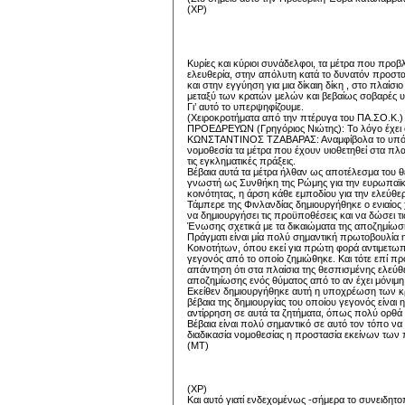
(XP)
Κυρίες και κύριοι συνάδελφοι, τα μέτρα που πρ
ελευθερία, στην απόλυτη κατά το δυνατόν προστ
και στην εγγύηση για μια δίκαιη δίκη , στο πλαί
μεταξύ των κρατών μελών και βεβαίως σοβαρές υ
Γι’ αυτό το υπερψηφίζουμε.
(Χειροκροτήματα από την πτέρυγα του ΠΑ.ΣΟ.Κ.)
ΠΡΟΕΔΡΕΥΩΝ (Γρηγόριος Νιώτης): Το λόγο έχει ο
ΚΩΝΣΤΑΝΤΙΝΟΣ ΤΖΑΒΑΡΑΣ: Αναμφίβολα το υπό κρί
νομοθεσία τα μέτρα που έχουν υιοθετηθεί στα π
τις εγκληματικές πράξεις.
Βέβαια αυτά τα μέτρα ήλθαν ως αποτέλεσμα του 
γνωστή ως Συνθήκη της Ρώμης για την ευρωπαϊκή 
κοινότητας, η άρση κάθε εμποδίου για την ελεύθ
Τάμπερε της Φινλανδίας δημιουργήθηκε ο ενιαίος
να δημιουργήσει τις προϋποθέσεις και να δώσει 
Ένωσης σχετικά με τα δικαιώματα της αποζημίωσ
Πράγματι είναι μία πολύ σημαντική πρωτοβουλία 
Κοινοτήτων, όπου εκεί για πρώτη φορά αντιμετωπ
γεγονός από το οποίο ζημιώθηκε. Και τότε επί π
απάντηση ότι στα πλαίσια της θεσπισμένης ελεύ
αποζημίωσης ενός θύματος από το αν έχει μόνιμη 
Εκείθεν δημιουργήθηκε αυτή η υποχρέωση των κ
βέβαια της δημιουργίας του οποίου γεγονός είνα
αντίρρηση σε αυτά τα ζητήματα, όπως πολύ ορθά
Βέβαια είναι πολύ σημαντικό σε αυτό τον τόπο να
διαδικασία νομοθεσίας η προστασία εκείνων των π
(MT)
(XP)
Και αυτό γιατί ενδεχομένως -σήμερα το συνειδητ