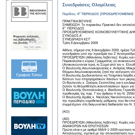
Συνεδριάσεις Ολομέλειας
Περίδος: ΙΓ΄ΠΕΡΙΟΔΟΣ (ΠΡΟΕΔΡΕΥΟΜΕΝΗΣ ΚΟ
ΠΡΑΚΤΙΚΑ ΒΟΥΛΗΣ
ΣΗΜΕΙΩΣΗ: Το παρακάτω Πρακτικό δεν αποτελεί το
ΙΓ΄ ΠΕΡΙΟΔΟΣ
ΠΡΟΕΔΡΕΥΟΜΕΝΗΣ ΚΟΙΝΟΒΟΥΛΕΥΤΙΚΗΣ ΔΗ
ΣΥΝΟΔΟΣ Α΄
ΣΥΝΕΔΡΙΑΣΗ ΚΣΤ΄
Τρίτη 8 Δεκεμβρίου 2009
Αθήνα, σήμερα στις 8 Δεκεμβρίου 2009, ημέρα Τρ
συνεδριάσει υπό την προεδρία του Ζ’ Αντιπροέ
ΠΡΟΕΔΡΕΥΩΝ (Αθανάσιος Λεβέντης): Κυρίες και κύ
Παρακαλείται ο κύριος Γραμματέας να ανακοινώσε
(Ανακοινώνονται προς το Σώμα από τον κ. Ελευθ
Ο Βουλευτής Αιτωλοακαρνανίας κ. Ανδρέας Μακρυ
Θέρμου Αιτωλοακαρνανίας ζητεί την ανέγερση νέ
Η Βουλευτής Δωδεκανήσου κα Τσαμπίκα Ιατρίδη 
δόσεων των επιχειρηματικών δανείων των μικρο
Οι Βουλευτές κ. Σταύρος Σκοπελίτης και η κα Δ
ζητούν τη θεσμοθέτηση ικανοποιητικών τιμών για
Ο Βουλευτής Θεσσαλονίκης κ. Βασίλειος Γερανίδ
προθεσμίας της παρ. 7 του άρθρου 4 του Ν. 2556
Ο Βουλευτής Αχαΐας κ. Νικόλαος Νικολόπουλος 
την προώθηση νομοθετικής ρύθμισης που θα επιτρέ
συμμετέχουν στη διαγωνιστική διαδικασία του Ν. 
(ΚΟ)
(AD)
ΠΡΟΕΔΡΕΥΩΝ (Αθανάσιος Λεβέντης): Κυρίες και κ
ΑΝΑΦΟΡΩΝ ΚΑΙ ΕΡΩΤΗΣΕΩΝ
Πρώτη είναι η με αριθμό 666/4-1-2009 ερώτηση τ
Αλληλεγγύης, σχετικά με την αποκατάσταση τω