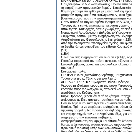
ΜΑΡΙΑ-ΕΛΙΖΑ ΞΕΝΟΓΙΑΝΝΑΚΟΠΟΥΛΟΥ (Υπουργός Υ
Θα ξεκινήσω με δυο διαπιστώσεις. Πρώτα από όλα
τη στήριξη των προνοιακών δομών. Και είναι κάτ
θα μπορέσουμε να έρθουμε με μια συνολική πρότασ
μπορούν πραγματικά να εκπληρώνουν, που έχουν 
βρει και μέσα σ’ αυτή την αποσπασματικότητα και
Όσον αφορά το συγκεκριμένο Ίδρυμα «ΗΛΙΟΣ», είνα
Υπουργείο, έχει γίνει και μια ενημέρωση γύρω απ
απαντήσεις. Κατ’ αρχάς, όπως γνωρίζετε, επειδή ε
Νομαρχιακή Αυτοδιοίκηση. Δηλαδή, το Υπουργείο 
Σύμφωνα, λοιπόν, με την ενημέρωση που έχουμε
Αυτοδιοίκηση της Θεσσαλονίκης έχει πάρει 4.220
Από την πλευρά του Υπουργείου Υγείας -σύμφωνα
τα έσοδα, όπως γνωρίζετε, του ειδικού Κρατικού
(SX)
(1BA)
Θέλω να σας ενημερώσω ότι είναι σε εξέλιξη, δη
Πιστεύω ότι με αυτό τον τρόπο αντιμετωπίζονται ο
Επαναλαμβάνω, όμως, ότι το συνολικό πλαίσιο της
συνολικά.
Ευχαριστώ πολύ.
ΠΡΟΕΔΡΕΥΩΝ (Αθανάσιος Λεβέντης): Ευχαριστού
Το λόγο έχει ο κ. Τζέκης για τρία λεπτά.
ΑΓΓΕΛΟΣ ΤΖΕΚΗΣ: Ευχαριστώ, κύριε Πρόεδρε.
Άκουσα με ιδιαίτερη προσοχή την κυρία Υπουργό. Α
κρατούν πάρα πολλά χρόνια, από εκεί και μετά κά
προθέσεις της Κυβέρνησης.
Κύριε Πρόεδρε, ξέρετε ότι αυτό το ζήτημα υπάρχε
παίρνουμε τις ίδιες πάντα απαντήσεις και με κυ
Γιατί το λέμε αυτό; Διότι πρέπει να λυθεί επιτέλο
δικαίου. Πρέπει να περάσει στο Δημόσιο, ούτως 
της αυτή η Σχολή. Να προσφέρει, δηλαδή, ανωτ
και να μην πηγαίνουν να πληρώνουν έξω, για να γ
στήριξη από την εκάστοτε κυβέρνηση.
Αναφερθήκατε στη Νομαρχία και είπατε ότι δώσατ
δαπάνες λειτουργίας πάσης φύσεως προνοιακών ι
προνοιακή πολιτική υπέρ των κοινωνικών αυτών
Άρα, δηλαδή, το ζήτημα για εμάς είναι βαθιά πολ