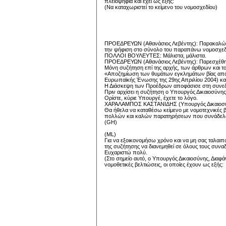
πλειοψηφία και έχει ως εξής:
(Να καταχωριστεί το κείμενο του νομοσχεδίου)
ΠΡΟΕΔΡΕΥΩΝ (Αθανάσιος Λεβέντης): Παρακαλώ το
την ψήφιση στο σύνολο του παραπάνω νομοσχεδ
ΠΟΛΛΟΙ ΒΟΥΛΕΥΤΕΣ: Μάλιστα, μάλιστα.
ΠΡΟΕΔΡΕΥΩΝ (Αθανάσιος Λεβέντης): Παρεσχέθη 
Μόνη συζήτηση επί της αρχής, των άρθρων και τ
«Αποζημίωση των θυμάτων εγκλημάτων βίας από 
Ευρωπαϊκής Ένωσης της 29ης Απριλίου 2004) και 
Η Διάσκεψη των Προέδρων αποφάσισε στη συνεδρί
Πριν αρχίσει η συζήτηση ο Υπουργός Δικαιοσύνης κ
Ορίστε, κύριε Υπουργέ, έχετε το λόγο.
ΧΑΡΑΛΑΜΠΟΣ ΚΑΣΤΑΝΙΔΗΣ (Υπουργός Δικαιοσύνης
Θα ήθελα να καταθέσω κείμενο με νομοτεχνικές β
πολλών και καλών παρατηρήσεων που συνάδελφο
(GH)
(ML)
Για να εξοικονομήσω χρόνο και να μη σας ταλαι
της συζήτησης να διανεμηθεί σε όλους τους συναδ
Ευχαριστώ πολύ.
(Στο σημείο αυτό, ο Υπουργός Δικαιοσύνης, Διαφ
νομοθετικές βελτιώσεις, οι οποίες έχουν ως εξής: