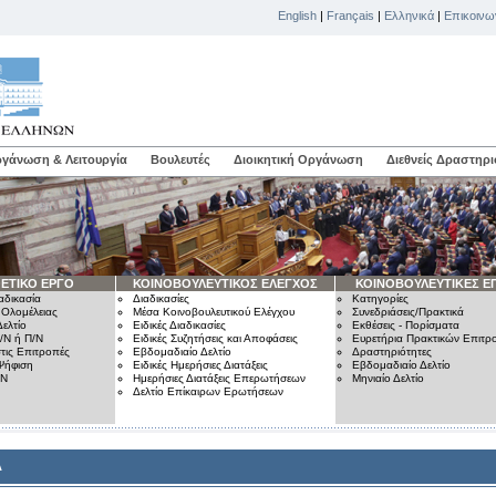
English
|
Français
|
Ελληνικά
|
Επικοινω
γάνωση & Λειτουργία
Βουλευτές
Διοικητική Οργάνωση
Διεθνείς Δραστηρι
ΕΤΙΚΟ ΕΡΓΟ
ΚΟΙΝΟΒΟΥΛΕΥΤΙΚΟΣ ΕΛΕΓΧΟΣ
ΚΟΙΝΟΒΟΥΛΕΥΤΙΚΕΣ Ε
αδικασία
Διαδικασίες
Κατηγορίες
 Ολομέλειας
Μέσα Κοινοβουλευτικού Ελέγχου
Συνεδριάσεις/Πρακτικά
ελτίο
Ειδικές Διαδικασίες
Εκθέσεις - Πορίσματα
/Ν ή Π/Ν
Ειδικές Συζητήσεις και Αποφάσεις
Ευρετήρια Πρακτικών Επιτ
τις Επιτροπές
Εβδομαδιαίο Δελτίο
Δραστηριότητες
Ψήφιση
Ειδικές Ημερήσιες Διατάξεις
Εβδομαδιαίο Δελτίο
/Ν
Ημερήσιες Διατάξεις Επερωτήσεων
Μηνιαίο Δελτίο
Δελτίο Επίκαιρων Ερωτήσεων
Α