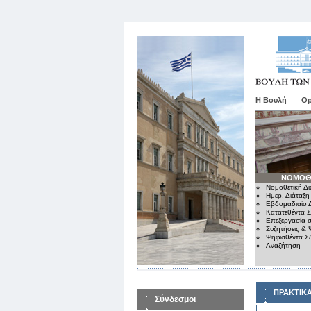
Η Βουλή
Ορ
ΝΟΜΟΘ
Νομοθετική Δι
Ημερ. Διάταξη
Εβδομαδιαίο Δ
Κατατεθέντα Σ
Επεξεργασία σ
Συζητήσεις & 
Ψηφισθέντα Σ
Αναζήτηση
ΠΡΑΚΤΙΚ
Σύνδεσμοι