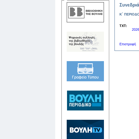
Συνεδριά
Κ΄ ΠΕΡΙΟΔΟ
TXT:
202
Επιστροφή