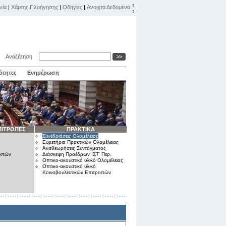
νία
|
Χάρτης Πλοήγησης
|
Οδηγίες
|
Ανοιχτά Δεδομένα
Αναζήτηση
ότητες
Ενημέρωση
ΠΙΤΡΟΠΕΣ
ΠΡΑΚΤΙΚΑ
Συνεδριάσεις Ολομέλειας
Ευρετήρια Πρακτικών Ολομέλειας
Αναθεωρήσεις Συντάγματος
ροπών
Διάσκεψη Προέδρων ΙΣΤ' Περ.
Οπτικο-ακουστικό υλικό Ολομέλειας
Οπτικο-ακουστικό υλικό
Κοινοβουλευτικών Επιτροπών