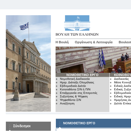
Η Βουλή
Οργάνωση & Λειτουργία
Βουλευτ
ΝΟΜΟΘΕΤΙΚΟ ΕΡΓΟ
ΚΟΙΝΟΒΟΥ
Νομοθετική Διαδικασία
Διαδικασίες
Ημερ. Διάταξη Ολομέλειας
Μέσα Κοινοβ
Εβδομαδιαίο Δελτίο
Ειδικές Διαδι
Κατατεθέντα Σ/Ν ή Π/Ν
Ειδικές Συζη
Επεξεργασία στις Επιτροπές
Εβδομαδιαίο
Συζητήσεις & Ψήφιση
Ειδικές Ημερ
Ψηφισθέντα Σ/Ν
Ημερήσιες Δ
Αναζήτηση
Δελτίο Επίκ
ΝΟΜΟΘΕΤΙΚΟ ΕΡΓΟ
Σύνδεσμοι