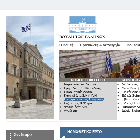
Η Βουλή
Οργάνωση & Λειτουργία
Βουλευτ
ΝΟΜΟΘΕΤΙΚΟ ΕΡΓΟ
ΚΟΙΝΟΒΟΥ
Νομοθετική Διαδικασία
Διαδικασίες
Ημερ. Διάταξη Ολομέλειας
Μέσα Κοινοβ
Εβδομαδιαίο Δελτίο
Ειδικές Διαδι
Κατατεθέντα Σ/Ν ή Π/Ν
Ειδικές Συζη
Επεξεργασία στις Επιτροπές
Εβδομαδιαίο
Συζητήσεις & Ψήφιση
Ειδικές Ημερ
Ψηφισθέντα Σ/Ν
Ημερήσιες Δ
Αναζήτηση
Δελτίο Επίκ
ΝΟΜΟΘΕΤΙΚΟ ΕΡΓΟ
Σύνδεσμοι