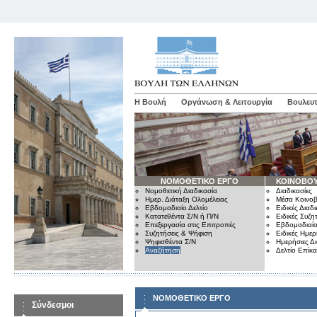
Η Βουλή
Οργάνωση & Λειτουργία
Βουλευτ
ΝΟΜΟΘΕΤΙΚΟ ΕΡΓΟ
ΚΟΙΝΟΒΟΥ
Νομοθετική Διαδικασία
Διαδικασίες
Ημερ. Διάταξη Ολομέλειας
Μέσα Κοινοβ
Εβδομαδιαίο Δελτίο
Ειδικές Διαδι
Κατατεθέντα Σ/Ν ή Π/Ν
Ειδικές Συζη
Επεξεργασία στις Επιτροπές
Εβδομαδιαίο
Συζητήσεις & Ψήφιση
Ειδικές Ημερ
Ψηφισθέντα Σ/Ν
Ημερήσιες Δ
Αναζήτηση
Δελτίο Επίκ
ΝΟΜΟΘΕΤΙΚΟ ΕΡΓΟ
Σύνδεσμοι