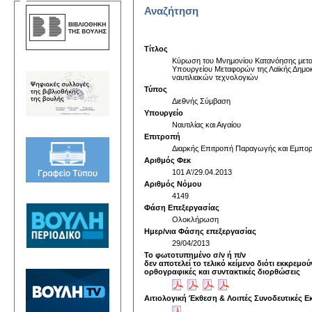
Αναζήτηση
Τίτλος
Kύρωση τoυ Μνημονίου Κατανόησης μεταξύ
Υπουργείου Μεταφορών της Λαϊκής Δημοκρ
ναυτιλιακών τεχνολογιών
Τύπος
Διεθνής Σύμβαση
Υπουργείο
Ναυτιλίας και Αιγαίου
Επιτροπή
Διαρκής Επιτροπή Παραγωγής και Εμπορ
Αριθμός Φεκ
101 Α'/29.04.2013
Αριθμός Νόμου
4149
Φάση Επεξεργασίας
Ολοκλήρωση
Ημερ/νια Φάσης επεξεργασίας
29/04/2013
Το φωτοτυπημένο σ/ν ή π/ν
δεν αποτελεί το τελικό κείμενο διότι εκκρεμού
ορθογραφικές και συντακτικές διορθώσεις
Αιτιολογική Έκθεση & Λοιπές Συνοδευτικές Ε