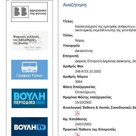
Αναζήτηση
Τίτλος
Kαταπολέμηση της εμπορίας ανθρώπων, τ
οικονομικής εκμετάλλευσης της γενετήσ
Τύπος
Νόμος
Υπουργείο
Δικαιοσύνης
Επιτροπή
Διαρκής Επιτροπή Δημόσιας Διοίκησης, Δη
Αριθμός Φεκ
248 Α'/15.10.2002
Αριθμός Νόμου
3064
Φάση Επεξεργασίας
Ολοκλήρωση
Ημερ/νια Φάσης επεξεργασίας
15/10/2002
Αιτιολογική Έκθεση & Λοιπές Συνοδευτικές Ε
Ημ. Κατάθεσης
24/07/2002
Πρακτικό Έκθεση της Επιτροπής