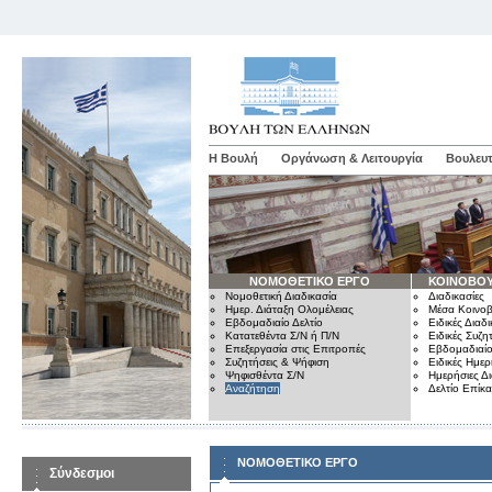
Η Βουλή
Οργάνωση & Λειτουργία
Βουλευτ
ΝΟΜΟΘΕΤΙΚΟ ΕΡΓΟ
ΚΟΙΝΟΒΟΥ
Νομοθετική Διαδικασία
Διαδικασίες
Ημερ. Διάταξη Ολομέλειας
Μέσα Κοινοβ
Εβδομαδιαίο Δελτίο
Ειδικές Διαδι
Κατατεθέντα Σ/Ν ή Π/Ν
Ειδικές Συζη
Επεξεργασία στις Επιτροπές
Εβδομαδιαίο
Συζητήσεις & Ψήφιση
Ειδικές Ημερ
Ψηφισθέντα Σ/Ν
Ημερήσιες Δ
Αναζήτηση
Δελτίο Επίκ
ΝΟΜΟΘΕΤΙΚΟ ΕΡΓΟ
Σύνδεσμοι