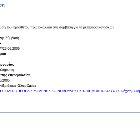
ση
ση του προσθέτου πρωτοκόλλου στη σύμβαση για τη μεταφορά καταδίκων
νής Σύμβαση
κ
Α'/23.06.2005
όμου
1
εργασίας
κλήρωση
άσης επεξεργασίας
6/2005
νεδριάσεις Ολομέλειας
 ΠΕΡΙΟΔΟΣ (ΠΡΟΕΔΡΕΥΟΜΕΝΗΣ ΚΟΙΝΟΒΟΥΛΕΥΤΙΚΗΣ ΔΗΜΟΚΡΑΤΙΑΣ) Α' (Συνέχιση Ολομέ