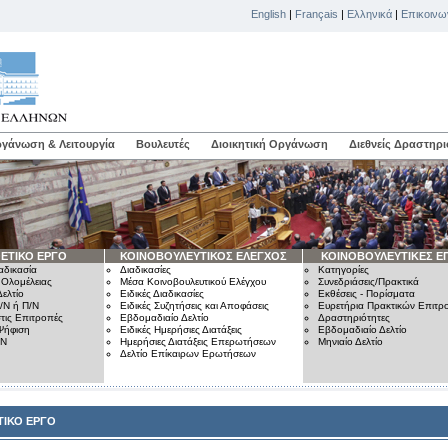
English
|
Français
|
Ελληνικά
|
Επικοινω
γάνωση & Λειτουργία
Βουλευτές
Διοικητική Οργάνωση
Διεθνείς Δραστηρι
ΕΤΙΚΟ ΕΡΓΟ
ΚΟΙΝΟΒΟΥΛΕΥΤΙΚΟΣ ΕΛΕΓΧΟΣ
ΚΟΙΝΟΒΟΥΛΕΥΤΙΚΕΣ Ε
αδικασία
Διαδικασίες
Κατηγορίες
 Ολομέλειας
Μέσα Κοινοβουλευτικού Ελέγχου
Συνεδριάσεις/Πρακτικά
ελτίο
Ειδικές Διαδικασίες
Εκθέσεις - Πορίσματα
/Ν ή Π/Ν
Ειδικές Συζητήσεις και Αποφάσεις
Ευρετήρια Πρακτικών Επιτ
τις Επιτροπές
Εβδομαδιαίο Δελτίο
Δραστηριότητες
Ψήφιση
Ειδικές Ημερήσιες Διατάξεις
Εβδομαδιαίο Δελτίο
/Ν
Ημερήσιες Διατάξεις Επερωτήσεων
Μηνιαίο Δελτίο
Δελτίο Επίκαιρων Ερωτήσεων
ΙΚΟ ΕΡΓΟ