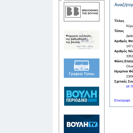
Αναζήτη
Τίτλος
Κύρω
Τύπος
Διεθ
Αριθμός Φε
147 
Αριθμός Ν
335
Φάση Επεξ
Ολο
Ημερ/νια Φ
23/0
Σχετικές Συ
ΙΑ'
Επιστροφή