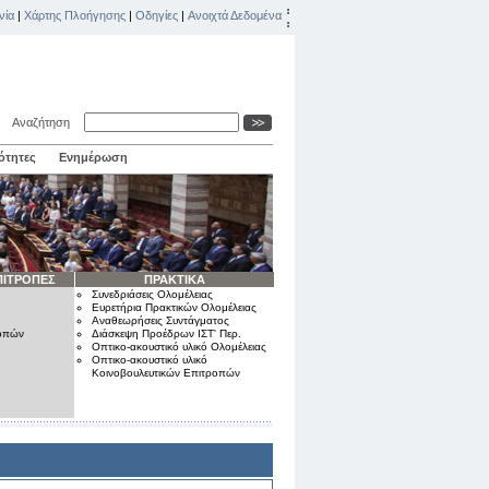
νία
|
Χάρτης Πλοήγησης
|
Οδηγίες
|
Ανοιχτά Δεδομένα
Αναζήτηση
ότητες
Ενημέρωση
ΠΙΤΡΟΠΕΣ
ΠΡΑΚΤΙΚΑ
Συνεδριάσεις Ολομέλειας
Ευρετήρια Πρακτικών Ολομέλειας
Αναθεωρήσεις Συντάγματος
ροπών
Διάσκεψη Προέδρων ΙΣΤ' Περ.
Οπτικο-ακουστικό υλικό Ολομέλειας
Οπτικο-ακουστικό υλικό
Κοινοβουλευτικών Επιτροπών