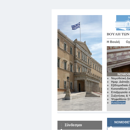
Η Βουλή
Ορ
ΝΟΜΟΘ
Νομοθετική Δι
Ημερ. Διάταξη
Εβδομαδιαίο Δ
Κατατεθέντα Σ
Επεξεργασία σ
Συζητήσεις & 
Ψηφισθέντα Σ
Αναζήτηση
ΝΟΜΟΘΕΤ
Σύνδεσμοι