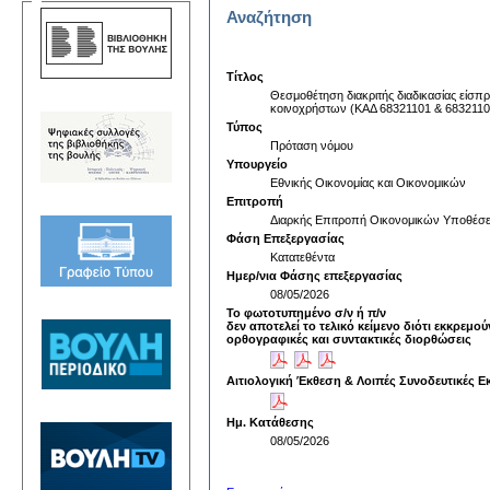
Αναζήτηση
Τίτλος
Θεσμοθέτηση διακριτής διαδικασίας είσπ
κοινοχρήστων (ΚΑΔ 68321101 & 6832110
Τύπος
Πρόταση νόμου
Υπουργείο
Εθνικής Οικονομίας και Οικονομικών
Επιτροπή
Διαρκής Επιτροπή Οικονομικών Υποθέσ
Φάση Επεξεργασίας
Κατατεθέντα
Ημερ/νια Φάσης επεξεργασίας
08/05/2026
Το φωτοτυπημένο σ/ν ή π/ν
δεν αποτελεί το τελικό κείμενο διότι εκκρεμού
ορθογραφικές και συντακτικές διορθώσεις
Αιτιολογική Έκθεση & Λοιπές Συνοδευτικές Ε
Ημ. Κατάθεσης
08/05/2026