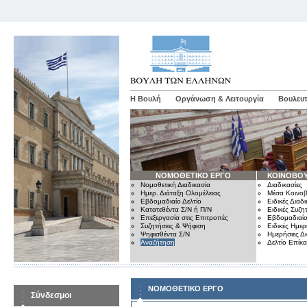
Η Βουλή
Οργάνωση & Λειτουργία
Βουλευτ
ΝΟΜΟΘΕΤΙΚΟ ΕΡΓΟ
ΚΟΙΝΟΒΟΥ
Νομοθετική Διαδικασία
Διαδικασίες
Ημερ. Διάταξη Ολομέλειας
Μέσα Κοινοβ
Εβδομαδιαίο Δελτίο
Ειδικές Διαδι
Κατατεθέντα Σ/Ν ή Π/Ν
Ειδικές Συζη
Επεξεργασία στις Επιτροπές
Εβδομαδιαίο
Συζητήσεις & Ψήφιση
Ειδικές Ημερ
Ψηφισθέντα Σ/Ν
Ημερήσιες Δ
Αναζήτηση
Δελτίο Επίκ
ΝΟΜΟΘΕΤΙΚΟ ΕΡΓΟ
Σύνδεσμοι