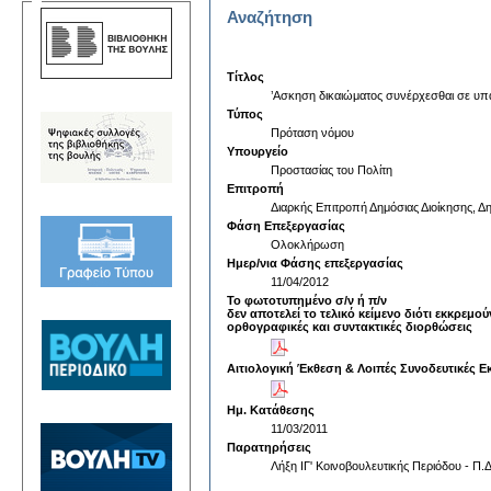
Αναζήτηση
Τίτλος
’Ασκηση δικαιώματος συνέρχεσθαι σε υπα
Τύπος
Πρόταση νόμου
Υπουργείο
Προστασίας του Πολίτη
Επιτροπή
Διαρκής Επιτροπή Δημόσιας Διοίκησης, Δη
Φάση Επεξεργασίας
Ολοκλήρωση
Ημερ/νια Φάσης επεξεργασίας
11/04/2012
Το φωτοτυπημένο σ/ν ή π/ν
δεν αποτελεί το τελικό κείμενο διότι εκκρεμού
ορθογραφικές και συντακτικές διορθώσεις
Αιτιολογική Έκθεση & Λοιπές Συνοδευτικές Ε
Ημ. Κατάθεσης
11/03/2011
Παρατηρήσεις
Λήξη ΙΓ' Κοινοβουλευτικής Περιόδου - Π.