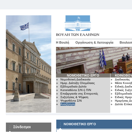
Η Βουλή
Οργάνωση & Λειτουργία
Βουλευτ
ΝΟΜΟΘΕΤΙΚΟ ΕΡΓΟ
ΚΟΙΝΟΒΟΥ
Νομοθετική Διαδικασία
Διαδικασίες
Ημερ. Διάταξη Ολομέλειας
Μέσα Κοινοβ
Εβδομαδιαίο Δελτίο
Ειδικές Διαδι
Κατατεθέντα Σ/Ν ή Π/Ν
Ειδικές Συζη
Επεξεργασία στις Επιτροπές
Εβδομαδιαίο
Συζητήσεις & Ψήφιση
Ειδικές Ημερ
Ψηφισθέντα Σ/Ν
Ημερήσιες Δ
Αναζήτηση
Δελτίο Επίκ
ΝΟΜΟΘΕΤΙΚΟ ΕΡΓΟ
Σύνδεσμοι