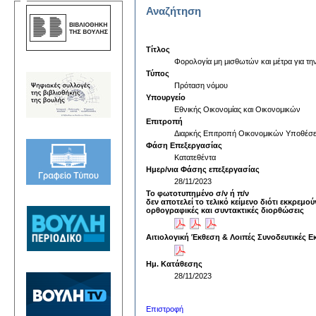
Αναζήτηση
Τίτλος
Φορολογία μη μισθωτών και μέτρα για τ
Τύπος
Πρόταση νόμου
Υπουργείο
Εθνικής Οικονομίας και Οικονομικών
Επιτροπή
Διαρκής Επιτροπή Οικονομικών Υποθέσ
Φάση Επεξεργασίας
Κατατεθέντα
Ημερ/νια Φάσης επεξεργασίας
28/11/2023
Το φωτοτυπημένο σ/ν ή π/ν
δεν αποτελεί το τελικό κείμενο διότι εκκρεμού
ορθογραφικές και συντακτικές διορθώσεις
Αιτιολογική Έκθεση & Λοιπές Συνοδευτικές Ε
Ημ. Κατάθεσης
28/11/2023
Επιστροφή