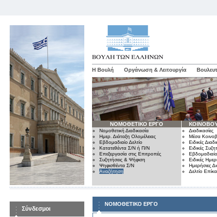
Η Βουλή
Οργάνωση & Λειτουργία
Βουλευτ
ΝΟΜΟΘΕΤΙΚΟ ΕΡΓΟ
ΚΟΙΝΟΒΟΥ
Νομοθετική Διαδικασία
Διαδικασίες
Ημερ. Διάταξη Ολομέλειας
Μέσα Κοινοβ
Εβδομαδιαίο Δελτίο
Ειδικές Διαδι
Κατατεθέντα Σ/Ν ή Π/Ν
Ειδικές Συζη
Επεξεργασία στις Επιτροπές
Εβδομαδιαίο
Συζητήσεις & Ψήφιση
Ειδικές Ημερ
Ψηφισθέντα Σ/Ν
Ημερήσιες Δ
Αναζήτηση
Δελτίο Επίκ
ΝΟΜΟΘΕΤΙΚΟ ΕΡΓΟ
Σύνδεσμοι