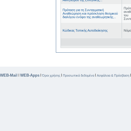
Πρότ
Πρόταση για τη Συνταγματική
αναθ
Αναθεώρηση και πρόσκληση θεσμικού
του
διαλόγου ενόψει της αναθεωρητικής...
Συντ
Κώδικας Τοπικής Αυτοδιοίκησης
Νόμο
WEB-Mail
WEB-Apps
|
|
|
|
Όροι χρήσης
Προσωπικά δεδομένα
Ασφάλεια & Πρόσβαση