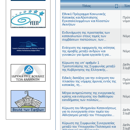
Τίτλος
Τύπ
Εθνικό Πρόγραμμα Κοινωνικής
Κατοικίας και Αξιοποίησης
Πρότ
Εγκαταλελειμμένων και Κλειστών
νόμο
Ακινήτων
Ενδυνάμωση της προστασίας των
καταναλωτών στους τομείς των
Νόμο
συμβάσεων πιστώσεων, των...
Ενίσχυση της εφαρμογής της ισότητας
της αμοιβής μεταξύ ανδρών και
Νόμο
γυναικών για όμοια εργασία ή για...
Κύρωση της υπ’ αριθμόν 1
Διεθ
Τροποποίησης της Συμφωνίας μεταξύ
Σύμ
της Κυβέρνησης της Ελληνικής...
Ειδικές διατάξεις για την ενίσχυση του
Πρότ
πλαισίου της νόμιμης άμυνας εντός της
νόμο
κατοικίας, τη...
Μέτρα αντιμετώπισης της ενεργειακής
κρίσης και ενίσχυσης του διαθέσιμου
Νόμο
εισοδήματος των πολιτών,...
Κύρωση του Μνημονίου Κατανοήσεως
Διεθ
για τη συνεργασία στον τομέα του
Σύμ
Αθλητισμού μεταξύ του Υπουργείου...
Κύρωση της Συμφωνίας Συνεργασίας
Διεθ
μεταξύ του Υπουργείου Πολιτισμού και
Σύμ
Αθλητισμού της Ελληνικής...