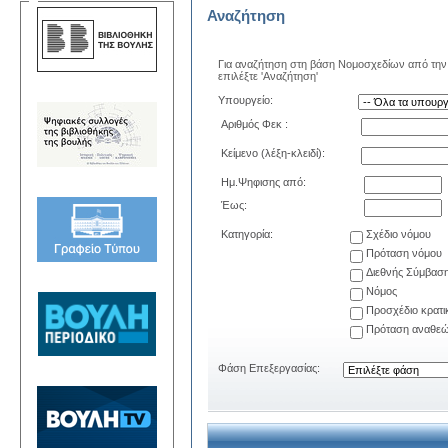
Αναζήτηση
Για αναζήτηση στη βάση Νομοσχεδίων από την 
επιλέξτε 'Αναζήτηση'
Υπουργείο:
Αριθμός Φεκ :
Κείμενο (λέξη-κλειδί):
Ημ.Ψηφισης από:
Έως:
Κατηγορία:
Σχέδιο νόμου
Πρόταση νόμου
Διεθνής Σύμβασ
Νόμος
Προσχέδιο κρατ
Πρόταση αναθεώ
Φάση Επεξεργασίας: