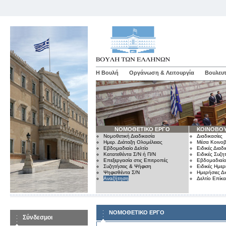
Η Βουλή
Οργάνωση & Λειτουργία
Βουλευτ
ΝΟΜΟΘΕΤΙΚΟ ΕΡΓΟ
ΚΟΙΝΟΒΟΥ
Νομοθετική Διαδικασία
Διαδικασίες
Ημερ. Διάταξη Ολομέλειας
Μέσα Κοινοβ
Εβδομαδιαίο Δελτίο
Ειδικές Διαδι
Κατατεθέντα Σ/Ν ή Π/Ν
Ειδικές Συζη
Επεξεργασία στις Επιτροπές
Εβδομαδιαίο
Συζητήσεις & Ψήφιση
Ειδικές Ημερ
Ψηφισθέντα Σ/Ν
Ημερήσιες Δ
Αναζήτηση
Δελτίο Επίκ
ΝΟΜΟΘΕΤΙΚΟ ΕΡΓΟ
Σύνδεσμοι