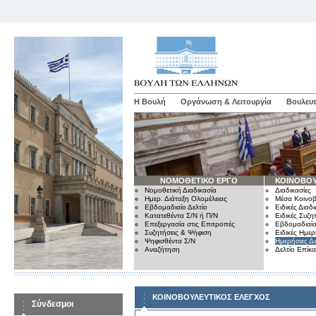
Η Βουλή
Οργάνωση & Λειτουργία
Βουλευτ
ΝΟΜΟΘΕΤΙΚΟ ΕΡΓΟ
ΚΟΙΝΟΒΟΥ
Νομοθετική Διαδικασία
Διαδικασίες
Ημερ. Διάταξη Ολομέλειας
Μέσα Κοινοβ
Εβδομαδιαίο Δελτίο
Ειδικές Διαδι
Κατατεθέντα Σ/Ν ή Π/Ν
Ειδικές Συζη
Επεξεργασία στις Επιτροπές
Εβδομαδιαίο
Συζητήσεις & Ψήφιση
Ειδικές Ημερ
Ψηφισθέντα Σ/Ν
Ημερήσιες Δ
Αναζήτηση
Δελτίο Επίκ
ΚΟΙΝΟΒΟΥΛΕΥΤΙΚΟΣ ΕΛΕΓΧΟΣ
Σύνδεσμοι