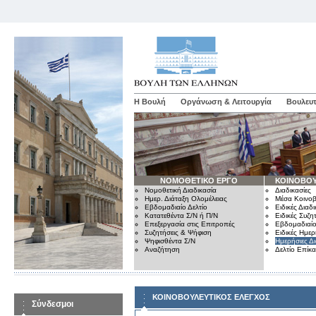
Η Βουλή
Οργάνωση & Λειτουργία
Βουλευτ
ΝΟΜΟΘΕΤΙΚΟ ΕΡΓΟ
ΚΟΙΝΟΒΟΥ
Νομοθετική Διαδικασία
Διαδικασίες
Ημερ. Διάταξη Ολομέλειας
Μέσα Κοινοβ
Εβδομαδιαίο Δελτίο
Ειδικές Διαδι
Κατατεθέντα Σ/Ν ή Π/Ν
Ειδικές Συζη
Επεξεργασία στις Επιτροπές
Εβδομαδιαίο
Συζητήσεις & Ψήφιση
Ειδικές Ημερ
Ψηφισθέντα Σ/Ν
Ημερήσιες Δ
Αναζήτηση
Δελτίο Επίκ
ΚΟΙΝΟΒΟΥΛΕΥΤΙΚΟΣ ΕΛΕΓΧΟΣ
Σύνδεσμοι