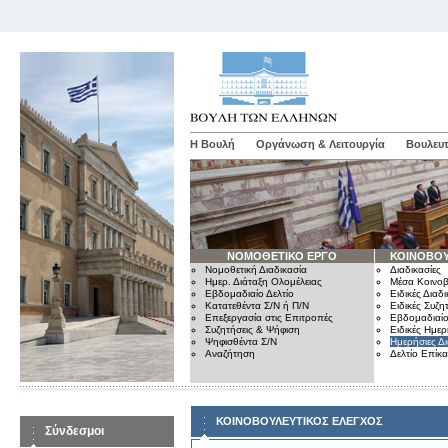
Η Βουλή
Οργάνωση & Λειτουργία
Βουλευτ
ΝΟΜΟΘΕΤΙΚΟ ΕΡΓΟ
ΚΟΙΝΟΒΟΥ
Νομοθετική Διαδικασία
Διαδικασίες
Ημερ. Διάταξη Ολομέλειας
Μέσα Κοινοβ
Εβδομαδιαίο Δελτίο
Ειδικές Διαδι
Κατατεθέντα Σ/Ν ή Π/Ν
Ειδικές Συζη
Επεξεργασία στις Επιτροπές
Εβδομαδιαίο
Συζητήσεις & Ψήφιση
Ειδικές Ημερ
Ψηφισθέντα Σ/Ν
Ημερήσιες Δ
Αναζήτηση
Δελτίο Επίκ
ΚΟΙΝΟΒΟΥΛΕΥΤΙΚΟΣ ΕΛΕΓΧΟΣ
Σύνδεσμοι