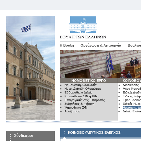
Η Βουλή
Οργάνωση & Λειτουργία
Βουλευτ
ΝΟΜΟΘΕΤΙΚΟ ΕΡΓΟ
ΚΟΙΝΟΒΟΥ
Νομοθετική Διαδικασία
Διαδικασίες
Ημερ. Διάταξη Ολομέλειας
Μέσα Κοινοβ
Εβδομαδιαίο Δελτίο
Ειδικές Διαδι
Κατατεθέντα Σ/Ν ή Π/Ν
Ειδικές Συζη
Επεξεργασία στις Επιτροπές
Εβδομαδιαίο
Συζητήσεις & Ψήφιση
Ειδικές Ημερ
Ψηφισθέντα Σ/Ν
Ημερήσιες Δ
Αναζήτηση
Δελτίο Επίκ
ΚΟΙΝΟΒΟΥΛΕΥΤΙΚΟΣ ΕΛΕΓΧΟΣ
Σύνδεσμοι