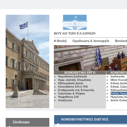
Η Βουλή
Οργάνωση & Λειτουργία
Βουλευτ
ΝΟΜΟΘΕΤΙΚΟ ΕΡΓΟ
ΚΟΙΝΟΒΟΥ
Νομοθετική Διαδικασία
Διαδικασίες
Ημερ. Διάταξη Ολομέλειας
Μέσα Κοινοβ
Εβδομαδιαίο Δελτίο
Ειδικές Διαδι
Κατατεθέντα Σ/Ν ή Π/Ν
Ειδικές Συζη
Επεξεργασία στις Επιτροπές
Εβδομαδιαίο
Συζητήσεις & Ψήφιση
Ειδικές Ημερ
Ψηφισθέντα Σ/Ν
Ημερήσιες Δ
Αναζήτηση
Δελτίο Επίκ
ΚΟΙΝΟΒΟΥΛΕΥΤΙΚΟΣ ΕΛΕΓΧΟΣ
Σύνδεσμοι