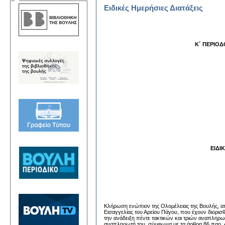
Ειδικές Ημερήσιες Διατάξεις
Κ΄ ΠΕΡΙΟ
ΕΙΔΙ
Κλήρωση ενώπιον της Ολομέλειας της Βουλής, από
Εισαγγελίας του Αρείου Πάγου, που έχουν διορισ
την ανάδειξη πέντε τακτικών και τριών αναπληρω
αναπληρωτή του, σύμφωνα με τα άρθρα 86 παρ. 4 