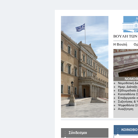
Η Βουλή
Ορ
ΝΟΜΟΘ
Νομοθετική Δι
Ημερ. Διάταξη
Εβδομαδιαίο Δ
Κατατεθέντα Σ
Επεξεργασία σ
Συζητήσεις & 
Ψηφισθέντα Σ
Αναζήτηση
ΚΟΙΝΟΒΟ
Σύνδεσμοι