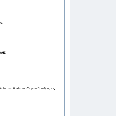
ΑΣ
ΥΛΗΣ
οία θα απευθυνθεί στο Σώμα ο Πρόεδρος της