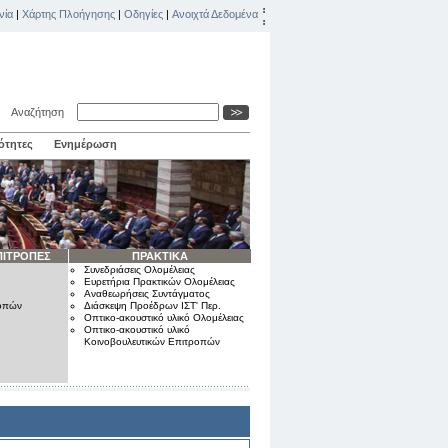
νία
|
Χάρτης Πλοήγησης
|
Οδηγίες
|
Ανοιχτά Δεδομένα
Αναζήτηση
ότητες
Ενημέρωση
ΠΙΤΡΟΠΕΣ
ΠΡΑΚΤΙΚΑ
Συνεδριάσεις Ολομέλειας
Ευρετήρια Πρακτικών Ολομέλειας
Αναθεωρήσεις Συντάγματος
ροπών
Διάσκεψη Προέδρων ΙΣΤ' Περ.
Οπτικο-ακουστικό υλικό Ολομέλειας
Οπτικο-ακουστικό υλικό
Κοινοβουλευτικών Επιτροπών