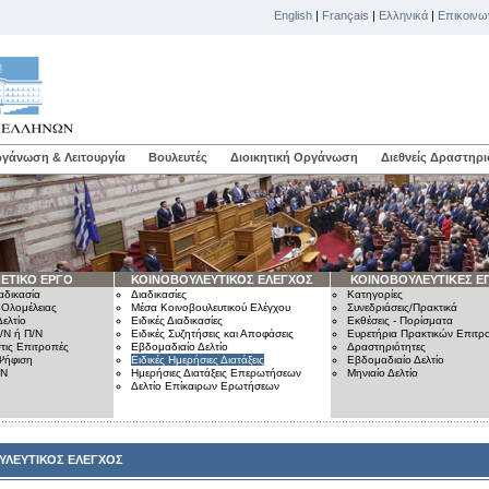
English
|
Français
|
Ελληνικά
|
Επικοινω
γάνωση & Λειτουργία
Βουλευτές
Διοικητική Οργάνωση
Διεθνείς Δραστηρι
ΕΤΙΚΟ ΕΡΓΟ
ΚΟΙΝΟΒΟΥΛΕΥΤΙΚΟΣ ΕΛΕΓΧΟΣ
ΚΟΙΝΟΒΟΥΛΕΥΤΙΚΕΣ Ε
αδικασία
Διαδικασίες
Κατηγορίες
 Ολομέλειας
Μέσα Κοινοβουλευτικού Ελέγχου
Συνεδριάσεις/Πρακτικά
ελτίο
Ειδικές Διαδικασίες
Εκθέσεις - Πορίσματα
/Ν ή Π/Ν
Ειδικές Συζητήσεις και Αποφάσεις
Ευρετήρια Πρακτικών Επιτ
τις Επιτροπές
Εβδομαδιαίο Δελτίο
Δραστηριότητες
Ψήφιση
Ειδικές Ημερήσιες Διατάξεις
Εβδομαδιαίο Δελτίο
/Ν
Ημερήσιες Διατάξεις Επερωτήσεων
Μηνιαίο Δελτίο
Δελτίο Επίκαιρων Ερωτήσεων
ΥΛΕΥΤΙΚΟΣ ΕΛΕΓΧΟΣ