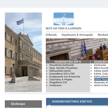
Η Βουλή
Οργάνωση & Λειτουργία
Βουλευτ
ΝΟΜΟΘΕΤΙΚΟ ΕΡΓΟ
ΚΟΙΝΟΒΟΥ
Νομοθετική Διαδικασία
Διαδικασίες
Ημερ. Διάταξη Ολομέλειας
Μέσα Κοινοβ
Εβδομαδιαίο Δελτίο
Ειδικές Διαδι
Κατατεθέντα Σ/Ν ή Π/Ν
Ειδικές Συζη
Επεξεργασία στις Επιτροπές
Εβδομαδιαίο
Συζητήσεις & Ψήφιση
Ειδικές Ημερ
Ψηφισθέντα Σ/Ν
Ημερήσιες Δ
Αναζήτηση
Δελτίο Επίκ
ΚΟΙΝΟΒΟΥΛΕΥΤΙΚΟΣ ΕΛΕΓΧΟΣ
Σύνδεσμοι