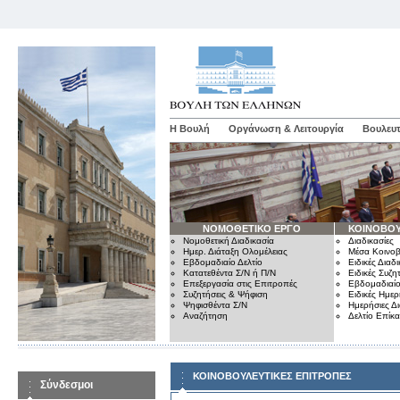
Η Βουλή
Οργάνωση & Λειτουργία
Βουλευτ
ΝΟΜΟΘΕΤΙΚΟ ΕΡΓΟ
ΚΟΙΝΟΒΟΥ
Νομοθετική Διαδικασία
Διαδικασίες
Ημερ. Διάταξη Ολομέλειας
Μέσα Κοινοβ
Εβδομαδιαίο Δελτίο
Ειδικές Διαδι
Κατατεθέντα Σ/Ν ή Π/Ν
Ειδικές Συζη
Επεξεργασία στις Επιτροπές
Εβδομαδιαίο
Συζητήσεις & Ψήφιση
Ειδικές Ημερ
Ψηφισθέντα Σ/Ν
Ημερήσιες Δ
Αναζήτηση
Δελτίο Επίκ
ΚΟΙΝΟΒΟΥΛΕΥΤΙΚΕΣ ΕΠΙΤΡΟΠΕΣ
Σύνδεσμοι