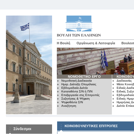
Η Βουλή
Οργάνωση & Λειτουργία
Βουλευτ
ΝΟΜΟΘΕΤΙΚΟ ΕΡΓΟ
ΚΟΙΝΟΒΟΥ
Νομοθετική Διαδικασία
Διαδικασίες
Ημερ. Διάταξη Ολομέλειας
Μέσα Κοινοβ
Εβδομαδιαίο Δελτίο
Ειδικές Διαδι
Κατατεθέντα Σ/Ν ή Π/Ν
Ειδικές Συζη
Επεξεργασία στις Επιτροπές
Εβδομαδιαίο
Συζητήσεις & Ψήφιση
Ειδικές Ημερ
Ψηφισθέντα Σ/Ν
Ημερήσιες Δ
Αναζήτηση
Δελτίο Επίκ
ΚΟΙΝΟΒΟΥΛΕΥΤΙΚΕΣ ΕΠΙΤΡΟΠΕΣ
Σύνδεσμοι