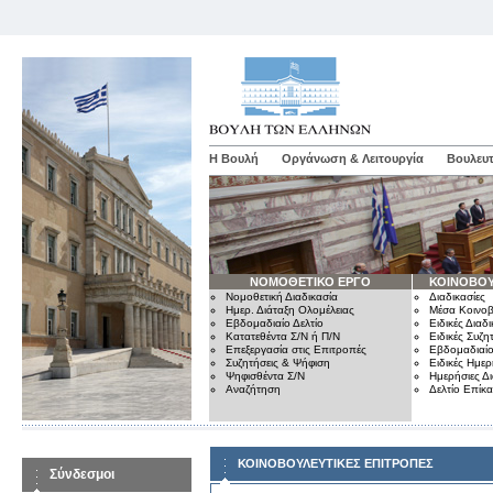
Η Βουλή
Οργάνωση & Λειτουργία
Βουλευτ
ΝΟΜΟΘΕΤΙΚΟ ΕΡΓΟ
ΚΟΙΝΟΒΟΥ
Νομοθετική Διαδικασία
Διαδικασίες
Ημερ. Διάταξη Ολομέλειας
Μέσα Κοινοβ
Εβδομαδιαίο Δελτίο
Ειδικές Διαδι
Κατατεθέντα Σ/Ν ή Π/Ν
Ειδικές Συζη
Επεξεργασία στις Επιτροπές
Εβδομαδιαίο
Συζητήσεις & Ψήφιση
Ειδικές Ημερ
Ψηφισθέντα Σ/Ν
Ημερήσιες Δ
Αναζήτηση
Δελτίο Επίκ
ΚΟΙΝΟΒΟΥΛΕΥΤΙΚΕΣ ΕΠΙΤΡΟΠΕΣ
Σύνδεσμοι