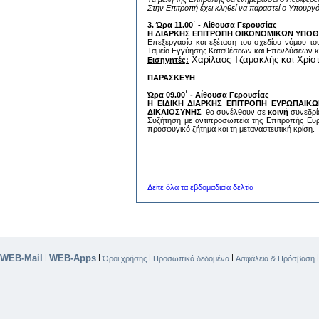
Στην Επιτροπή έχει κληθεί να παραστεί ο Υπουργό
3. Ώρα 11.00΄ -
Αίθουσα Γερουσίας
Η ΔΙΑΡΚΗΣ ΕΠΙΤΡΟΠΗ ΟΙΚΟΝΟΜΙΚΩΝ ΥΠΟ
Επεξεργασία και εξέταση του σχεδίου νόμου 
Ταμείο Εγγύησης Καταθέσεων και Επενδύσεων και
Χαρίλαος Τζαμακλής και Χρίσ
Εισηγητές:
ΠΑΡΑΣΚΕΥΗ
Ώρα 09.00΄ -
Αίθουσα Γερουσίας
Η ΕΙΔΙΚΗ ΔΙΑΡΚΗΣ ΕΠΙΤΡΟΠΗ ΕΥΡΩΠΑΙΚ
ΔΙΚΑΙΟΣΥΝΗΣ
θα συνέλθουν σε
κοινή
συνεδρία
Συζήτηση με αντιπροσωπεία της Επιτροπής Ευρ
προσφυγικό ζήτημα και τη μεταναστευτική κρίση.
Δείτε όλα τα εβδομαδιαία δελτία
WEB-Mail
WEB-Apps
|
|
|
|
Όροι χρήσης
Προσωπικά δεδομένα
Ασφάλεια & Πρόσβαση