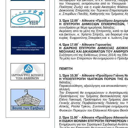
του Υπουργού, εκπρόσωποι από το Υπουργείο Υ
Ποιότητας Ζωής) και η κυρία Αικατερίνη Φλιάτ
Διοικούσας Επιτροπής του Τεχνικού Επιμελητηρί
κ. Σπυρίδων Πανδής, Καθηγητής του Τμήματος Χ
3. Ώρα 12.00΄ - Αίθουσα «Προέδρου Δημητρί
Η ΕΠΙΤΡΟΠΗ ΔΗΜΟΣΙΩΝ ΕΠΙΧΕΙΡΗΣΕΩΝ,
συνεδριάσει με θέμα ημερήσιας διάταξης:
Ακρόαση από τα μέλη της Επιτροπής, κατά το 
και Δικτύων, κ. Χρήστο Σπίρτζη, για διορισμό σ
κυρίας Ευφροσύνης Σταυράκη και κ. Ιωάννη Ζαρο
4. Ώρα 17.00΄ -
Αίθουσα Γερουσίας
Η ΔΙΑΡΚΗΣ ΕΠΙΤΡΟΠΗ ΔΗΜΟΣΙΑΣ ΔΙΟΙΚΗ
ΝΕΟΛΑΙΑΣ ΚΑΙ ΔΙΚΑΙΩΜΑΤΩΝ ΤΟΥ ΑΝΘΡΩ
Συζήτηση επί της Εκθέσεως (έτους 2014) της Εθν
Τα μέλη των Επιτροπών θα ενημερώσει ο Πρόεδρο
ΠΕΜΠΤΗ
1. Ώρα 10.30΄ - Αίθουσα «Προέδρου Γιάννη Νι
Η ΥΠΟΕΠΙΤΡΟΠΗ ΥΔΑΤΙΚΩΝ ΠΟΡΩΝ ΤΗΣ Ε
διάταξης:
Παρακολούθηση, αξιολόγηση και αποκατάσταση τω
αλλαγή.
Την Επιτροπή θα ενημερώσουν ο Αναπληρωτής Υ
Προϊστάμενος του Τμήματος Βιοποικιλότητας π
Ελένη Γιακουμή, Προϊσταμένη του Τμήματος Δα
Γενικής Δ/νσης Περιβαλλοντικής Πολιτικής του
Αττικής, Ρούλα Τρίκου, Συντονίστρια ενημέρωσ
Φυσικών Περιοχών του Ελληνικού Κέντρου Βιοτ
2. Ώρα 11.00΄ - Αίθουσα «Προέδρου Αθανασί
Η ΕΙΔΙΚΗ ΜΟΝΙΜΗ ΕΠΙΤΡΟΠΗ ΠΕΡΙΦΕΡΕΙΩΝ
Ενημέρωση για τον Στρατηγικό Σχεδιασμό Ανάπτυξ
Τα μέλη της Επιτροπής θα ενημερώσει ο Περιφερει