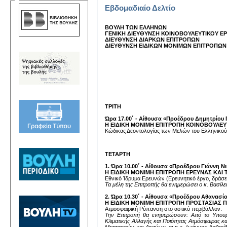
Εβδομαδιαίο Δελτίο
ΒΟΥΛΗ ΤΩΝ ΕΛΛΗΝΩΝ
ΓΕΝΙΚΗ ΔΙΕΥΘΥΝΣΗ ΚΟΙΝΟΒΟΥΛΕΥΤΙΚΟΥ Ε
ΔΙΕΥΘΥΝΣΗ ΔΙΑΡΚΩΝ ΕΠΙΤΡΟΠΩΝ
ΔΙΕΥΘΥΝΣΗ ΕΙΔΙΚΩΝ ΜΟΝΙΜΩΝ ΕΠΙΤ
ΑΝΑ
ΤΡΙΤΗ
Ώρα 17.00΄ - Αίθουσα «Προέδρου Δημητρίου
Η ΕΙΔΙΚΗ ΜΟΝΙΜΗ ΕΠΙΤΡΟΠΗ ΚΟΙΝΟΒΟΥΛΕ
Κώδικας Δεοντολογίας των Μελών του Ελλ
ΤΕΤΑΡΤΗ
1. Ώρα 10.00΄ - Αίθουσα «Προέδρου Γιάννη Νι
Η ΕΙΔΙΚΗ ΜΟΝΙΜΗ ΕΠΙΤΡΟΠΗ ΕΡΕΥΝΑΣ ΚΑΙ
Εθνικό Ίδρυμα Ερευνών (Ερευνητικό έργο, δράσεις
Τα μέλη της Επιτροπής θα ενημερώσει ο κ. Βασίλε
2. Ώρα 10.30΄ - Αίθουσα «Προέδρου Αθανασί
Η ΕΙΔΙΚΗ ΜΟΝΙΜΗ ΕΠΙΤΡΟΠΗ ΠΡΟΣΤΑΣΙΑΣ
Ατμοσφαιρική Ρύπανση στο αστικό περιβάλλον.
Την Επιτροπή θα ενημερώσουν: Από το Υπουργε
Κλιματικής Αλλαγής και Ποιότητας Ατμόσφαιρας 
Μεταφορών και Δικτύων, οι κ.κ. Ιωάννης Λαζαρί