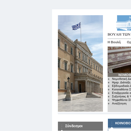
Η Βουλή
Ορ
ΝΟΜΟΘ
Νομοθετική Δι
Ημερ. Διάταξη
Εβδομαδιαίο Δ
Κατατεθέντα Σ
Επεξεργασία σ
Συζητήσεις & 
Ψηφισθέντα Σ
Αναζήτηση
ΚΟΙΝΟΒΟ
Σύνδεσμοι