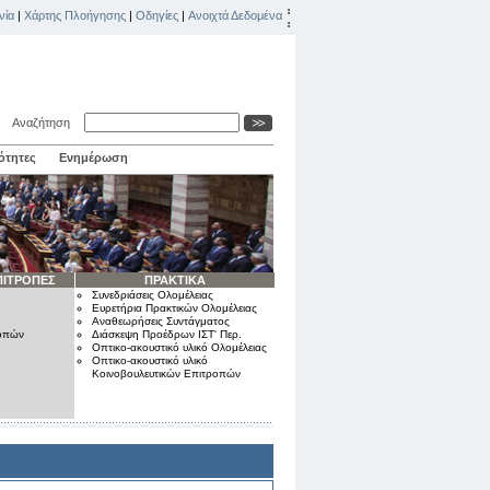
νία
|
Χάρτης Πλοήγησης
|
Οδηγίες
|
Ανοιχτά Δεδομένα
Αναζήτηση
ότητες
Ενημέρωση
ΠΙΤΡΟΠΕΣ
ΠΡΑΚΤΙΚΑ
Συνεδριάσεις Ολομέλειας
Ευρετήρια Πρακτικών Ολομέλειας
Αναθεωρήσεις Συντάγματος
ροπών
Διάσκεψη Προέδρων ΙΣΤ' Περ.
Οπτικο-ακουστικό υλικό Ολομέλειας
Οπτικο-ακουστικό υλικό
Κοινοβουλευτικών Επιτροπών