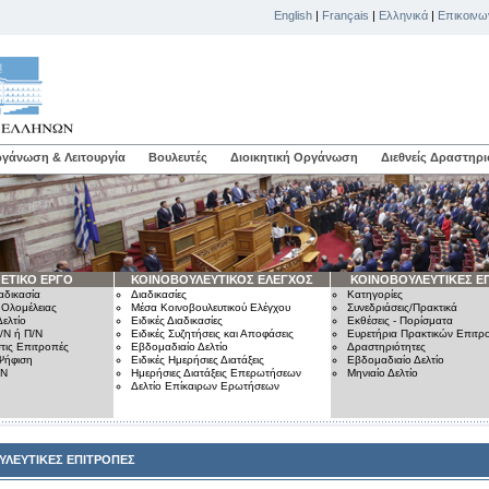
English
|
Français
|
Ελληνικά
|
Επικοινω
γάνωση & Λειτουργία
Βουλευτές
Διοικητική Οργάνωση
Διεθνείς Δραστηρι
ΕΤΙΚΟ ΕΡΓΟ
ΚΟΙΝΟΒΟΥΛΕΥΤΙΚΟΣ ΕΛΕΓΧΟΣ
ΚΟΙΝΟΒΟΥΛΕΥΤΙΚΕΣ Ε
αδικασία
Διαδικασίες
Κατηγορίες
 Ολομέλειας
Μέσα Κοινοβουλευτικού Ελέγχου
Συνεδριάσεις/Πρακτικά
ελτίο
Ειδικές Διαδικασίες
Εκθέσεις - Πορίσματα
/Ν ή Π/Ν
Ειδικές Συζητήσεις και Αποφάσεις
Ευρετήρια Πρακτικών Επιτ
τις Επιτροπές
Εβδομαδιαίο Δελτίο
Δραστηριότητες
Ψήφιση
Ειδικές Ημερήσιες Διατάξεις
Εβδομαδιαίο Δελτίο
/Ν
Ημερήσιες Διατάξεις Επερωτήσεων
Μηνιαίο Δελτίο
Δελτίο Επίκαιρων Ερωτήσεων
ΥΛΕΥΤΙΚΕΣ ΕΠΙΤΡΟΠΕΣ