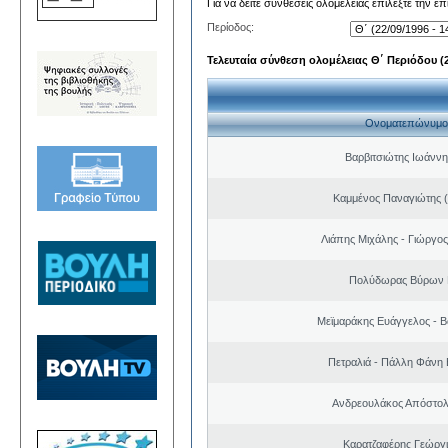
Για να δείτε συνθέσεις ολομέλειας επιλέξτε την ε
Περίοδος:
Τελευταία σύνθεση ολομέλειας Θ΄ Περιόδου (22
Ονοματεπώνυμο
Βαρβιτσιώτης Ιωάννη
Καμμένος Παναγιώτης (
Λιάπης Μιχάλης - Γιώργο
Πολύδωρας Βύρων 
Μεϊμαράκης Ευάγγελος - Β
Πετραλιά - Πάλλη Φάνη
Ανδρεουλάκος Απόστολ
Καρατζαφέρης Γεώργ