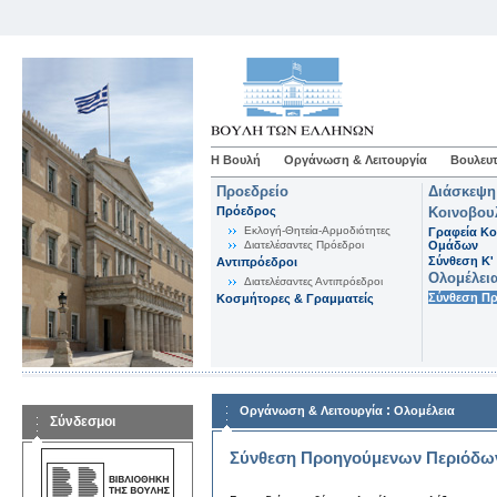
Η Βουλή
Οργάνωση & Λειτουργία
Βουλευτ
Προεδρείο
Διάσκεψη
Πρόεδρος
Κοινοβου
Εκλογή-Θητεία-Αρμοδιότητες
Γραφεία Κο
Διατελέσαντες Πρόεδροι
Ομάδων
Σύνθεση K'
Αντιπρόεδροι
Ολομέλει
Διατελέσαντες Αντιπρόεδροι
Σύνθεση Π
Κοσμήτορες & Γραμματείς
:
Οργάνωση & Λειτουργία
Ολομέλεια
Σύνδεσμοι
Σύνθεση Προηγούμενων Περιόδω