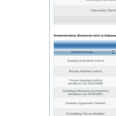
Τζαννετάκης Τζαννή
Αντικαταστάσεις Βουλευτών κατά τη διάρκεια
Ονοματεπώνυμο
Χωρέμης Αναστάσιος Ιωάννη
Φλώρος Νικόλαος Ιωάννη
Τσετινές Δημήτριος Ανέστη
(απεβίωσε στις 20/12/1999)
Τσαλδάρης Αθανάσιος Κωνσταντίνου
(απεβίωσε στις 04/10/1997)
Στρατάκης Εμμανουήλ Σοφοκλή
Σουλαδάκης Γιάννης Ματθαίου