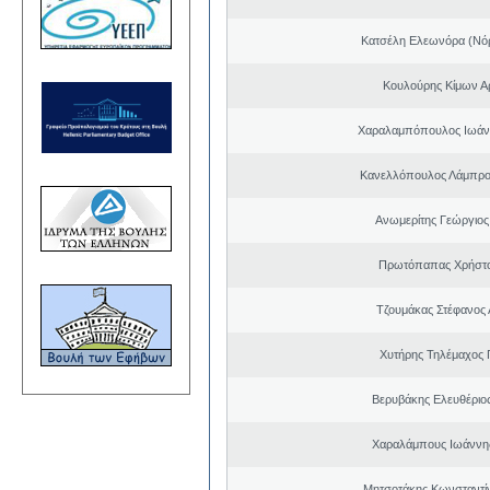
Κατσέλη Ελεωνόρα (Νό
Κουλούρης Κίμων Αρ
Χαραλαμπόπουλος Ιωάν
Κανελλόπουλος Λάμπρο
Ανωμερίτης Γεώργιος
Πρωτόπαπας Χρήστο
Τζουμάκας Στέφανος 
Χυτήρης Τηλέμαχος 
Βερυβάκης Ελευθέριος
Χαραλάμπους Ιωάννη
Μητσοτάκης Κωνσταντί