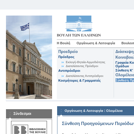
Η Βουλή
Οργάνωση & Λειτουργία
Βουλευτ
Προεδρείο
Διάσκεψη
Πρόεδρος
Κοινοβου
Εκλογή-Θητεία-Αρμοδιότητες
Γραφεία Κο
Διατελέσαντες Πρόεδροι
Ομάδων
Σύνθεση K'
Αντιπρόεδροι
Ολομέλει
Διατελέσαντες Αντιπρόεδροι
Σύνθεση Π
Κοσμήτορες & Γραμματείς
:
Οργάνωση & Λειτουργία
Ολομέλεια
Σύνδεσμοι
Σύνθεση Προηγούμενων Περιόδω