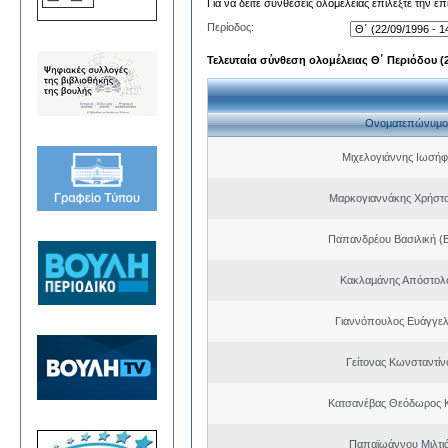
Για να δείτε συνθέσεις ολομέλειας επιλέξτε την ε
Περίοδος:
Τελευταία σύνθεση ολομέλειας Θ΄ Περιόδου (22
Ονοματεπώνυμο
Μιχελογιάννης Ιωσήφ
Μαρκογιαννάκης Χρήστ
Παπανδρέου Βασιλική (
Κακλαμάνης Απόστολ
Γιαννόπουλος Ευάγγελ
Γείτονας Κωνσταντίν
Κατσανέβας Θεόδωρος 
Παπαϊωάννου Μιλτιά