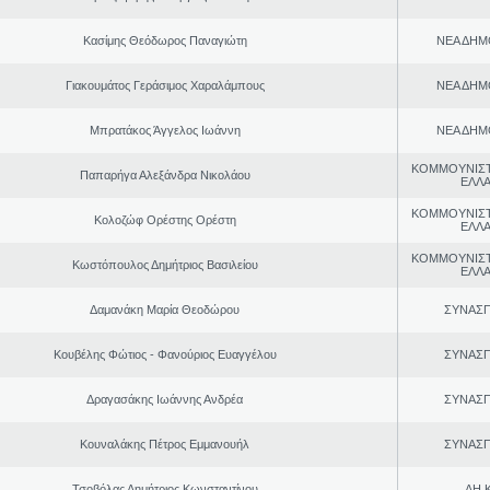
Κασίμης Θεόδωρος Παναγιώτη
ΝΕΑ ΔΗΜ
Γιακουμάτος Γεράσιμος Χαραλάμπους
ΝΕΑ ΔΗΜ
Μπρατάκος Άγγελος Ιωάννη
ΝΕΑ ΔΗΜ
ΚΟΜΜΟΥΝΙΣ
Παπαρήγα Αλεξάνδρα Νικολάου
ΕΛΛ
ΚΟΜΜΟΥΝΙΣ
Κολοζώφ Ορέστης Ορέστη
ΕΛΛ
ΚΟΜΜΟΥΝΙΣ
Κωστόπουλος Δημήτριος Βασιλείου
ΕΛΛ
Δαμανάκη Μαρία Θεοδώρου
ΣΥΝΑΣ
Κουβέλης Φώτιος - Φανούριος Ευαγγέλου
ΣΥΝΑΣ
Δραγασάκης Ιωάννης Ανδρέα
ΣΥΝΑΣ
Κουναλάκης Πέτρος Εμμανουήλ
ΣΥΝΑΣ
Τσοβόλας Δημήτριος Κωνσταντίνου
ΔΗ.Κ