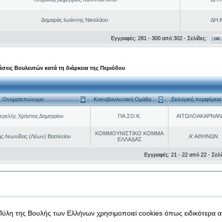
Δημαράς Ιωάννης Νικολάου
ΔΗ.Κ
Εγγραφές: 281 - 300 από 302 - Σελίδες:
σεις Βουλευτών κατά τη διάρκεια της Περιόδου
Ονοματεπώνυμο
Κοινοβουλευτική Ομάδα
Εκλογική περιφέρεια
ερελής Χρήστος Δημητρίου
ΠΑ.ΣΟ.Κ.
ΑΙΤΩΛΟΑΚΑΡΝΑΝ
ΚΟΜΜΟΥΝΙΣΤΙΚΟ ΚΟΜΜΑ
ς Λεωνίδας (Λέων) Βασιλείου
Α' ΑΘΗΝΩΝ
ΕΛΛΑΔΑΣ
Εγγραφές: 21 - 22 από 22 - Σελί
|
|
 δεδομένα
Ασφάλεια & Πρόσβαση
Πύλη της Βουλής των Ελλήνων χρησιμοποιεί cookies όπως ειδικότερα 