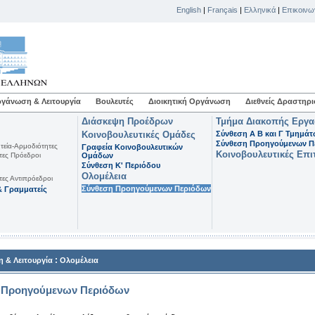
English
|
Français
|
Ελληνικά
|
Επικοινω
γάνωση & Λειτουργία
Βουλευτές
Διοικητική Οργάνωση
Διεθνείς Δραστηρι
Διάσκεψη Προέδρων
Τμήμα Διακοπής Εργ
Κοινοβουλευτικές Ομάδες
Σύνθεση Α Β και Γ Τμημά
Σύνθεση Προηγούμενων Π
τεία-Αρμοδιότητες
Γραφεία Κοινοβουλευτικών
Κοινοβουλευτικές Επι
τες Πρόεδροι
Ομάδων
Σύνθεση K' Περιόδου
Ολομέλεια
τες Αντιπρόεδροι
Σύνθεση Προηγούμενων Περιόδων
 Γραμματείς
:
 & Λειτουργία
Ολομέλεια
 Προηγούμενων Περιόδων