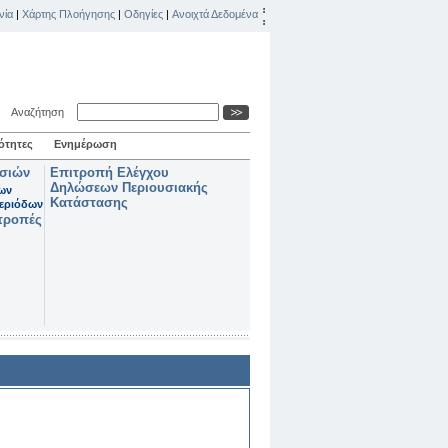
νία
|
Χάρτης Πλοήγησης
|
Οδηγίες
|
Ανοιχτά Δεδομένα
Αναζήτηση
ότητες
Ενημέρωση
ασιών
Επιτροπή Ελέγχου
Δηλώσεων Περιουσιακής
των
Κατάστασης
εριόδων
τροπές