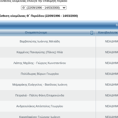
 συνθέσεις ολομέλειας επιλέξτε την επιθυμητή περίοδο
ύνθεση ολομέλειας Θ΄ Περιόδου (22/09/1996 - 14/03/2000)
Β
Ονοματεπώνυμο
Κοινοβουλευτι
Βαρβιτσιώτης Ιωάννης Μιλτιάδη
ΝΕΑ ΔΗΜ
Καμμένος Παναγιώτης (Πάνος) Ηλία
ΝΕΑ ΔΗΜ
Λιάπης Μιχάλης - Γιώργος Κωνσταντίνου
ΝΕΑ ΔΗΜ
Πολύδωρας Βύρων Γεωργίου
ΝΕΑ ΔΗΜ
Μεϊμαράκης Ευάγγελος - Βασίλειος Ιωάννη
ΝΕΑ ΔΗΜ
Πετραλιά - Πάλλη Φάνη Επαμεινώνδα
ΝΕΑ ΔΗΜ
Ανδρεουλάκος Απόστολος Γεωργίου
ΝΕΑ ΔΗΜ
Καρατζαφέρης Γεώργιος Ιωάννη
ΝΕΑ ΔΗΜ