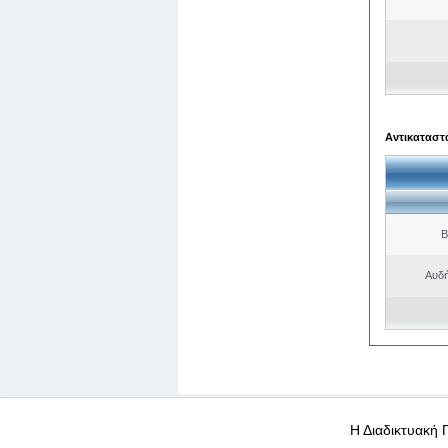
Αντικαταστά
Β
Αυδή
WEB-Mail
WEB-Apps
|
|
|
Όροι χρήσης
Προσωπικά
Η Διαδικτυακή 