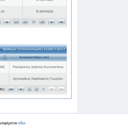
.ΚΙ.
Β' ΑΘΗΝΩΝ
13
14
15
16
Βρέθηκαν 22 Αποτελέσματα | Σελίδα 3 από 3
Αντικαταστάθηκε από
ΙΑΣ
Ροκόφυλλος Χρήστος Κωνσταντίνου
Αγγουράκης Χαράλαμπος Γεωργίου
δες:
1
2
3
αναφέρεται
εδώ