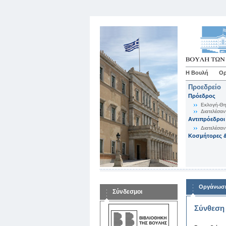
Η Βουλή
Ορ
Προεδρείο
Πρόεδρος
Εκλογή-Θη
Διατελέσαν
Αντιπρόεδροι
Διατελέσαν
Κοσμήτορες &
Οργάνωση
Σύνδεσμοι
Σύνθεση