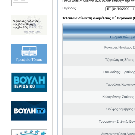
Για να δείτε συνθέσεις ολομέλειας επιλέξτε την ε
Περίοδος:
Τελευταία σύνθεση ολομέλειας ΙΓ΄ Περιόδου (0
Ονοματεπώνυμο
Καντερές Νικόλαος 
Τζηκαλάγιας Ζήσης
Στυλιανίδης Ευριπίδη
Τασούλας Κωνσταντ
Καλογιάννης Σταύρος 
Σιούφας Δημήτριος 
Τσουμάνη - Σπέντζα Ευγ
Αυγερινοπούλου Διονυ