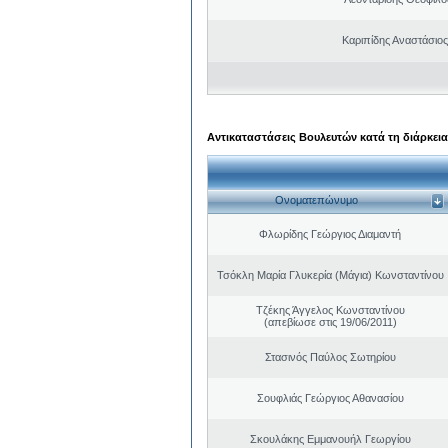
Καριπίδης Αναστάσιος
Αντικαταστάσεις Βουλευτών κατά τη διάρκεια
Ονοματεπώνυμο
Φλωρίδης Γεώργιος Διαμαντή
Τσόκλη Μαρία Γλυκερία (Μάγια) Κωνσταντίνου
Τζέκης Άγγελος Κωνσταντίνου
(απεβίωσε στις 19/06/2011)
Στασινός Παύλος Σωτηρίου
Σουφλιάς Γεώργιος Αθανασίου
Σκουλάκης Εμμανουήλ Γεωργίου