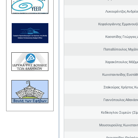
Λυκουρέντζος Ανδρέ
Κεφαλογιάννης Εμμανουή
Κασαπίδης Γεώργιος
Παπαδόπουλος Μιχάλη
Χαρακόπουλος Μάξιμ
Κωνσταντινίδης Ευστάθ
Σταϊκούρας Χρήστος Κ
Γιαννόπουλος Αθανάσ
Κεδίκογλου Συμεών (Σίμ
Μουσουρούλης Κωνσταντί
Λεονταρίδης Θεόφιλο