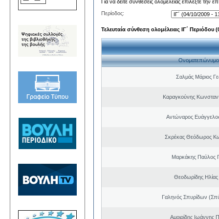
Για να δείτε συνθέσεις ολομέλειας επιλέξτε την ε
Περίοδος:
Τελευταία σύνθεση ολομέλειας ΙΓ΄ Περιόδου (0
Ονοματεπώνυμο
Σαλμάς Μάριος Γ
Καραγκούνης Κωνσταντ
Αντώναρος Ευάγγελο
Σκρέκας Θεόδωρος Κω
Μαρκάκης Παύλος 
Θεοδωρίδης Ηλίας
Γαληνός Σπυρίδων (Σπ
Αμοιρίδης Ιωάννης 