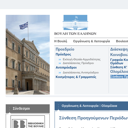
Η Βουλή
Οργάνωση & Λειτουργία
Βουλευτ
Προεδρείο
Διάσκεψη
Πρόεδρος
Κοινοβου
Εκλογή-Θητεία-Αρμοδιότητες
Γραφεία Κο
Διατελέσαντες Πρόεδροι
Ομάδων
Σύνθεση K'
Αντιπρόεδροι
Ολομέλει
Διατελέσαντες Αντιπρόεδροι
Σύνθεση Π
Κοσμήτορες & Γραμματείς
:
Οργάνωση & Λειτουργία
Ολομέλεια
Σύνδεσμοι
Σύνθεση Προηγούμενων Περιόδω