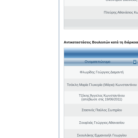
Πλεύρης Αθανάσιος Κ
Αντικαταστάσεις Βουλευτών κατά τη διάρκεια
Ονοματεπώνυμο
Φλωρίδης Γεώργιος Διαμαντή
Τσόκλη Μαρία Γλυκερία (Μάγια) Κωνσταντίνου
Τζέκης Άγγελος Κωνσταντίνου
(απεβίωσε στις 19/06/2011)
Στασινός Παύλος Σωτηρίου
Σουφλιάς Γεώργιος Αθανασίου
Σκουλάκης Εμμανουήλ Γεωργίου