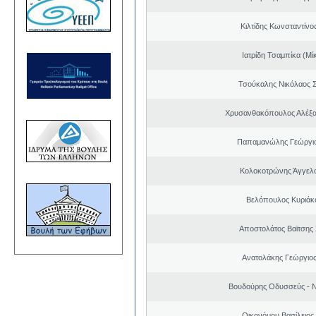
Κιλτίδης Κωνσταντίνο
Ιατρίδη Τσαμπίκα (Μί
Τσούκαλης Νικόλαος 
Χρυσανθακόπουλος Αλέξα
Παπαμανώλης Γεώργιο
Κολοκοτρώνης Άγγελ
Βελόπουλος Κυριάκ
Αποστολάτος Βαϊτσης
Ανατολάκης Γεώργιο
Βουδούρης Οδυσσεύς - Ν
Οικονόμου Βασίλειος