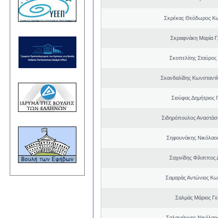
Σκρέκας Θεόδωρος Κω
Σκραφνάκη Μαρία Γ
Σκοπελίτης Σταύρος
Σκανδαλίδης Κωνσταντί
Σιούφας Δημήτριος 
Σιδηρόπουλος Αναστάσ
Σηφουνάκης Νικόλαο
Σαχινίδης Φίλιππος 
Σαμαράς Αντώνιος Κω
Σαλμάς Μάριος Γ
Σαλαγιάννης Νικόλαος