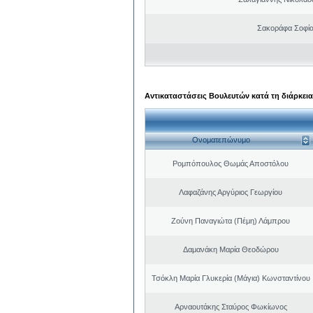
Σακοράφα Σοφία
Αντικαταστάσεις Βουλευτών κατά τη διάρκεια
Ονοματεπώνυμο
Ρομπόπουλος Θωμάς Αποστόλου
Λαφαζάνης Αργύριος Γεωργίου
Ζούνη Παναγιώτα (Πέμη) Λάμπρου
Δαμανάκη Μαρία Θεοδώρου
Τσόκλη Μαρία Γλυκερία (Μάγια) Κωνσταντίνου
Αρναουτάκης Σταύρος Φωκίωνος