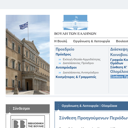
Η Βουλή
Οργάνωση & Λειτουργία
Βουλευτ
Προεδρείο
Διάσκεψη
Πρόεδρος
Κοινοβου
Εκλογή-Θητεία-Αρμοδιότητες
Γραφεία Κο
Διατελέσαντες Πρόεδροι
Ομάδων
Σύνθεση K'
Αντιπρόεδροι
Ολομέλει
Διατελέσαντες Αντιπρόεδροι
Σύνθεση Π
Κοσμήτορες & Γραμματείς
:
Οργάνωση & Λειτουργία
Ολομέλεια
Σύνδεσμοι
Σύνθεση Προηγούμενων Περιόδω