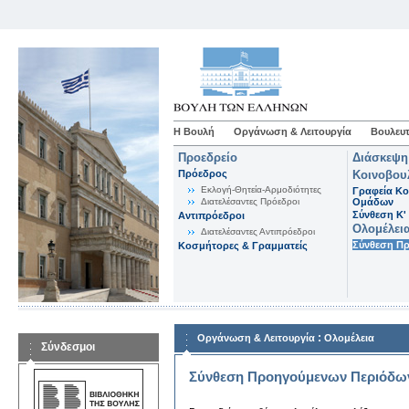
Η Βουλή
Οργάνωση & Λειτουργία
Βουλευτ
Προεδρείο
Διάσκεψη
Πρόεδρος
Κοινοβου
Εκλογή-Θητεία-Αρμοδιότητες
Γραφεία Κο
Διατελέσαντες Πρόεδροι
Ομάδων
Σύνθεση K'
Αντιπρόεδροι
Ολομέλει
Διατελέσαντες Αντιπρόεδροι
Σύνθεση Π
Κοσμήτορες & Γραμματείς
:
Οργάνωση & Λειτουργία
Ολομέλεια
Σύνδεσμοι
Σύνθεση Προηγούμενων Περιόδω