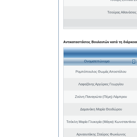
Τσούρας Αθανάσιος
Αντικαταστάσεις Βουλευτών κατά τη διάρκεια
Ονοματεπώνυμο
Ρομπόπουλος Θωμάς Αποστόλου
Λαφαζάνης Αργύριος Γεωργίου
Ζούνη Παναγιώτα (Πέμη) Λάμπρου
Δαμανάκη Μαρία Θεοδώρου
Τσόκλη Μαρία Γλυκερία (Μάγια) Κωνσταντίνου
Αρναουτάκης Σταύρος Φωκίωνος