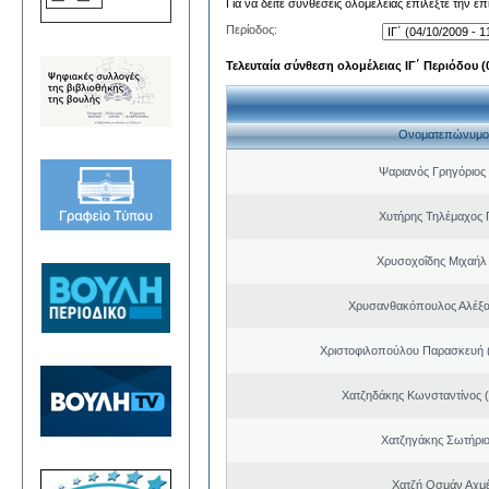
Για να δείτε συνθέσεις ολομέλειας επιλέξτε την ε
Περίοδος:
Τελευταία σύνθεση ολομέλειας ΙΓ΄ Περιόδου (0
Ονοματεπώνυμο
Ψαριανός Γρηγόριος
Χυτήρης Τηλέμαχος 
Χρυσοχοΐδης Μιχαήλ 
Χρυσανθακόπουλος Αλέξα
Χριστοφιλοπούλου Παρασκευή (
Χατζηδάκης Κωνσταντίνος 
Χατζηγάκης Σωτήριο
Χατζή Οσμάν Αχμ