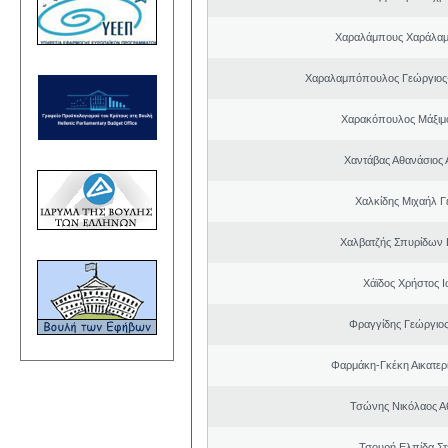
Χαραλάμπους Χαράλαμ
Χαραλαμπόπουλος Γεώργιος
Χαρακόπουλος Μάξιμ
Χαντάβας Αθανάσιος 
Χαλκίδης Μιχαήλ Γ
Χαλβατζής Σπυρίδων
Χάϊδος Χρήστος 
Φραγγίδης Γεώργιος
Φαρμάκη-Γκέκη Αικατερ
Τσώνης Νικόλαος Α
Τσουρή Ελπίδα Σ