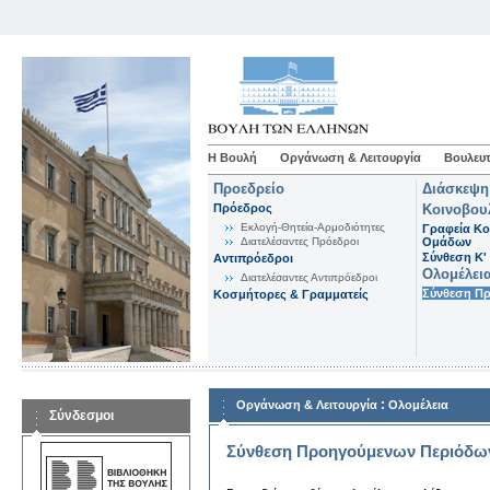
Η Βουλή
Οργάνωση & Λειτουργία
Βουλευτ
Προεδρείο
Διάσκεψη
Πρόεδρος
Κοινοβου
Εκλογή-Θητεία-Αρμοδιότητες
Γραφεία Κο
Διατελέσαντες Πρόεδροι
Ομάδων
Σύνθεση K'
Αντιπρόεδροι
Ολομέλει
Διατελέσαντες Αντιπρόεδροι
Σύνθεση Π
Κοσμήτορες & Γραμματείς
:
Οργάνωση & Λειτουργία
Ολομέλεια
Σύνδεσμοι
Σύνθεση Προηγούμενων Περιόδω