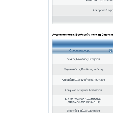
Σακοράφα Σοφία
Αντικαταστάσεις Βουλευτών κατά τη διάρκεια
Ονοματεπώνυμο
Λέγκας Νικόλαος Σωτηρίου
Μιχαλολιάκος Βασίλειος Ιωάννη
Αβραμόπουλος Δημήτριος Λάμπρου
Σουφλιάς Γεώργιος Αθανασίου
Τζέκης Άγγελος Κωνσταντίνου
(απεβίωσε στις 19/06/2011)
Στασινός Παύλος Σωτηρίου