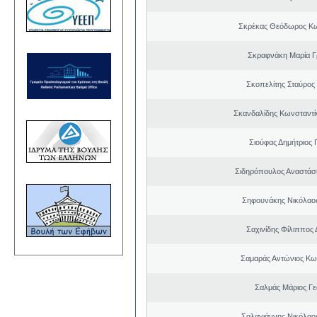
Σκρέκας Θεόδωρος Κω
Σκραφνάκη Μαρία Γ
Σκοπελίτης Σταύρος
Σκανδαλίδης Κωνσταντί
Σιούφας Δημήτριος 
Σιδηρόπουλος Αναστάσ
Σηφουνάκης Νικόλαο
Σαχινίδης Φίλιππος 
Σαμαράς Αντώνιος Κω
Σαλμάς Μάριος Γ
Σαλαγιάννης Νικόλαος