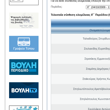
Για να δείτε συνθέσεις ολομέλειας επιλέξτε την ε
Περίοδος:
Τελευταία σύνθεση ολομέλειας ΙΓ΄ Περιόδου (0
Ονοματεπώνυμο
Ταλιαδούρος Σπυρίδω
Στυλιανίδης Ευριπίδη
Στρατάκης Εμμανουή
Σταμάτης Δημήτριος
Σταϊκούρας Χρήστος Κ
Σπηλιωτόπουλος Αριστόβουλος
Σπηλιόπουλος Κωνσταντ
Σκυλλάκος Αντώνι