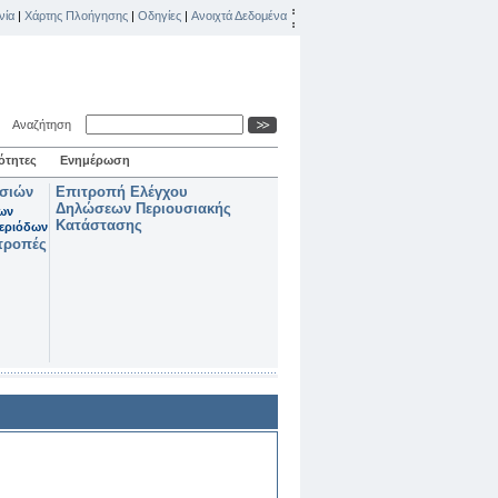
νία
|
Χάρτης Πλοήγησης
|
Οδηγίες
|
Ανοιχτά Δεδομένα
Αναζήτηση
ότητες
Ενημέρωση
ασιών
Επιτροπή Ελέγχου
Δηλώσεων Περιουσιακής
των
Κατάστασης
εριόδων
τροπές