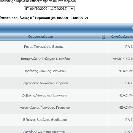
 συνθέσεις ολομέλειας επιλέξτε την επιθυμητή περίοδο
ύνθεση ολομέλειας ΙΓ΄ Περιόδου (04/10/2009 - 11/04/2012)
Β
Ονοματεπώνυμο
Κοινοβουλευτι
Ρήγας Παναγιώτης Θεοφάνη
ΠΑ.Σ
Παπαμανώλης Γεώργιος Νικολάου
ΔΗΜΟΚΡΑΤΙΚ
Βρούτσης Ιωάννης Βασιλείου
ΝΕΑ ΔΗΜ
Γρηγοράκος Λεωνίδας Γεωργίου
ΠΑ.Σ
Δαβάκης Αθανάσιος Παναγιώτη
ΝΕΑ ΔΗΜ
Αποστολάκος Γρηγόριος Γεωργίου
ΝΕΑ ΔΗΜ
Έξαρχος Βασίλειος Θεοδώρου
ΠΑ.Σ
Σαχινίδης Φίλιππος Δημητρίου
ΠΑ.Σ