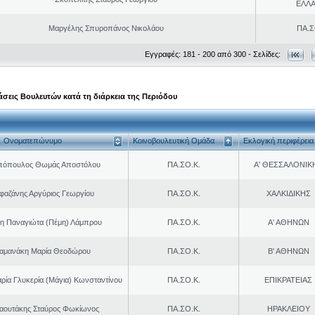
ΕΛΛ
Μαργέλης Σπυροπάνος Νικολάου
ΠΑ.Σ
Εγγραφές: 181 - 200 από 300 - Σελίδες:
σεις Βουλευτών κατά τη διάρκεια της Περιόδου
Ονοματεπώνυμο
Κοινοβουλευτική Ομάδα
Εκλογική περιφέρεια
πόπουλος Θωμάς Αποστόλου
ΠΑ.ΣΟ.Κ.
Α' ΘΕΣΣΑΛΟΝΙΚ
φαζάνης Αργύριος Γεωργίου
ΠΑ.ΣΟ.Κ.
ΧΑΛΚΙΔΙΚΗΣ
η Παναγιώτα (Πέμη) Λάμπρου
ΠΑ.ΣΟ.Κ.
Α' ΑΘΗΝΩΝ
αμανάκη Μαρία Θεοδώρου
ΠΑ.ΣΟ.Κ.
Β' ΑΘΗΝΩΝ
ρία Γλυκερία (Μάγια) Κωνσταντίνου
ΠΑ.ΣΟ.Κ.
ΕΠΙΚΡΑΤΕΙΑΣ
αουτάκης Σταύρος Φωκίωνος
ΠΑ.ΣΟ.Κ.
ΗΡΑΚΛΕΙΟΥ