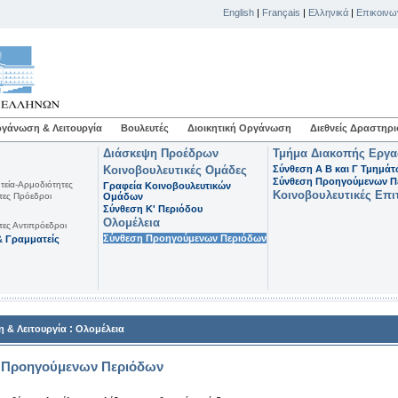
English
|
Français
|
Ελληνικά
|
Επικοινω
γάνωση & Λειτουργία
Βουλευτές
Διοικητική Οργάνωση
Διεθνείς Δραστηρι
Διάσκεψη Προέδρων
Τμήμα Διακοπής Εργ
Κοινοβουλευτικές Ομάδες
Σύνθεση Α Β και Γ Τμημά
Σύνθεση Προηγούμενων Π
τεία-Αρμοδιότητες
Γραφεία Κοινοβουλευτικών
Κοινοβουλευτικές Επι
τες Πρόεδροι
Ομάδων
Σύνθεση K' Περιόδου
Ολομέλεια
τες Αντιπρόεδροι
Σύνθεση Προηγούμενων Περιόδων
 Γραμματείς
:
 & Λειτουργία
Ολομέλεια
 Προηγούμενων Περιόδων