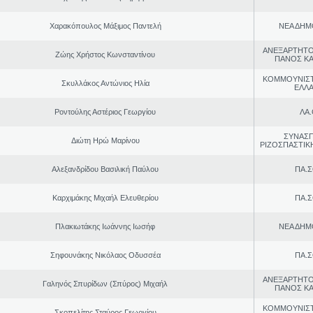
Χαρακόπουλος Μάξιμος Παντελή
ΝΕΑ ΔΗΜ
ΑΝΕΞΑΡΤΗΤΟ
Ζώης Χρήστος Κωνσταντίνου
ΠΑΝΟΣ Κ
ΚΟΜΜΟΥΝΙΣ
Σκυλλάκος Αντώνιος Ηλία
ΕΛΛ
Ροντούλης Αστέριος Γεωργίου
ΛΑ
ΣΥΝΑΣ
Διώτη Ηρώ Μαρίνου
ΡΙΖΟΣΠΑΣΤΙΚ
Αλεξανδρίδου Βασιλική Παύλου
ΠΑ.Σ
Καρχιμάκης Μιχαήλ Ελευθερίου
ΠΑ.Σ
Πλακιωτάκης Ιωάννης Ιωσήφ
ΝΕΑ ΔΗΜ
Σηφουνάκης Νικόλαος Οδυσσέα
ΠΑ.Σ
ΑΝΕΞΑΡΤΗΤΟ
Γαληνός Σπυρίδων (Σπύρος) Μιχαήλ
ΠΑΝΟΣ Κ
ΚΟΜΜΟΥΝΙΣ
Σκοπελίτης Σταύρος Γεωργίου