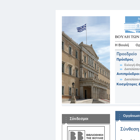
Η Βουλή
Ορ
Προεδρείο
Πρόεδρος
Εκλογή-Θη
Διατελέσαν
Αντιπρόεδροι
Διατελέσαν
Κοσμήτορες &
Οργάνωση
Σύνδεσμοι
Σύνθεση