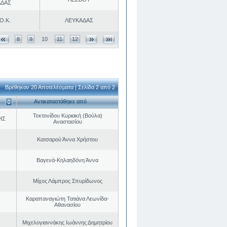
ΑΔΑΣ
Ο.Κ.
ΛΕΥΚΑΔΑΣ
8
9
10
11
12
Βρέθηκαν 20 Αποτελέσματα | Σελίδα 2 από 2
Αντικαταστάθηκε από
Τεκτονίδου Κυριακή (Βούλα)
ΗΣ
Αναστασίου
Κατσαρού Άννα Χρήστου
Βαγενά-Κηλαηδόνη Άννα
Μίχος Λάμπρος Σπυρίδωνος
Καραπαναγιώτη Τατιάνα Λεωνίδα-
Αθανασίου
Μιχελογιαννάκης Ιωάννης Δημητρίου