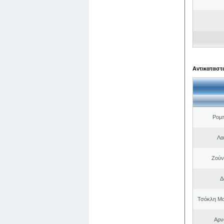
Αντικαταστά
Ρομ
Λα
Ζούν
Δ
Τσόκλη Μα
Αρν