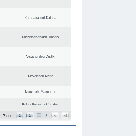
Karapanagioti Tatiana
Michelogiannakis Ioannis
Alexandridou Vasiliki
Klavdianou Maria
Ntoukakis Manousos
n)
Kalapotharakos Christos
 - Pages:
1
2