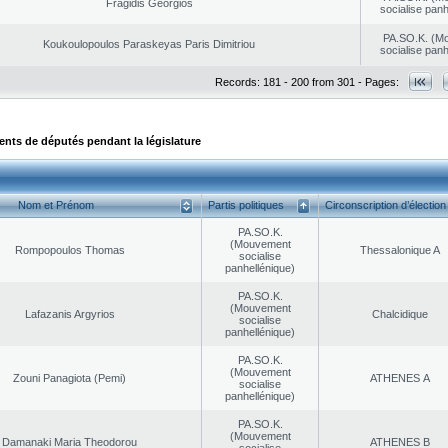
Fragidis Georgios
socialise panh
PA.SO.K. (M
Koukoulopoulos Paraskeyas Paris Dimitriou
socialise panh
Records: 181 - 200 from 301 - Pages:
ts de députés pendant la législature
Nom et Prénom
Partis politiques
Circonscription d’élection
PA.SO.K.
(Mouvement
Rompopoulos Thomas
Thessalonique A
socialise
panhellénique)
PA.SO.K.
(Mouvement
Lafazanis Argyrios
Chalcidique
socialise
panhellénique)
PA.SO.K.
(Mouvement
Zouni Panagiota (Pemi)
ATHENES Α
socialise
panhellénique)
PA.SO.K.
(Mouvement
Damanaki Maria Theodorou
ATHENES Β