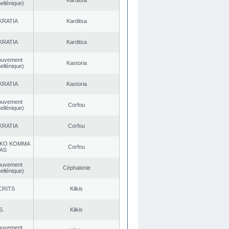
Karditsa
ellénique)
KRATIA
Karditsa
KRATIA
Karditsa
ouvement
Kastoria
ellénique)
KRATIA
Kastoria
ouvement
Corfou
ellénique)
KRATIA
Corfou
KO KOMMA
Corfou
AS
ouvement
Céphalonie
ellénique)
CRITS
Kilkis
S.
Kilkis
ouvement