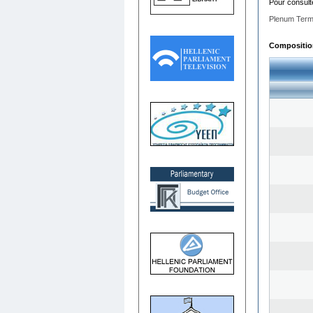
Pour consult
Plenum Term
Composition 