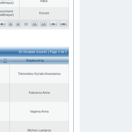
Kilkis
ellénique)
ouvement
Kozani
ellénique)
8
9
10
11
12
20 résultats trouvés | Page 2 de 2
Replaced by
Tektonidou Kyriaki Anastasiou
Katsarou Anna
Vagena Anna
Michos Lampros