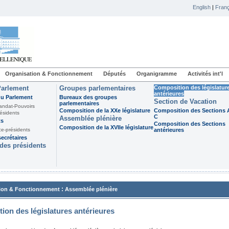
English
|
Franç
Organisation & Fonctionnement
Députés
Organigramme
Activités int'l
Parlement
Groupes parlementaires
Composition des législatur
antérieures
du Parlement
Bureaux des groupes
Section de Vacation
parlementaires
andat-Pouvoirs
Composition de la XXe législature
Composition des Sections A
ésidents
C
Assemblée plénière
ts
Composition des Sections
Composition de la XVIIe législature
ce-présidents
antérieures
ecrétaires
des présidents
:
ion & Fonctionnement
Assemblée plénière
ion des législatures antérieures