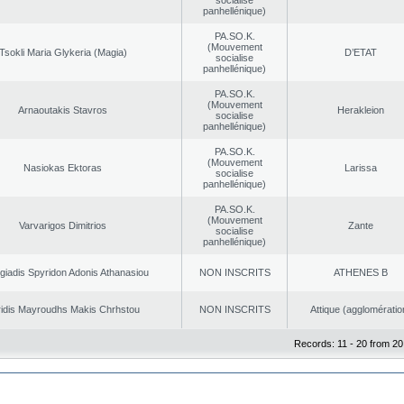
socialise
panhellénique)
PA.SO.K.
(Mouvement
Tsokli Maria Glykeria (Magia)
D’ETAT
socialise
panhellénique)
PA.SO.K.
(Mouvement
Arnaoutakis Stavros
Herakleion
socialise
panhellénique)
PA.SO.K.
(Mouvement
Nasiokas Ektoras
Larissa
socialise
panhellénique)
PA.SO.K.
(Mouvement
Varvarigos Dimitrios
Zante
socialise
panhellénique)
giadis Spyridon Adonis Athanasiou
NON INSCRITS
ATHENES Β
ridis Mayroudhs Makis Chrhstou
NON INSCRITS
Αttique (agglomératio
Records: 11 - 20 from 20