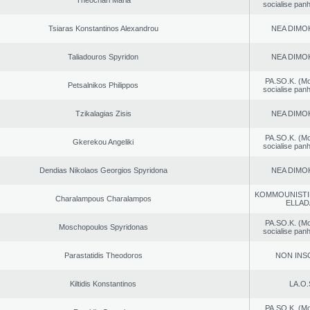
Theochari Maria
socialise panh
Tsiaras Konstantinos Alexandrou
NEA DΙMO
Taliadouros Spyridon
NEA DΙMO
PA.SO.K. (M
Petsalnikos Philippos
socialise panh
Tzikalagias Zisis
NEA DΙMO
PA.SO.K. (M
Gkerekou Angeliki
socialise panh
Dendias Nikolaos Georgios Spyridona
NEA DΙMO
KOMMOUNISTI
Charalampous Charalampos
ELLAD
PA.SO.K. (M
Moschopoulos Spyridonas
socialise panh
Parastatidis Theodoros
NON INS
Kiltidis Konstantinos
LA.O.
PA.SO.K. (M