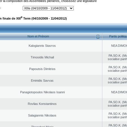
er la composition des Assemblées plénières, choisissez une législature
:
e
finale de XIII
Term (04/10/2009 - 11/04/2012)
Nom et Prénom
Partis politiq
Kalogiannis Stavros
NEA DΙMO
PA.SO.K. (M
Timosidis Michail
socialise panh
PA.SO.K. (M
Papoutsis Dimitrios
socialise panh
PA.SO.K. (M
Eminidis Savvas
socialise panh
Panagiotopoulos Nikolaos Ioanni
NEA DΙMO
PA.SO.K. (M
Rovlias Konstantinos
socialise panh
PA.SO.K. (M
Salagiannis Nikolaos
socialise panh
PA.SO.K. (M