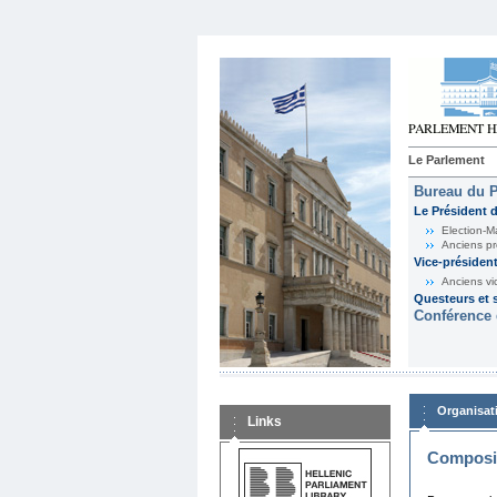
Le Parlement
Bureau du 
Le Président 
Election-M
Anciens pr
Vice-présiden
Anciens vi
Questeurs et s
Conférence 
Organisat
Links
Composit