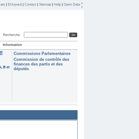
ais
|
Ελληνικά
|
Contact
|
Sitemap
|
Help
|
Open Data
Recherche
Information
es
Commissions Parlementaires
Commission de contrôle des
finances des partis et des
, B et
députés