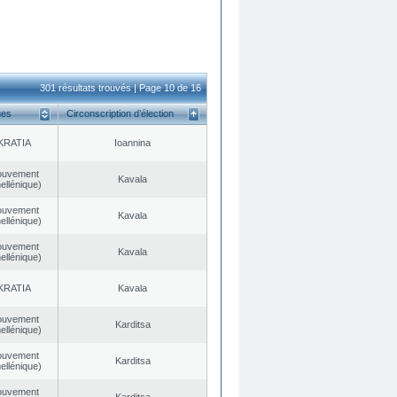
301 résultats trouvés | Page 10 de 16
ues
Circonscription d’élection
KRATIA
Ioannina
ouvement
Kavala
ellénique)
ouvement
Kavala
ellénique)
ouvement
Kavala
ellénique)
KRATIA
Kavala
ouvement
Karditsa
ellénique)
ouvement
Karditsa
ellénique)
ouvement