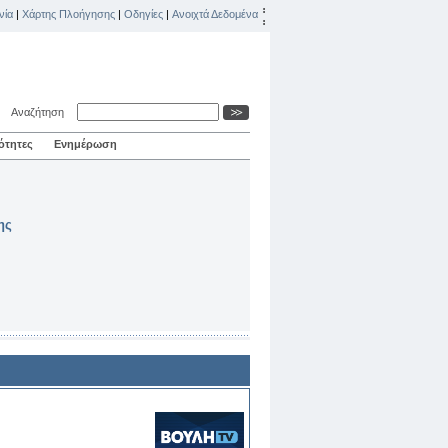
νία
|
Χάρτης Πλοήγησης
|
Οδηγίες
|
Ανοιχτά Δεδομένα
Αναζήτηση
ότητες
Ενημέρωση
ης