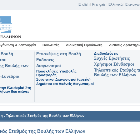
English
|
Français
|
Ελληνικά
|
Επικοινω
γάνωση & Λειτουργία
Βουλευτές
Διοικητική Οργάνωση
Διεθνείς Δραστηρι
 Βουλή
Επισκέψεις στη Βουλή
Διαβουλεύσεις
Συχνές Ερωτήσεις
που
Εκδόσεις
Χρήσιμοι Σύνδεσμοι
της Βουλής των
Διαγωνισμοί
Τηλεοπτικός Σταθμός τ
Προσκλήσεις Υποβολής
Βουλής των Ελλήνων
Προσφοράς
-Συνέδρια
Συνοπτικοί Διαγωνισμοί (αρχείο)
Δημόσιοι και Διεθνείς Διαγωνισμοί
 την Ελευθερία! Στη
λήνων δύο αιώνες
:
ση
Τηλεοπτικός Σταθμός της Βουλής των Ελλήνων
ικός Σταθμός της Βουλής των Ελλήνων