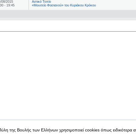
/08/2015
Αστικό Τοπίο
00 - 19:45
«Μουσείο Φασιανού» του Κυριάκου Κρόκου
|
|
 δεδομένα
Ασφάλεια & Πρόσβαση
Πύλη της Βουλής των Ελλήνων χρησιμοποιεί cookies όπως ειδικότερα 