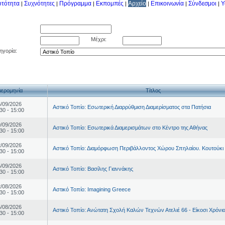
υτότητα
Συχνότητες
Πρόγραμμα
Εκπομπές
Αρχείο
Επικοινωνία
Σύνδεσμοι
Y
|
|
|
|
|
|
|
Μέχρι:
ηγορία:
ερομηνία
Τίτλος
/09/2026
Αστικό Τοπίο: Εσωτερική Διαρρύθμιση Διαμερίσματος στα Πατήσια
30 - 15:00
/09/2026
Αστικό Τοπίο: Εσωτερικά Διαμερισμάτων στο Κέντρο της Αθήνας
30 - 15:00
/09/2026
Αστικό Τοπίο: Διαμόρφωση Περιβάλλοντος Χώρου Σπηλαίου. Κουτούκι 
30 - 15:00
/09/2026
Αστικό Τοπίο: Βασίλης Γιαννάκης
30 - 15:00
/08/2026
Αστικό Τοπίο: Imagining Greece
30 - 15:00
/08/2026
Αστικό Τοπίο: Ανώτατη Σχολή Καλών Τεχνών Ατελιέ 66 - Είκοσι Χρόνι
30 - 15:00