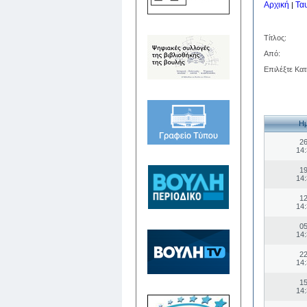
Αρχική
Τα
|
Τίτλος:
Από:
Επιλέξτε Κατ
Ημ
26
14:
19
14:
12
14:
05
14:
22
14:
15
14: