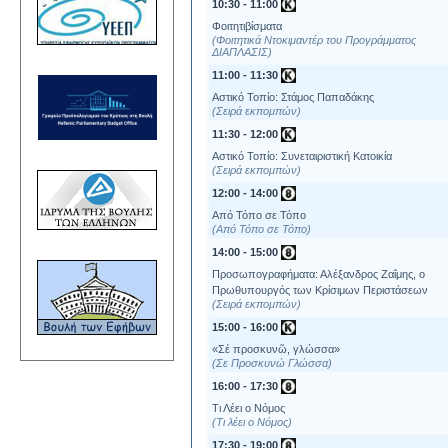
10:30 - 11:00
Φοιτητιβίσματα
Φοιτητικά Ντοκιμαντέρ του Προγράμματος
ΔΙΑΠΛΑΣΙΣ
11:00 - 11:30
Αστικό Τοπίο: Στάμος Παπαδάκης
Σειρά εκπομπών
11:30 - 12:00
Αστικό Τοπίο: Συνεταιριστική Κατοικία
Σειρά εκπομπών
12:00 - 14:00
Από Τόπο σε Τόπο
Από Τόπο σε Τόπο
14:00 - 15:00
Προσωπογραφήματα: Αλέξανδρος Ζαΐμης, ο
Πρωθυπουργός των Κρίσιμων Περιστάσεων
Σειρά εκπομπών
15:00 - 16:00
«Σέ προσκυνῶ, γλώσσα»
Σε Προσκυνώ Γλώσσα
16:00 - 17:30
Τι Λέει ο Νόμος
Τι λέει ο Νόμος
17:30 - 19:00