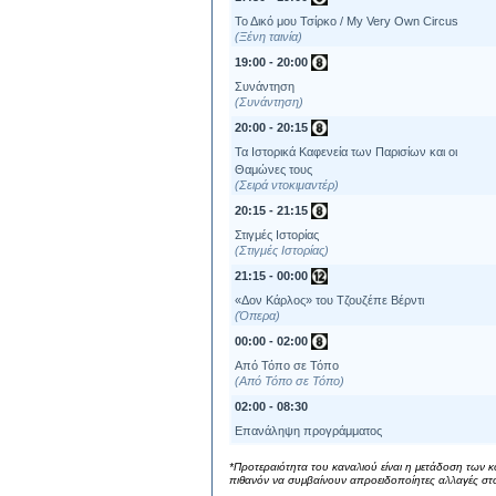
Το Δικό μου Τσίρκο / My Very Own Circus
Ξένη ταινία
19:00 - 20:00
Συνάντηση
Συνάντηση
20:00 - 20:15
Τα Ιστορικά Καφενεία των Παρισίων και οι
Θαμώνες τους
Σειρά ντοκιμαντέρ
20:15 - 21:15
Στιγμές Ιστορίας
Στιγμές Ιστορίας
21:15 - 00:00
«Δον Κάρλος» του Τζουζέπε Βέρντι
Όπερα
00:00 - 02:00
Από Τόπο σε Τόπο
Από Τόπο σε Τόπο
02:00 - 08:30
Επανάληψη προγράμματος
*Προτεραιότητα του καναλιού είναι η μετάδοση των κ
πιθανόν να συμβαίνουν απροειδοποίητες αλλαγές στ