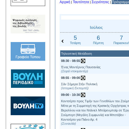
Αρχική
Ταυτότητα
Συχνότητες
Πρόγραμμ
|
|
|
Ιούλιος
5
6
7
Τετάρτη
Πέμπτη
Παρασκευ
Τηλεοπτική Μετάδοση
08:30 - 08:55
Ένας Μοντέρνος Παυσανίας
Σειρά ντοκιμαντέρ
08:55 - 09:00
Σάν Σήμερα Στήν Πολιτική
Ιστορική Εκπομπή
09:00 - 10:30
Κοντσέρτο προς Τιμήν των Γενεθλίων του Ζούμ
Μέτα με τη Συμμετοχή της Κρατικής Ορχήστρας τ
Βερολίνου και του Ντάνιελ Μπάρενμποϊμ σε Έρ
Σούμπερτ (Μεγάλη Συμφωνία) και Μπετόβεν -
Κοντσέρτο για Πιάνο Αρ. 4
Συναυλία