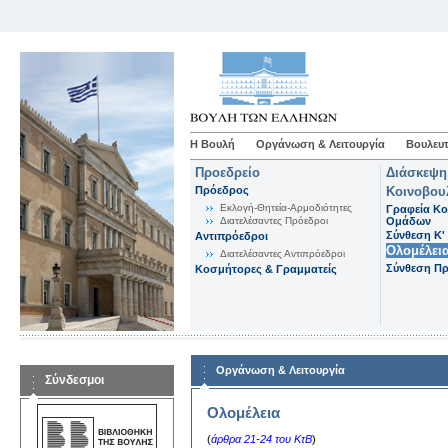
Η Βουλή
Οργάνωση & Λειτουργία
Βουλευτ
Προεδρείο
Διάσκεψη
Πρόεδρος
Κοινοβου
Εκλογή-Θητεία-Αρμοδιότητες
Γραφεία Κο
Διατελέσαντες Πρόεδροι
Ομάδων
Σύνθεση K'
Αντιπρόεδροι
Ολομέλει
Διατελέσαντες Αντιπρόεδροι
Σύνθεση Π
Κοσμήτορες & Γραμματείς
Οργάνωση & Λειτουργία
Σύνδεσμοι
Ολομέλεια
(
άρθρα 21-24 του ΚτΒ
)