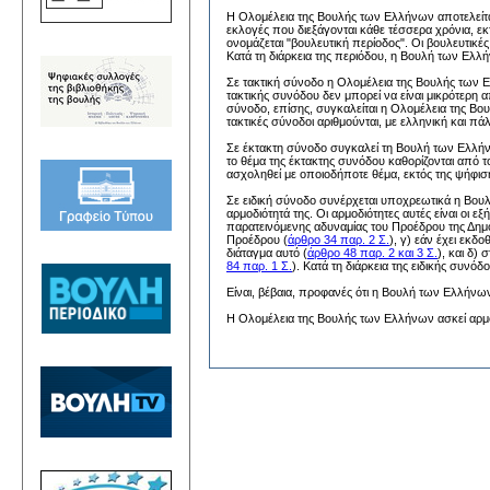
Η Ολομέλεια της Βουλής των Ελλήνων αποτελείτα
εκλογές που διεξάγονται κάθε τέσσερα χρόνια, ε
ονομάζεται "βουλευτική περίοδος". Οι βουλευτικέ
Κατά τη διάρκεια της περιόδου, η Βουλή των Ελλήν
Σε τακτική σύνοδο η Ολομέλεια της Βουλής των Ε
τακτικής συνόδου δεν μπορεί να είναι μικρότερη 
σύνοδο, επίσης, συγκαλείται η Ολομέλεια της Β
τακτικές σύνοδοι αριθμούνται, με ελληνική και πά
Σε έκτακτη σύνοδο συγκαλεί τη Βουλή των Ελλήνω
το θέμα της έκτακτης συνόδου καθορίζονται από 
ασχοληθεί με οποιοδήποτε θέμα, εκτός της ψήφιση
Σε ειδική σύνοδο συνέρχεται υποχρεωτικά η Βουλ
αρμοδιότητά της. Οι αρμοδιότητες αυτές είναι οι 
παρατεινόμενης αδυναμίας του Προέδρου της Δημο
Προέδρου (
άρθρο 34 παρ. 2 Σ.
), γ) εάν έχει εκδ
διάταγμα αυτό (
άρθρο 48 παρ. 2 και 3 Σ.
), και δ)
84 παρ. 1 Σ.
). Κατά τη διάρκεια της ειδικής συνό
Είναι, βέβαια, προφανές ότι η Βουλή των Ελλήνων
Η Ολομέλεια της Βουλής των Ελλήνων ασκεί αρμοδ