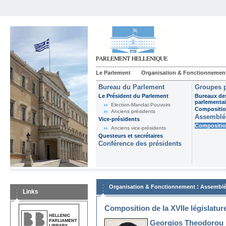
Le Parlement
Organisation & Fonctionnemen
Bureau du Parlement
Groupes p
Le Président du Parlement
Bureaux de
parlementai
Election-Mandat-Pouvoirs
Composition
Anciens présidents
Assemblée
Vice-présidents
Composition
Anciens vice-présidents
Questeurs et secrétaires
Conférence des présidents
:
Organisation & Fonctionnement
Assemblé
Links
Composition de la XVIIe législatur
Georgios Theodorou