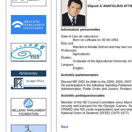
Député A΄ANATOLIKIS ATTI
Information personnelles
Date et Lieu de naissance:
Born on Lefkada on 30-06-1953.
État civil:
Married to Amalia Sofroni and has two so
Profession:
Agriculturist.
Études:
Graduate of the Agricultural University of
Langues:
English.
Activités parlementaires
Elected MP (ND) for Attiki in the 2000, 2004, 2007
He participated in the following Standing Parliam
Administration, Public Order and Justice, Positio
Activités politiques/sociales
Member of the ND Central Committee since March 1
security and transport for the Olympic Games. Se
ONNED (the ND youth organisation) and secretary
National Union of Students (EFEE) (1975-1977).
Back