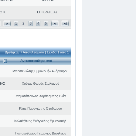
Ο.Κ.
ΕΠΙΚΡΑΤΕΙΑΣ
1
2
3
4
5
Βρέθηκαν 7 Αποτελέσματα | Σελίδα 1 από 1
Αντικαταστάθηκε από
Μπεντενιώτης Εμμανουήλ Ανάργυρου
ΙΑΣ
Χούτας Θωμάς Στυλιανού
Σταματόπουλος Χαράλαμπος Ηλία
Κλής Παναγιώτης Θεοδώρου
Καλαϊτζάκης Ευάγγελος Εμμανουήλ
Παπαευθυμίου Γεώργιος Βασιλείου