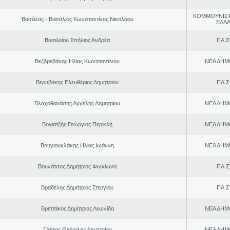
ΚΟΜΜΟΥΝΙΣ
Βασάλος - Βασάλιος Κωνσταντίνος Νικολάου
ΕΛΛ
Βασιλείου Σπήλιος Ανδρέα
ΠΑ.Σ
Βεζδρεβάνης Ηλίας Κωνσταντίνου
ΝΕΑ ΔΗΜ
Βερυβάκης Ελευθέριος Δημητρίου
ΠΑ.Σ
Βλαχοθανάσης Αγγελής Δημητρίου
ΝΕΑ ΔΗΜ
Βογιατζής Γεώργιος Περικλή
ΝΕΑ ΔΗΜ
Βουγιουκλάκης Ηλίας Ιωάννη
ΝΕΑ ΔΗΜ
Βουνάτσος Δημήτριος Φωκίωνα
ΠΑ.Σ
Βραδέλης Δημήτριος Στεργίου
ΠΑ.Σ
Βρεττάκος Δημήτριος Λεωνίδα
ΝΕΑ ΔΗΜ
Γάτσος Θεόφιλος Δημητρίου
ΝΕΑ ΔΗΜ