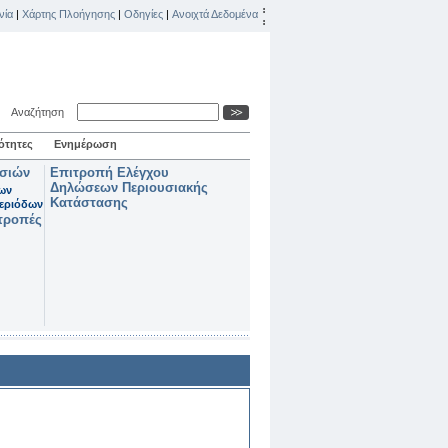
νία
|
Χάρτης Πλοήγησης
|
Οδηγίες
|
Ανοιχτά Δεδομένα
Αναζήτηση
ότητες
Ενημέρωση
ασιών
Επιτροπή Ελέγχου
Δηλώσεων Περιουσιακής
των
Κατάστασης
εριόδων
τροπές