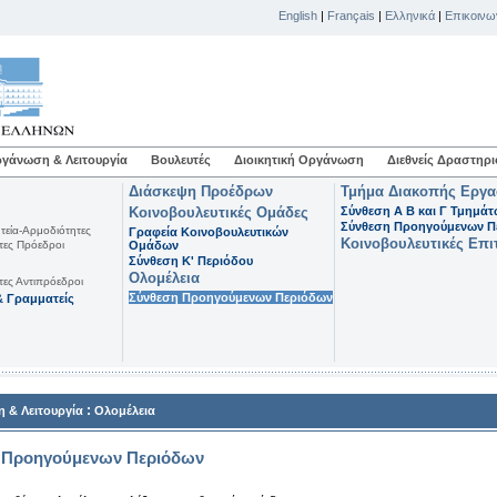
English
|
Français
|
Ελληνικά
|
Επικοινω
γάνωση & Λειτουργία
Βουλευτές
Διοικητική Οργάνωση
Διεθνείς Δραστηρι
Διάσκεψη Προέδρων
Τμήμα Διακοπής Εργ
Κοινοβουλευτικές Ομάδες
Σύνθεση Α Β και Γ Τμημά
Σύνθεση Προηγούμενων Π
τεία-Αρμοδιότητες
Γραφεία Κοινοβουλευτικών
Κοινοβουλευτικές Επι
τες Πρόεδροι
Ομάδων
Σύνθεση K' Περιόδου
Ολομέλεια
τες Αντιπρόεδροι
Σύνθεση Προηγούμενων Περιόδων
 Γραμματείς
:
 & Λειτουργία
Ολομέλεια
 Προηγούμενων Περιόδων