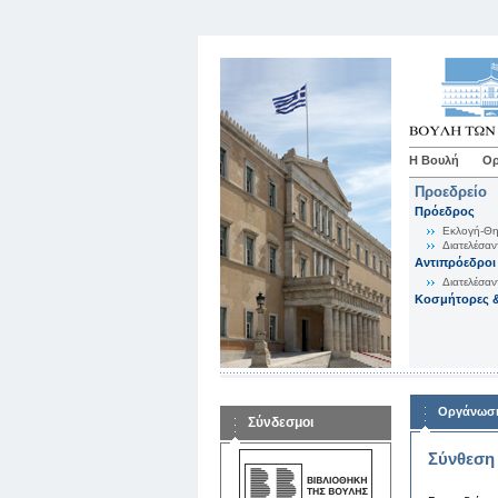
Η Βουλή
Ορ
Προεδρείο
Πρόεδρος
Εκλογή-Θη
Διατελέσαν
Αντιπρόεδροι
Διατελέσαν
Κοσμήτορες &
Οργάνωση
Σύνδεσμοι
Σύνθεση