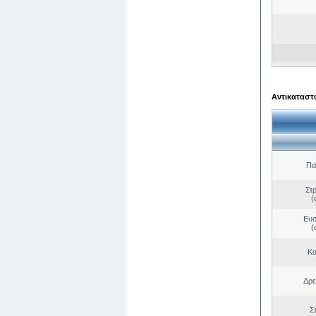
Αντικαταστά
Πα
Στ
(
Ευσ
(
Κα
Δρε
Σ