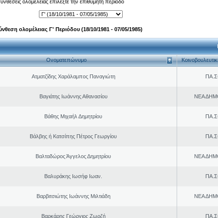
 συνθέσεις ολομέλειας επιλέξτε την επιθυμητή περίοδο
ύνθεση ολομέλειας Γ' Περιόδου (18/10/1981 - 07/05/1985)
Ονοματεπώνυμο
Κοινοβουλευτι
Ατματζίδης Χαράλαμπος Παναγιώτη
ΠΑ.Σ
Βαγιάτης Ιωάννης Αθανασίου
ΝΕΑ ΔΗΜ
Βάθης Μιχαήλ Δημητρίου
ΠΑ.Σ
Βάλβης ή Κατσίπης Πέτρος Γεωργίου
ΠΑ.Σ
Βαλταδώρος Άγγελος Δημητρίου
ΝΕΑ ΔΗΜ
Βαλυράκης Ιωσήφ Ιωαν.
ΠΑ.Σ
Βαρβιτσιώτης Ιωάννης Μιλτιάδη
ΝΕΑ ΔΗΜ
Βαρκάρης Γεώργιος Ζωρζή
ΠΑ.Σ