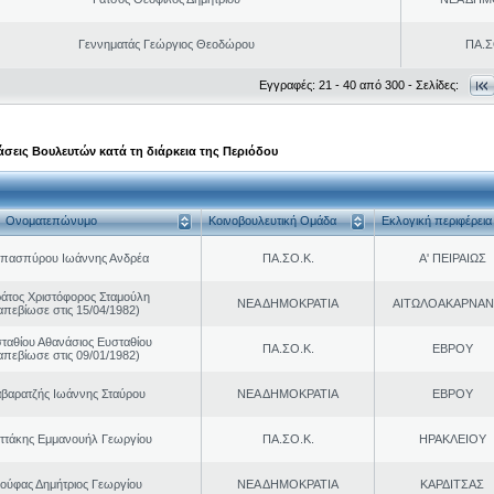
Γεννηματάς Γεώργιος Θεοδώρου
ΠΑ.Σ
Εγγραφές: 21 - 40 από 300 - Σελίδες:
σεις Βουλευτών κατά τη διάρκεια της Περιόδου
Ονοματεπώνυμο
Κοινοβουλευτική Ομάδα
Εκλογική περιφέρεια
πασπύρου Ιωάννης Ανδρέα
ΠΑ.ΣΟ.Κ.
Α' ΠΕΙΡΑΙΩΣ
ράτος Χριστόφορος Σταμούλη
ΝΕΑ ΔΗΜΟΚΡΑΤΙΑ
ΑΙΤΩΛΟΑΚΑΡΝΑΝ
απεβίωσε στις 15/04/1982)
ταθίου Αθανάσιος Ευσταθίου
ΠΑ.ΣΟ.Κ.
ΕΒΡΟΥ
απεβίωσε στις 09/01/1982)
βαρατζής Ιωάννης Σταύρου
ΝΕΑ ΔΗΜΟΚΡΑΤΙΑ
ΕΒΡΟΥ
ττάκης Εμμανουήλ Γεωργίου
ΠΑ.ΣΟ.Κ.
ΗΡΑΚΛΕΙΟΥ
ιούφας Δημήτριος Γεωργίου
ΝΕΑ ΔΗΜΟΚΡΑΤΙΑ
ΚΑΡΔΙΤΣΑΣ