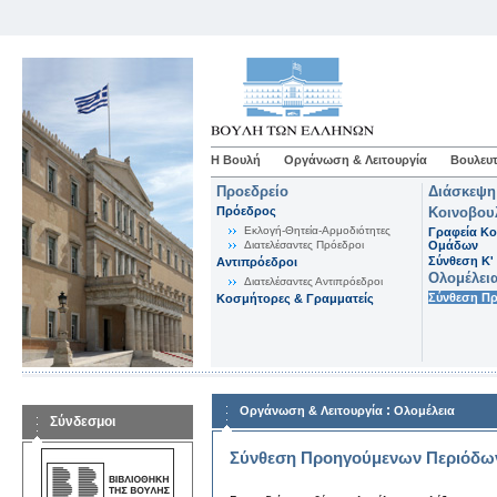
Η Βουλή
Οργάνωση & Λειτουργία
Βουλευτ
Προεδρείο
Διάσκεψη
Πρόεδρος
Κοινοβου
Εκλογή-Θητεία-Αρμοδιότητες
Γραφεία Κο
Διατελέσαντες Πρόεδροι
Ομάδων
Σύνθεση K'
Αντιπρόεδροι
Ολομέλει
Διατελέσαντες Αντιπρόεδροι
Σύνθεση Π
Κοσμήτορες & Γραμματείς
:
Οργάνωση & Λειτουργία
Ολομέλεια
Σύνδεσμοι
Σύνθεση Προηγούμενων Περιόδω