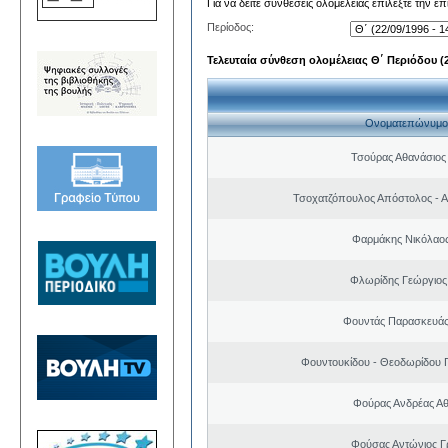
Για να δείτε συνθέσεις ολομέλειας επιλέξτε την ε
Περίοδος:
Τελευταία σύνθεση ολομέλειας Θ΄ Περιόδου (22
Ονοματεπώνυμο
Τσούρας Αθανάσιος
Τσοχατζόπουλος Απόστολος - 
Φαρμάκης Νικόλαο
Φλωρίδης Γεώργιος 
Φουντάς Παρασκευάς
Φουντουκίδου - Θεοδωρίδου 
Φούρας Ανδρέας Α
Φούσας Αντώνιος Γ