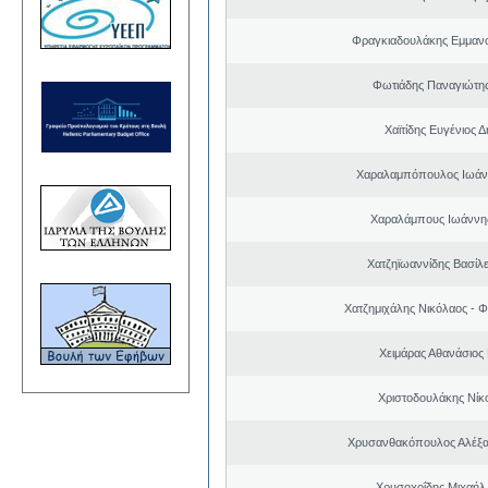
Φραγκιαδουλάκης Εμμαν
Φωτιάδης Παναγιώτη
Χαϊτίδης Ευγένιος Δ
Χαραλαμπόπουλος Ιωάν
Χαραλάμπους Ιωάννη
Χατζηϊωαννίδης Βασίλε
Χατζημιχάλης Νικόλαος - Φ
Χειμάρας Αθανάσιος
Χριστοδουλάκης Νίκ
Χρυσανθακόπουλος Αλέξα
Χρυσοχοΐδης Μιχαήλ 