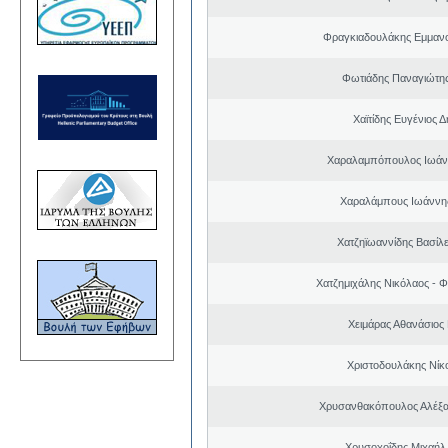
Φραγκιαδουλάκης Εμμαν
Φωτιάδης Παναγιώτη
Χαϊτίδης Ευγένιος Δ
Χαραλαμπόπουλος Ιωάν
Χαραλάμπους Ιωάννη
Χατζηϊωαννίδης Βασίλε
Χατζημιχάλης Νικόλαος - Φ
Χειμάρας Αθανάσιος
Χριστοδουλάκης Νίκ
Χρυσανθακόπουλος Αλέξα
Χρυσοχοΐδης Μιχαήλ 