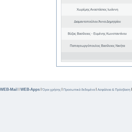
Χωρέμης Αναστάσιος Ιωάννη
Διαμαντοπούλου Άννα Δημητρίου
Βύζας Βασίλειος - Ευμένης Κωνσταντίνου
Παπαγεωργόπουλος Βασίλειος Νικήτα
WEB-Mail
WEB-Apps
|
|
|
|
Όροι χρήσης
Προσωπικά δεδομένα
Ασφάλεια & Πρόσβαση