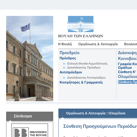
Η Βουλή
Οργάνωση & Λειτουργία
Βουλευτ
Προεδρείο
Διάσκεψη
Πρόεδρος
Κοινοβου
Εκλογή-Θητεία-Αρμοδιότητες
Γραφεία Κο
Διατελέσαντες Πρόεδροι
Ομάδων
Σύνθεση K'
Αντιπρόεδροι
Ολομέλει
Διατελέσαντες Αντιπρόεδροι
Σύνθεση Π
Κοσμήτορες & Γραμματείς
:
Οργάνωση & Λειτουργία
Ολομέλεια
Σύνδεσμοι
Σύνθεση Προηγούμενων Περιόδω