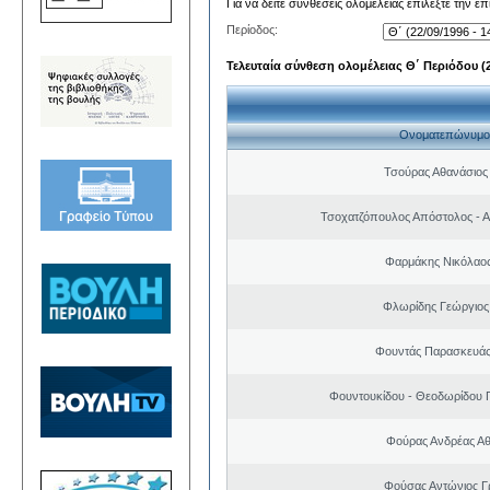
Για να δείτε συνθέσεις ολομέλειας επιλέξτε την ε
Περίοδος:
Τελευταία σύνθεση ολομέλειας Θ΄ Περιόδου (22
Ονοματεπώνυμο
Τσούρας Αθανάσιος
Τσοχατζόπουλος Απόστολος - 
Φαρμάκης Νικόλαο
Φλωρίδης Γεώργιος 
Φουντάς Παρασκευάς
Φουντουκίδου - Θεοδωρίδου 
Φούρας Ανδρέας Α
Φούσας Αντώνιος Γ