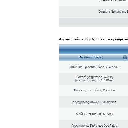
Χυτήρης Τηλέμαχος 
Αντικαταστάσεις Βουλευτών κατά τη διάρκεια
Ονοματεπώνυμο
Μπέλλος Τριαντάφυλλος Αθανασίου
Τσετινές Δημήτριος Ανέστη
(απεβίωσε στις 20/12/1999)
Κόρακας Ευστράτιος Χρήστου
Καρχιμάκης Μιχαήλ Ελευθερίου
Φλώρος Νικόλαος Ιωάννη
Γαρουφαλιάς Γεώργιος Βασιλείου