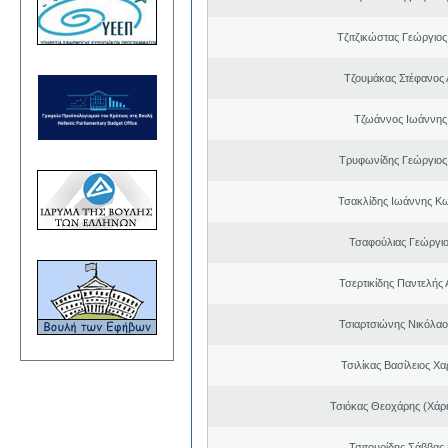
Τζιτζικώστας Γεώργιο
Τζουμάκας Στέφανος 
Τζωάννος Ιωάννης
Τρυφωνίδης Γεώργιος
Τσακλίδης Ιωάννης Κ
Τσαφούλιας Γεώργιο
Τσερτικίδης Παντελής
Τσιαρτσιώνης Νικόλαο
Τσιλίκας Βασίλειος Χ
Τσιόκας Θεοχάρης (Χάρη
Τσιτουρίδης Σάββας