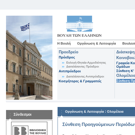
Η Βουλή
Οργάνωση & Λειτουργία
Βουλευτ
Προεδρείο
Διάσκεψη
Πρόεδρος
Κοινοβου
Εκλογή-Θητεία-Αρμοδιότητες
Γραφεία Κο
Διατελέσαντες Πρόεδροι
Ομάδων
Σύνθεση K'
Αντιπρόεδροι
Ολομέλει
Διατελέσαντες Αντιπρόεδροι
Σύνθεση Π
Κοσμήτορες & Γραμματείς
:
Οργάνωση & Λειτουργία
Ολομέλεια
Σύνδεσμοι
Σύνθεση Προηγούμενων Περιόδω