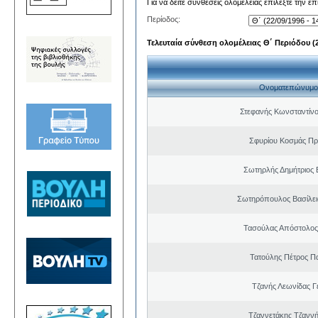
Για να δείτε συνθέσεις ολομέλειας επιλέξτε την ε
Περίοδος:
Τελευταία σύνθεση ολομέλειας Θ΄ Περιόδου (22
Ονοματεπώνυμο
Στεφανής Κωνσταντίνο
Σφυρίου Κοσμάς Π
Σωτηρλής Δημήτριος
Σωτηρόπουλος Βασίλει
Τασούλας Απόστολος
Τατούλης Πέτρος Π
Τζανής Λεωνίδας Γ
Τζαννετάκης Τζαννή