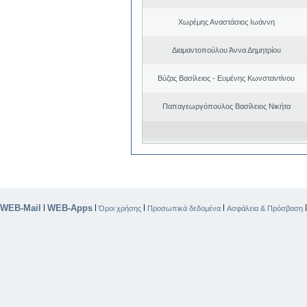
Χωρέμης Αναστάσιος Ιωάννη
Διαμαντοπούλου Άννα Δημητρίου
Βύζας Βασίλειος - Ευμένης Κωνσταντίνου
Παπαγεωργόπουλος Βασίλειος Νικήτα
WEB-Mail
WEB-Apps
|
|
|
|
Όροι χρήσης
Προσωπικά δεδομένα
Ασφάλεια & Πρόσβαση